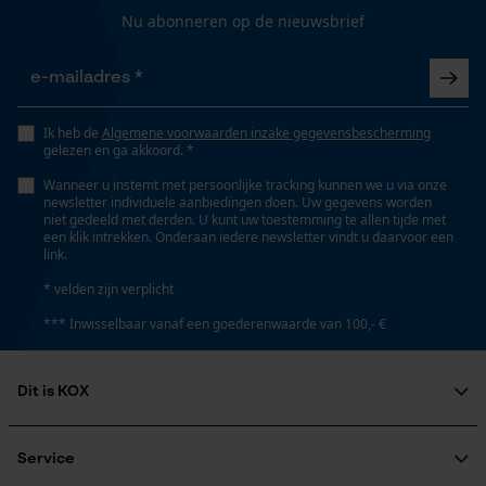
Nu abonneren op de nieuwsbrief
Gepersonaliseerde homepage
Type starter
Opgeslagen winkelwagen
elektrische starter met accu
Persoonlijke begroeting
Geo-IP en gebruikersdetectie
Ik heb de
Algemene voorwaarden inzake gegevensbescherming
Type aandrijving
gelezen en ga akkoord. *
YouTube-video's
Elektrische aandrijving
Wanneer u instemt met persoonlijke tracking kunnen we u via onze
Google Maps
newsletter individuele aanbiedingen doen. Uw gegevens worden
niet gedeeld met derden. U kunt uw toestemming te allen tijde met
een klik intrekken. Onderaan iedere newsletter vindt u daarvoor een
Automatische kettingsmering
link.
Ja
Marketing Cookies
* velden zijn verplicht
*** Inwisselbaar vanaf een goederenwaarde van 100,- €
Eigenschap
eenvoudig, ergonomisch, onderhoudsarm, laag
geluidsniveau, krachtig, hoge snijprestaties
Google Global Site Tag
Dit is KOX
Microsoft Advertising Universal
Over ons
Event Tracking
Maatschappelijke betrokkenheid
Service
Versnipperfunctie
Survicate
raadgever