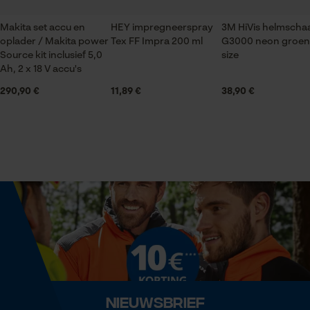
1 x elektrische kettingzaag, 1 x 35 cm zaagblad, 1 x
3/8” zaagketting met 1, 3 mm groefbreedte
Makita set accu en
HEY impregneerspray
3M HiVis helmschaa
oplader / Makita power
Tex FF Impra 200 ml
G3000 neon groen
Statistische Cookies
Source kit inclusief 5,0
size
Volume
Ah, 2 x 18 V accu's
0.03 in³
290,90 €
11,89 €
38,90 €
Econda Analytics
Grootte & afmetingen
Mouseflow Web Analytics Tool
Kabellengte
Fact-Finder Tracking
35 cm
Prestatie en functionele
Technische specificaties
Cookies
Aansluitsnoer
230 V
Nieuwsbrief
Loop54 Personalization