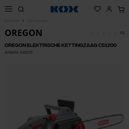
Bosbouw
Kettingzagen
OREGON
(0)
Oregon elektrische kettingzaag CS1200
Artikelnr.: 620370