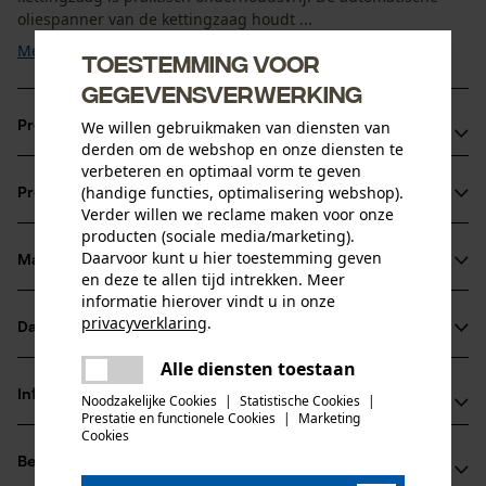
oliespanner van de kettingzaag houdt ...
Meer tonen
Toestemming voor
gegevensverwerking
We willen gebruikmaken van diensten van
Productvoordelen
derden om de webshop en onze diensten te
verbeteren en optimaal vorm te geven
Ergonomisch kettingzaagontwerp
(handige functies, optimalisering webshop).
Productinformatie
Lichtgewicht en uitgebalanceerd
Verder willen we reclame maken voor onze
Ruisarme kettingzaag
producten (sociale media/marketing).
Daarvoor kunt u hier toestemming geven
Materiaal & onderhoud
Productdetails
en deze te allen tijd intrekken. Meer
informatie hierover vindt u in onze
Activiteitstype
privacyverklaring
.
Datasheets
Materiaal
boomverzorging, zagen
delen
Alle diensten toestaan
Er is een fout opgetreden. Gelieve
Productveiligheidsblad (PDF)
delen
Hoofdmateriaal
Informatie van de fabrikant
het opnieuw te proberen.
Noodzakelijke Cookies
|
Statistische Cookies
|
materialenmix
Prestatie en functionele Cookies
|
Marketing
Leeftijdsgroep
mail
Cookies
Fabrikant
volwassen
Beoordelingen
(0)
Oregon Tool, Inc.