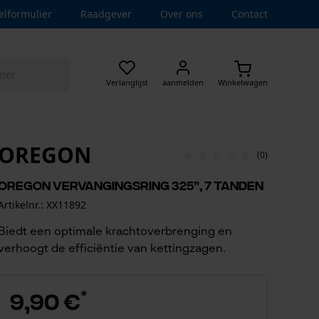
elformulier
Raadgever
Over ons
Contact
Verlanglijst
aanmelden
Winkelwagen
OREGON
(0)
Oregon vervangingsring 325”, 7 tanden
Artikelnr.: XX11892
Biedt een optimale krachtoverbrenging en
verhoogt de efficiëntie van kettingzagen.
*
9,90 €