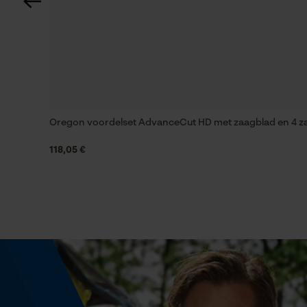
Energie & vermogen
Accucapaciteitsaanduiding
Nee
Powerbankfunctie
Oregon voordelset AdvanceCut HD met zaagblad en 4 zaa
Nee
118,05 €
Kleurencombinatie
Kleur
Grijs
Model & collectie