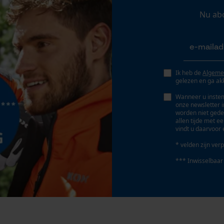
Persoonlijke begroeting
Nu ab
Geo-IP en gebruikersdetectie
YouTube-video's
Google Maps
Ik heb de
Algeme
gelezen en ga ak
Marketing Cookies
Wanneer u instem
onze newsletter 
worden niet gede
allen tijde met e
vindt u daarvoor 
Google Global Site Tag
* velden zijn verp
Microsoft Advertising Universal Event
*** Inwisselbaar
Tracking
Survicate