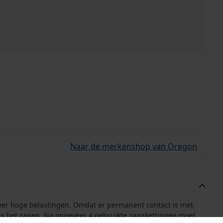
Naar de merkenshop van Oregon
zeer hoge belastingen. Omdat er permanent contact is met
dens het zagen. Na ongeveer 4 gebruikte zaagkettingen moet