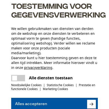
Oregon-vervangingsring.
Toestemming voor
gegevensverwerking
We willen gebruikmaken van diensten van derden
om de webshop en onze diensten te verbeteren en
optimaal vorm te geven (handige functies,
optimalisering webshop). Verder willen we reclame
maken voor onze producten (sociale
media/marketing).
Daarvoor kunt u hier toestemming geven en deze te
allen tijd intrekken. Meer informatie hierover vindt u
in onze
privacyverklaring
.
Aantal delen
delen
Er is een fout opgetreden. Gelieve het
1 st.
Alle diensten toestaan
opnieuw te proberen.
mail
Noodzakelijke Cookies
|
Statistische Cookies
|
Prestatie en
functionele Cookies
|
Marketing Cookies
(0)
Seizoen
Product geschikt voor het hele jaar
Alles accepteren