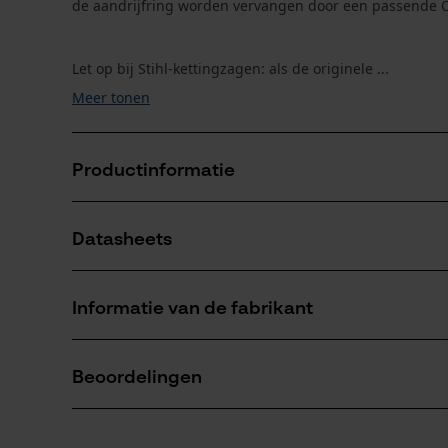
de aandrijfring worden vervangen door een passende 
Let op bij Stihl-kettingzagen: als de originele ...
Meer tonen
Productinformatie
Datasheets
Productdetails
Gegevensblad fabrikant (PDF)
Leeftijdsgroep
Informatie van de fabrikant
volwassen
Fabrikant
Oregon Tool, Inc.
Beoordelingen
Artikelgewicht
4909 SE International Way
18.14 g
97222 Portland, Verenigde Staten van Amerika