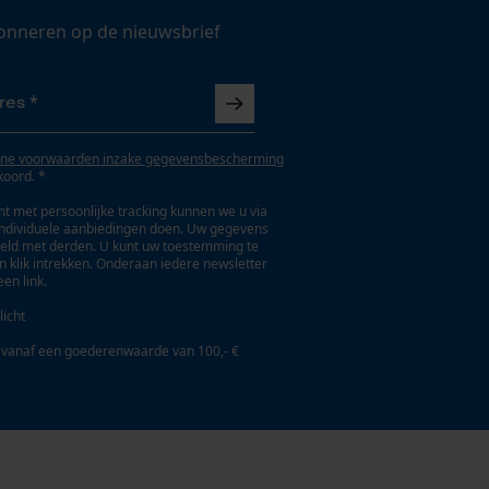
onneren op de nieuwsbrief
ne voorwaarden inzake gegevensbescherming
koord. *
t met persoonlijke tracking kunnen we u via
individuele aanbiedingen doen. Uw gegevens
eld met derden. U kunt uw toestemming te
en klik intrekken. Onderaan iedere newsletter
een link.
licht
 vanaf een goederenwaarde van 100,- €