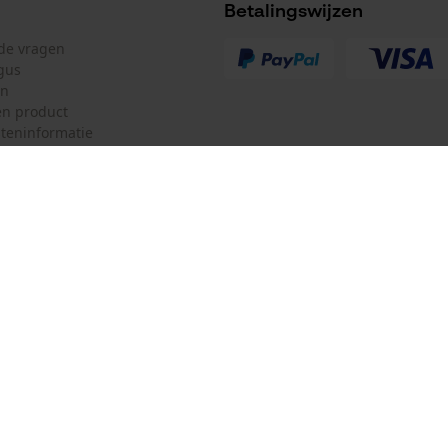
Betalingswijzen
lde vragen
gus
en
n product
teninformatie
mulier
Oregon Tool Europe SA/NV
ulier
KOX – Partners voor de Bosbouw 
f
Adres hoofdkantoor:
Rue Emile Francqui 11
herroepen
1435 Mont-Saint-Guibert
Geen winkel!
Retouradres:
Beim Erlenwäldchen 14/2