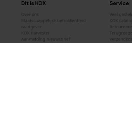
Dit is KOX
Service
Over ons
Veel geste
Maatschappelijke betrokkenheid
KOX catalo
raadgever
Retourner
KOX Harvester
Terugroepe
Aanmelding nieuwsbrief
Verzendkos
KOX internationaal
Contact
Deutschland
France
Contactfor
Österreich
Schweiz
Bestelform
Suisse
Belgique
Nieuwsbrie
Nederland
Contract 