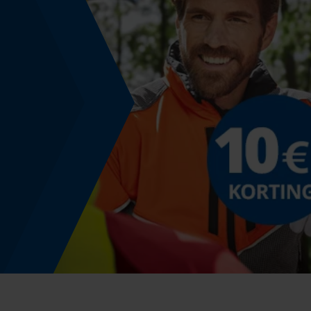
Modelnaam
RIM
Productetikettering
EAN
5400182003366