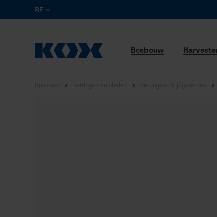
BE
Bosbouw
Harveste
Bosbouw
Kettingen en bladen
Kettingaandrijfsystemen