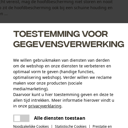
ht vereist, mag de hoofdbescherming niet storen en nooit
p zit de hoofdbescherming ook bij een schuine houding en
 ...
Toestemming voor
gegevensverwerking
We willen gebruikmaken van diensten van derden
 en bij werkzaamheden boven het hoofd
om de webshop en onze diensten te verbeteren en
optimaal vorm te geven (handige functies,
optimalisering webshop). Verder willen we reclame
maken voor onze producten (sociale
media/marketing).
Daarvoor kunt u hier toestemming geven en deze te
Leeftijdsgroep
allen tijd intrekken. Meer informatie hierover vindt u
volwassen
in onze
privacyverklaring
.
delen
Er is een fout opgetreden. Gelieve het
Hoofdmateriaal
Alle diensten toestaan
opnieuw te proberen.
mail
kunststof
Aantal ventilatieopeningen
Noodzakelijke Cookies
|
Statistische Cookies
|
Prestatie en