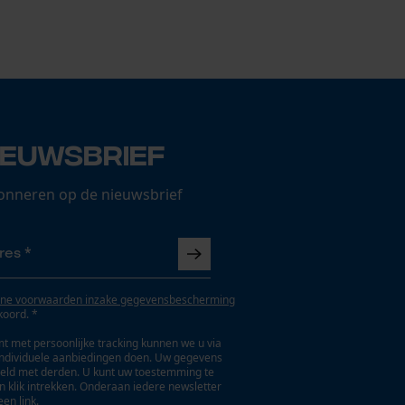
ieuwsbrief
onneren op de nieuwsbrief
ne voorwaarden inzake gegevensbescherming
koord. *
t met persoonlijke tracking kunnen we u via
individuele aanbiedingen doen. Uw gegevens
eld met derden. U kunt uw toestemming te
en klik intrekken. Onderaan iedere newsletter
een link.