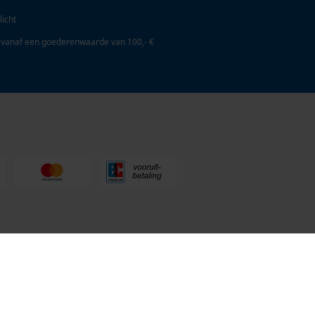
licht
 vanaf een goederenwaarde van 100,- €
en Tuin