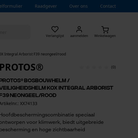
elformulier
Raadgever
Over ons
Contact
Verlanglijst
aanmelden
Winkelwagen
 Integral Arborist F39 neongeel/rood
PROTOS®
(0)
PROTOS® bosbouwhelm /
veiligheidshelm KOX Integral Arborist
F39 neongeel/rood
Artikelnr.: XX74133
Hoofdbeschermingscombinatie speciaal
ontworpen voor klimwerk, biedt uitgebreide
bescherming en hoge zichtbaarheid