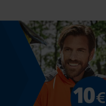
Type vizier
Fijnmazig vizier
Eigenschap
kan gecombineerd worden, luchtdoorlatend,
gewatteerd, kan met één hand worden bediend,
gecertificeerde veiligheid, beschermend, goed
zichtbaar, verstelbare riemen, goed zicht, uv-
bescherming, past precies
Fasewisselaar
Nee
Verstelsysteem
riemverstelling