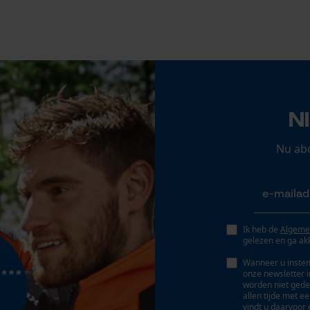
Loop54 Personalization
Automatische kettingsmering
Nee
Gepersonaliseerde homepage
Opgeslagen winkelwagen
Versnipperfunctie
Persoonlijke begroeting
Nee
Geo-IP en gebruikersdetectie
N
YouTube-video's
Google Maps
Nu ab
Marketing Cookies
Schuine snede
Nee
Ik heb de
Algeme
gelezen en ga ak
Google Global Site Tag
Wanneer u instem
Gereedschapsloze kettingspanning
onze newsletter 
Microsoft Advertising Universal Event
Nee
worden niet gede
Tracking
allen tijde met e
vindt u daarvoor 