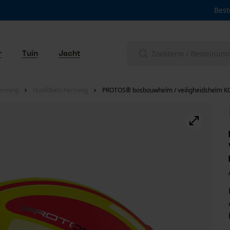
Best
r
Tuin
Jacht
erming
Hoofdbescherming
PROTOS® bosbouwhelm / veiligheidshelm KOX