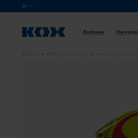
BE
Bosbouw
Harveste
Bosbouw
Kleding en bescherming
Hoofd- en gehoorbesch