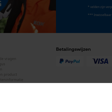
Survicate
* velden zijn verp
*** Inwisselbaar
Accu/batterij inbegrepen
Oplaadbare batterij/batterijen niet inbegrepen in
Betalingswijzen
de levering
lde vragen
gus
en
n product
teninformatie
mulier
Oregon Tool Europe SA/NV
ulier
KOX – Partners voor de Bosbouw 