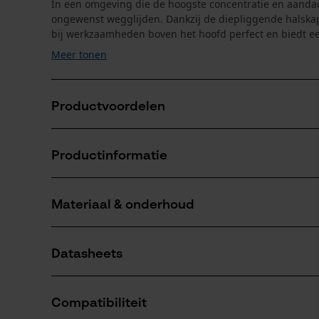
In een omgeving die de hoogste concentratie en aandac
ongewenst wegglijden. Dankzij de diepliggende halska
bij werkzaamheden boven het hoofd perfect en biedt een
Meer tonen
Productvoordelen
Ideaal voor klimwerkzaamheden/boomchirurgen
Productinformatie
Perfecte helmpasvorm ook bij een schuine houding
CrashAbsorber garandeert 5-voudige veiligheid
Materiaal & onderhoud
Productdetails
Activiteitstype
Datasheets
beschermen
Materiaal
Gebruiksaanwijzing (PDF)
Details voering
Compatibiliteit
uitneembaar
Aantal delen