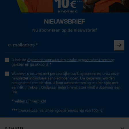
Loop54 Personalization
Gepersonaliseerde homepage
Eigenschap
Nieuwsbrief
Opgeslagen winkelwagen
zacht, comfortabel, geluidsisolerend,
geluidsabsorberend
Nu abonneren op de nieuwsbrief
Persoonlijke begroeting
Geo-IP en gebruikersdetectie
YouTube-video's
Versnipperfunctie
Nee
Google Maps
Ik heb de
Algemene voorwaarden inzake gegevensbescherming
gelezen en ga akkoord. *
Wanneer u instemt met persoonlijke tracking kunnen we u via onze
Fasewisselaar
newsletter individuele aanbiedingen doen. Uw gegevens worden
Marketing Cookies
niet gedeeld met derden. U kunt uw toestemming te allen tijde met
Nee
een klik intrekken. Onderaan iedere newsletter vindt u daarvoor een
link.
* velden zijn verplicht
Schuine snede
Google Global Site Tag
Nee
*** Inwisselbaar vanaf een goederenwaarde van 100,- €
Microsoft Advertising Universal
Event Tracking
Dit is KOX