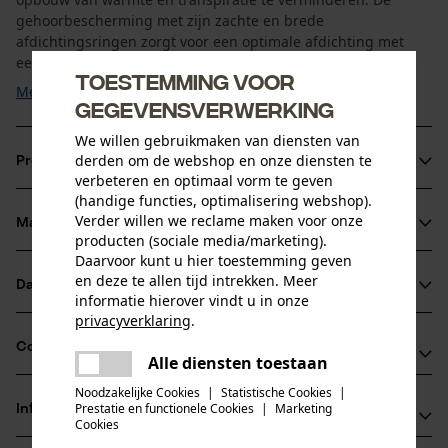
gehoorbescherming met zijn zachte en brede
afdichtingsringen zorgt voor een optimale afdichting met
een hoog draagcomfort. De 3M Peltor ...
Toestemming voor
Meer tonen
gegevensverwerking
We willen gebruikmaken van diensten van
derden om de webshop en onze diensten te
Productinformatie
verbeteren en optimaal vorm te geven
(handige functies, optimalisering webshop).
Verder willen we reclame maken voor onze
Materiaal & onderhoud
Productdetails
producten (sociale media/marketing).
Daarvoor kunt u hier toestemming geven
en deze te allen tijd intrekken. Meer
Activiteitstype
Datasheets
informatie hierover vindt u in onze
Materiaal
verblijf in een lawaaierige omgeving, beschermen
privacyverklaring
.
Conformiteitsverklaring (PDF)
Details vulling
delen
Compatibiliteit
Alle diensten toestaan
Zacht verdikt bij de oren
Er is een fout opgetreden. Gelieve
Leeftijdsgroep
delen
het opnieuw te proberen.
Noodzakelijke Cookies
|
Statistische Cookies
|
volwassen
Prestatie en functionele Cookies
|
Marketing
Informatie van de fabrikant
mail
Compatibel met
Cookies
Hoofdmateriaal