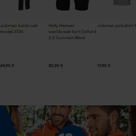
Econda Tag Manager
Leveringsomvang
1x 3M gehoorbescherming voor helmbevestiging
Jobman tuinbroek
Helly Hansen
Jobman poloshirt 
Statistische Cookies
Peltor Optime II groen
model 3730
werkbroek kort Oxford
2.0 Connect Black
Optiek/patroon
Unikleur
Econda Analytics
69,90 €
82,90 €
17,90 €
Mouseflow Web Analytics Tool
Fact-Finder Tracking
Technische specificaties
Automatische kettingsmering
Nee
Prestatie en functionele
Cookies
Isolatiewaarde
31 dB