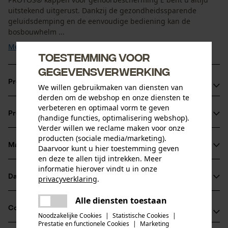
uitstekend uitgerust. Dankzij de gezondheidssparende
geluidsdemping en de eenvoudige bediening kan de
bosbouwhelm ...
Meer tonen
Toestemming voor
gegevensverwerking
Productvoordelen
We willen gebruikmaken van diensten van
derden om de webshop en onze diensten te
Makkelijk met twee vingers aan en uit te klikken
verbeteren en optimaal vorm te geven
Productinformatie
(handige functies, optimalisering webshop).
Geluidsreductie van 26 dB
Verder willen we reclame maken voor onze
Opvallende neonkleur zorgt voor betere zichtbaarheid en
producten (sociale media/marketing).
veiligheid op de bosbouwhelm
Materiaal & onderhoud
Daarvoor kunt u hier toestemming geven
Productdetails
en deze te allen tijd intrekken. Meer
informatie hierover vindt u in onze
Activiteitstype
Datasheets
privacyverklaring
.
Materiaal
verblijf in een lawaaierige omgeving, beschermen
delen
Gebruiksaanwijzing (PDF)
Alle diensten toestaan
Er is een fout opgetreden. Gelieve
Details vulling
Compatibiliteit
delen
het opnieuw te proberen.
Noodzakelijke Cookies
|
Statistische Cookies
|
Zacht verdikt bij de oren
Leeftijdsgroep
Prestatie en functionele Cookies
|
Marketing