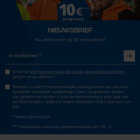
Automatische kettingsmering
Loop54 Personalization
Nee
Gepersonaliseerde homepage
Nieuwsbrief
Opgeslagen winkelwagen
Isolatiewaarde
Nu abonneren op de nieuwsbrief
Persoonlijke begroeting
26 dB
Geo-IP en gebruikersdetectie
YouTube-video's
Eigenschap
Ik heb de
Algemene voorwaarden inzake gegevensbescherming
Google Maps
comfortabel, geluidsisolerend, goed zichtbaar,
gelezen en ga akkoord. *
geluidsabsorberend, individueel verstelbaar
Wanneer u instemt met persoonlijke tracking kunnen we u via onze
newsletter individuele aanbiedingen doen. Uw gegevens worden
niet gedeeld met derden. U kunt uw toestemming te allen tijde met
Marketing Cookies
een klik intrekken. Onderaan iedere newsletter vindt u daarvoor een
Versnipperfunctie
link.
Nee
* velden zijn verplicht
*** Inwisselbaar vanaf een goederenwaarde van 100,- €
Google Global Site Tag
Fasewisselaar
Microsoft Advertising Universal
Nee