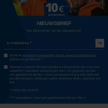
Isolatiewaarde
Loop54 Personalization
26 dB
Gepersonaliseerde homepage
Nieuwsbrief
Opgeslagen winkelwagen
Eigenschap
Nu abonneren op de nieuwsbrief
Persoonlijke begroeting
comfortabel, geluidsisolerend, goed zichtbaar,
geluidsabsorberend, individueel verstelbaar
Geo-IP en gebruikersdetectie
YouTube-video's
Ik heb de
Algemene voorwaarden inzake gegevensbescherming
Google Maps
Versnipperfunctie
gelezen en ga akkoord. *
Nee
Wanneer u instemt met persoonlijke tracking kunnen we u via onze
newsletter individuele aanbiedingen doen. Uw gegevens worden
niet gedeeld met derden. U kunt uw toestemming te allen tijde met
Marketing Cookies
een klik intrekken. Onderaan iedere newsletter vindt u daarvoor een
Fasewisselaar
link.
Nee
* velden zijn verplicht
*** Inwisselbaar vanaf een goederenwaarde van 100,- €
Google Global Site Tag
Schuine snede
Microsoft Advertising Universal
Nee