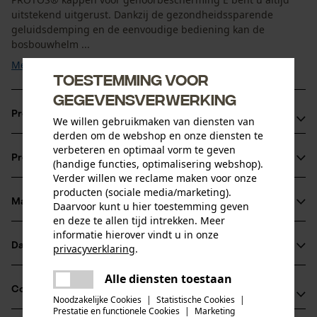
uitstekend uitgerust. Dankzij de gezondheidssparende
geluidsdemping en de eenvoudige bediening kan de
bosbouwhelm ...
Meer tonen
Toestemming voor
gegevensverwerking
Productvoordelen
We willen gebruikmaken van diensten van
derden om de webshop en onze diensten te
Makkelijk met twee vingers aan en uit te klikken
verbeteren en optimaal vorm te geven
Productinformatie
(handige functies, optimalisering webshop).
Geluidsreductie van 26 dB
Verder willen we reclame maken voor onze
Opvallende neonkleur zorgt voor betere zichtbaarheid en
producten (sociale media/marketing).
veiligheid op de bosbouwhelm
Materiaal & onderhoud
Daarvoor kunt u hier toestemming geven
Productdetails
en deze te allen tijd intrekken. Meer
informatie hierover vindt u in onze
Activiteitstype
Datasheets
privacyverklaring
.
Materiaal
verblijf in een lawaaierige omgeving, beschermen
delen
Gebruiksaanwijzing (PDF)
Alle diensten toestaan
Er is een fout opgetreden. Gelieve
Details vulling
Compatibiliteit
delen
het opnieuw te proberen.
Noodzakelijke Cookies
|
Statistische Cookies
|
Zacht verdikt bij de oren
Leeftijdsgroep
Prestatie en functionele Cookies
|
Marketing