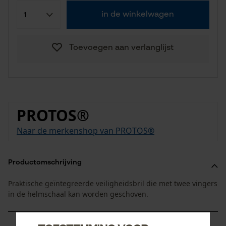
in de winkelwagen
Toevoegen aan verlanglijst
PROTOS®
Naar de merkenshop van PROTOS®
Productomschrijving
Praktische geïntegreerde veiligheidsbril die met twee vingers
in de helmschaal kan worden geschoven.