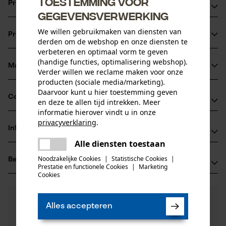
Toestemming voor
Productvoordelen
gegevensverwerking
Inclusief hoes en bril-etui
We willen gebruikmaken van diensten van
Productinformatie
derden om de webshop en onze diensten te
verbeteren en optimaal vorm te geven
(handige functies, optimalisering webshop).
Materiaal & onderhoud
Verder willen we reclame maken voor onze
Productdetails
producten (sociale media/marketing).
Daarvoor kunt u hier toestemming geven
Activiteitstype
Compatibiliteit
en deze te allen tijd intrekken. Meer
Materiaal
beschermen
informatie hierover vindt u in onze
privacyverklaring
.
Hoofdmateriaal
Informatie van de fabrikant
delen
Compatibel met
kunststof
Leeftijdsgroep
Alle diensten toestaan
Er is een fout opgetreden. Gelieve
PROTOS GmbH
volwassen
delen
het opnieuw te proberen.
PROTOS Integral Forest
Noodzakelijke Cookies
|
Statistische Cookies
|
Beoordelingen
(0)
Herrschaftswiesen 11
Prestatie en functionele Cookies
|
Marketing
mail
Materiaal samenstelling
6842 Koblach, Oostenrijk
Cookies
Polycarbonaat (pc) thermoplastische elastomeren
E-mail: info@pfanner-austria.de
Aantal delen
(TPE) acrylnitrilbutadieenstyrol (ABS)
0
Nog vragen?
(0)
1 st.
Website: -
Product aanbevelen
Alles accepteren
polyoxymethyleen (POM)
Onze experts staan graag voor u klaar!
Tel.: + 43 0595 05 05 00
Een vraag