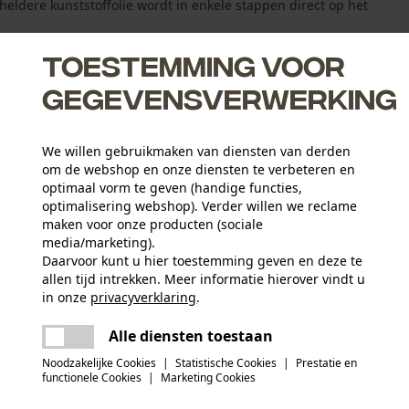
ldere kunststoffolie wordt in enkele stappen direct op het
Toestemming voor
gegevensverwerking
We willen gebruikmaken van diensten van derden
ip-On-systeem
om de webshop en onze diensten te verbeteren en
ordt tijdelijk een gesloten plexiglasvizier
optimaal vorm te geven (handige functies,
optimalisering webshop). Verder willen we reclame
nonderhoud
maken voor onze producten (sociale
media/marketing).
Daarvoor kunt u hier toestemming geven en deze te
allen tijd intrekken. Meer informatie hierover vindt u
Leeftijdsgroep
in onze
privacyverklaring
.
volwassen
delen
Er is een fout opgetreden. Gelieve het
Alle diensten toestaan
opnieuw te proberen.
mail
Materiaal vizier
Noodzakelijke Cookies
|
Statistische Cookies
|
Prestatie en
kunststof
Artikelgewicht
functionele Cookies
|
Marketing Cookies
90.0 g