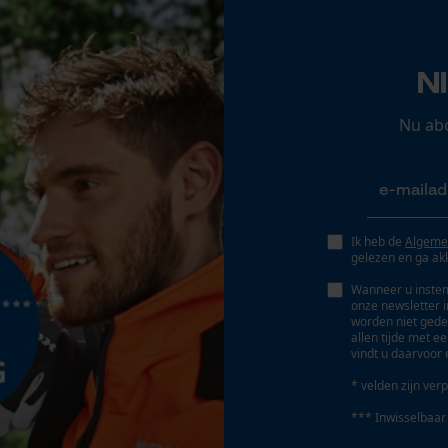
Oplaadbare batterij/batterijen niet inbegrepen in
Opgeslagen winkelwagen
de levering
Persoonlijke begroeting
N
Geo-IP en gebruikersdetectie
YouTube-video's
Nu ab
Google Maps
Marketing Cookies
Ik heb de
Algeme
gelezen en ga ak
Wanneer u instem
onze newsletter 
worden niet gede
Google Global Site Tag
allen tijde met e
vindt u daarvoor 
Microsoft Advertising Universal Event
Tracking
* velden zijn verp
Montage-instructie
Survicate
Het Clip-On Clear-vizier kan in een handomdraai
*** Inwisselbaar
direct op het bestaande PROTOS®-roostervizier