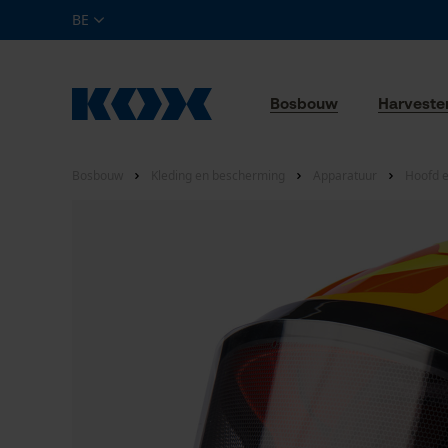
BE
Bosbouw
Harveste
Bosbouw
Kleding en bescherming
Apparatuur
Hoofd 