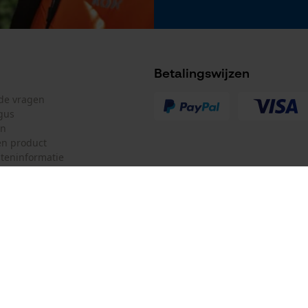
G16 of F39 worden gemonteerd. Bevestiging
zonder gereedschap is mogelijk met behulp van
de meegeleverde bevestigingspennen. Het
metalen vizier hoeft hiervoor niet te worden
Betalingswijzen
verwijderd.
lde vragen
gus
en
n product
teninformatie
mulier
Oregon Tool Europe SA/NV
ulier
KOX – Partners voor de Bosbouw 
f
Adres hoofdkantoor:
Rue Emile Francqui 11
herroepen
1435 Mont-Saint-Guibert