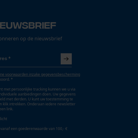
ieuwsbrief
onneren op de nieuwsbrief
ne voorwaarden inzake gegevensbescherming
koord. *
t met persoonlijke tracking kunnen we u via
individuele aanbiedingen doen. Uw gegevens
eld met derden. U kunt uw toestemming te
en klik intrekken. Onderaan iedere newsletter
een link.
licht
 vanaf een goederenwaarde van 100,- €