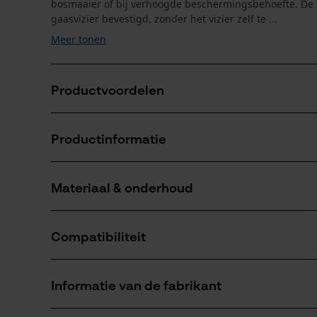
bosmaaier of bij verhoogde beschermingsbehoefte. De he
gaasvizier bevestigd, zonder het vizier zelf te ...
Meer tonen
Productvoordelen
Eenvoudige, gereedschapsloze montage dankzij Cl
Productinformatie
Kosteneffectieve ombouw: het gaasvizier G16 of F39 w
Ideaal voor afwisselend gebruik in bosbouw of tui
Materiaal & onderhoud
Productdetails
Activiteitstype
Compatibiliteit
beschermen
Materiaal
Hoofdmateriaal
Informatie van de fabrikant
kunststof
Aantal delen
Compatibel met
5 st.