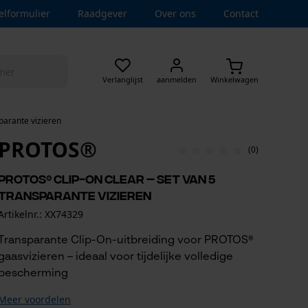
elformulier
Raadgever
Over ons
Contact
Verlanglijst
aanmelden
Winkelwagen
parante vizieren
PROTOS®
(0)
PROTOS® Clip-On Clear – Set van 5
transparante vizieren
Artikelnr.: XX74329
Transparante Clip-On-uitbreiding voor PROTOS®
gaasvizieren – ideaal voor tijdelijke volledige
bescherming
Meer voordelen