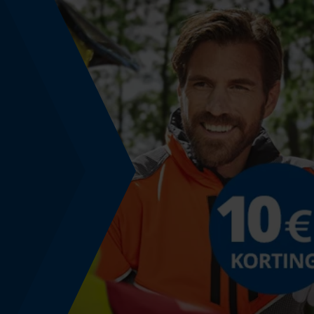
Nee
Powerbankfunctie
Nee
Kleurencombinatie
Kleur
transparant
Montage & bevestiging
Bevestigingstype
Klemmen