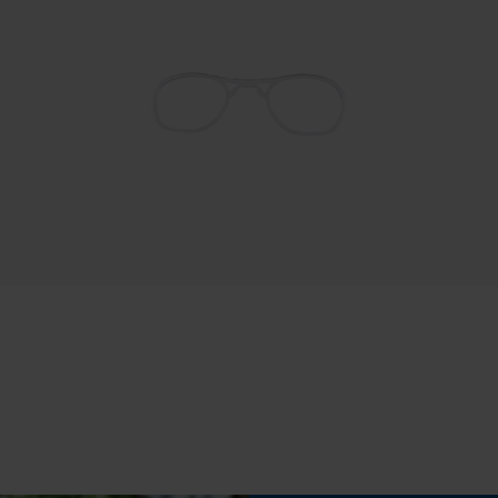
Nee
Statistische Cookies
Versnipperfunctie
Nee
Econda Analytics
Schuine snede
Mouseflow Web Analytics Tool
Nee
Fact-Finder Tracking
Gereedschapsloze kettingwissel
Prestatie en functionele Cookies
Nee
Loop54 Personalization
Accu/batterij inbegrepen
Gepersonaliseerde homepage