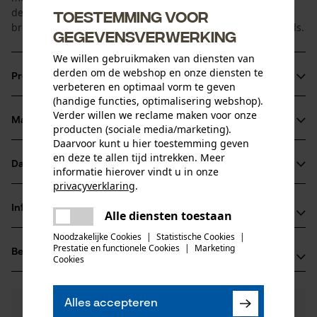
de vorm en omvang van elk hoofd. Daarnaast hebben de
Toestemming voor
brillen gevoerde pootjes en zachte, verstelbare neusvleugels.
gegevensverwerking
We willen gebruikmaken van diensten van
derden om de webshop en onze diensten te
Productinformatie
verbeteren en optimaal vorm te geven
(handige functies, optimalisering webshop).
Verder willen we reclame maken voor onze
Materiaal & onderhoud
producten (sociale media/marketing).
Productdetails
Daarvoor kunt u hier toestemming geven
en deze te allen tijd intrekken. Meer
Activiteitstype
Datasheets
informatie hierover vindt u in onze
Materiaal
beschermen
privacyverklaring
.
Conformiteitsverklaring (PDF)
delen
Details vulling
Informatie van de fabrikant
Alle diensten toestaan
Er is een fout opgetreden. Gelieve
Zacht verdikte beugels
Leeftijdsgroep
delen
het opnieuw te proberen.
Noodzakelijke Cookies
|
Statistische Cookies
|
3M Deutschland GmbH
volwassen
Prestatie en functionele Cookies
|
Marketing
Beoordelingen
(0)
mail
Carl-Schurz-Str. 1
Cookies
Hoofdmateriaal
41453 Neuss, Duitsland
kunststof
E-mail: innovation.de@3M.com
Aantal delen
Alles accepteren
0
Nog vragen?
(0)
1 st.
Website: -
Product aanbevelen