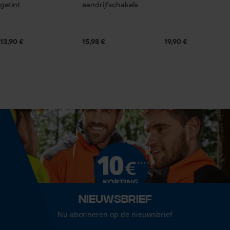
getint
aandrijfschakels
Statistische Cookies
Technische specificaties
Type veiligheidsbril
13,90 €
15,98 €
19,90 €
Beugelbril
Econda Analytics
Automatische kettingsmering
Mouseflow Web Analytics Tool
Nee
Fact-Finder Tracking
Eigenschap
zacht, gewatteerd, comfortabel, flexibel, licht, uv-
Prestatie en functionele
bescherming
Cookies
Nieuwsbrief
Vorm glas
Loop54 Personalization
gebogen
Nu abonneren op de nieuwsbrief
Gepersonaliseerde homepage