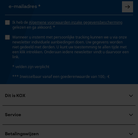
Opgeslagen winkelwagen
Versnipperfunctie
Persoonlijke begroeting
Nee
Ik heb de
Algemene voorwaarden inzake gegevensbescherming
Geo-IP en gebruikersdetectie
gelezen en ga akkoord. *
YouTube-video's
Wanneer u instemt met persoonlijke tracking kunnen we u via onze
Fasewisselaar
newsletter individuele aanbiedingen doen. Uw gegevens worden
Nee
Google Maps
niet gedeeld met derden. U kunt uw toestemming te allen tijde met
een klik intrekken. Onderaan iedere newsletter vindt u daarvoor een
link.
Schuine snede
* velden zijn verplicht
Marketing Cookies
Nee
*** Inwisselbaar vanaf een goederenwaarde van 100,- €
Gereedschapsloze kettingspanning
Dit is KOX
Google Global Site Tag
Nee
Microsoft Advertising Universal
Over ons
Event Tracking
Maatschappelijke betrokkenheid
Service
raadgever
Survicate
Gereedschapsloze kettingwissel
Veel gestelde vragen
KOX Harvester
Nee
KOX catalogus
Aanmelding nieuwsbrief
Betalingswijzen