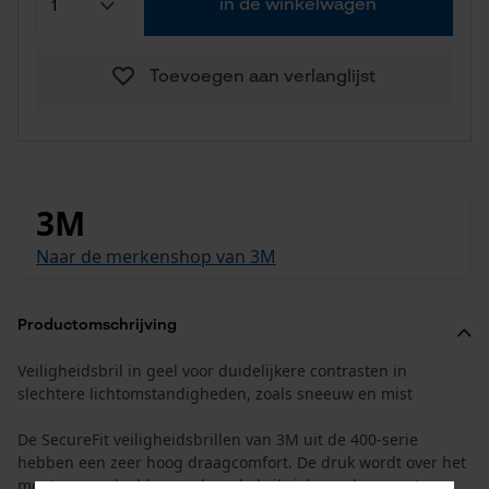
in de winkelwagen
Toevoegen aan verlanglijst
3M
Naar de merkenshop van 3M
Productomschrijving
Veiligheidsbril in geel voor duidelijkere contrasten in
slechtere lichtomstandigheden, zoals sneeuw en mist
De SecureFit veiligheidsbrillen van 3M uit de 400-serie
hebben een zeer hoog draagcomfort. De druk wordt over het
montuur verdeeld, waardoor de bril zich goed aanpast aan