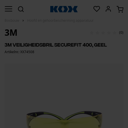
Bosbouw
Hoofd en gehoorbescherming apparatuur
3M
(0)
3M veiligheidsbril SecureFit 400, geel
Artikelnr.: XX74508