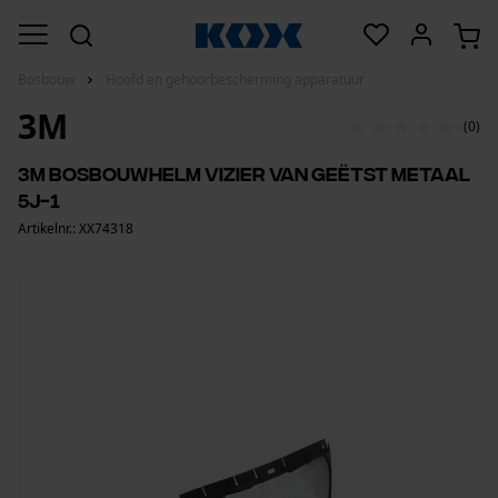
Bosbouw
Hoofd en gehoorbescherming apparatuur
3M
(0)
3M bosbouwhelm vizier van geëtst metaal
5J-1
Artikelnr.: XX74318