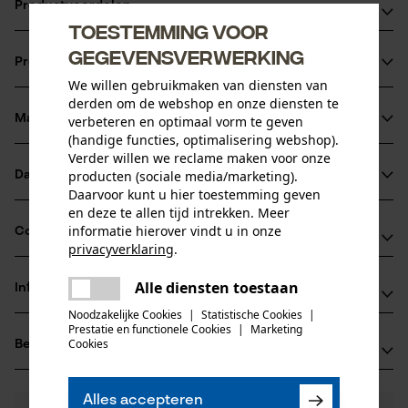
Productvoordelen
Toestemming voor
Uitstekende bescherming tegen schilfers en splinters
gegevensverwerking
Productinformatie
Uitstekende stabiliteit, zelfs na langdurig gebruik
We willen gebruikmaken van diensten van
Groot gezichtsveld voor vrijwel volledig zicht rondom
derden om de webshop en onze diensten te
Materiaal & onderhoud
verbeteren en optimaal vorm te geven
Productdetails
(handige functies, optimalisering webshop).
Verder willen we reclame maken voor onze
Activiteitstype
producten (sociale media/marketing).
Datasheets
Materiaal
beschermen
Daarvoor kunt u hier toestemming geven
Conformiteitsverklaring (PDF)
en deze te allen tijd intrekken. Meer
Hoofdmateriaal
informatie hierover vindt u in onze
Compatibiliteit
geëtst metaal
privacyverklaring
.
Leeftijdsgroep
delen
volwassen
Alle diensten toestaan
Informatie van de fabrikant
Er is een fout opgetreden. Gelieve
Compatibel met
delen
Materiaal vizier
het opnieuw te proberen.
Noodzakelijke Cookies
|
Statistische Cookies
|
3M Deutschland GmbH
Prestatie en functionele Cookies
|
Marketing
geëtst metaal
mail
Aantal delen
3M G, 3M viziersysteem V5
Cookies
Beoordelingen
(0)
Carl-Schurz-Str. 1
1 st.
41453 Neuss, Duitsland
E-mail: innovation.de@3M.com
Materiaal samenstelling
Alles accepteren