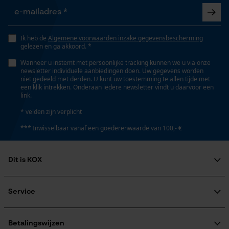
Opgeslagen winkelwagen
Versnipperfunctie
Nee
Persoonlijke begroeting
Ik heb de
Algemene voorwaarden inzake gegevensbescherming
gelezen en ga akkoord. *
Geo-IP en gebruikersdetectie
Wanneer u instemt met persoonlijke tracking kunnen we u via onze
YouTube-video's
Fasewisselaar
newsletter individuele aanbiedingen doen. Uw gegevens worden
Nee
niet gedeeld met derden. U kunt uw toestemming te allen tijde met
Google Maps
een klik intrekken. Onderaan iedere newsletter vindt u daarvoor een
link.
* velden zijn verplicht
Schuine snede
Marketing Cookies
Nee
*** Inwisselbaar vanaf een goederenwaarde van 100,- €
Gereedschapsloze kettingspanning
Dit is KOX
Nee
Google Global Site Tag
Over ons
Microsoft Advertising Universal
Maatschappelijke betrokkenheid
Service
Event Tracking
raadgever
Gereedschapsloze kettingwissel
Survicate
Veel gestelde vragen
KOX Harvester
Nee
KOX catalogus
Aanmelding nieuwsbrief
Betalingswijzen