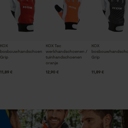
De keuze voor
Bouw- en bouwmaterialenindustrie, Steden en
gegevensverwerking opslaan
gemeenten, Outdoor, Tuin- en
Econda Tag Manager
landschapsarchitectuur, Handwerk, Landbouw
Statistische Cookies
Geslacht
Uniseks
KOX
KOX Tec
KOX
bosbouwhandschoen
werkhandschoenen /
bosbouwhandsch
Grip
tuinhandschoenen
Grip
Seizoen
oranje
Product geschikt voor het hele jaar
Econda Analytics
11,89 €
12,90 €
11,89 €
Mouseflow Web Analytics Tool
Fact-Finder Tracking
Optiek/patroon
Colourblocking, Tricolour
Prestatie en functionele
Cookies
Technische specificaties