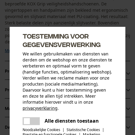
beproefde KOX Grip veiligheidshandschoenen. De
vingertoppen en handpalmen zijn bekleed met ergonomisch
gevormd en slijtvast materiaal met PU-coating. Het resultaat:
Sterk belaste delen zijn aanzienlijk slijtvaster. Bovendien
zorgen de anatomische pasvorm en het bi-elastische
Toestemming voor
polyester op de handrug voor optimaal draagcomfort. Dankzij
de ...
gegevensverwerking
Meer tonen
We willen gebruikmaken van diensten van
derden om de webshop en onze diensten te
verbeteren en optimaal vorm te geven
(handige functies, optimalisering webshop).
Productvoordelen
Verder willen we reclame maken voor onze
producten (sociale media/marketing).
Tuinhandschoenen met uitstekende grip
Daarvoor kunt u hier toestemming geven
Productinformatie
Langere levensduur dankzij robuuste opzetstukken
en deze te allen tijd intrekken. Meer
Zeer elastische boorden met stabiele klittenbandsluiting
informatie hierover vindt u in onze
privacyverklaring
.
voor optimale pasvorm van de veiligheidshandschoenen
Materiaal & onderhoud
Productdetails
delen
Alle diensten toestaan
Er is een fout opgetreden. Gelieve
Activiteitstype
delen
Datasheets
het opnieuw te proberen.
Noodzakelijke Cookies
|
Statistische Cookies
|
Materiaal
beschermen, werken
Prestatie en functionele Cookies
|
Marketing