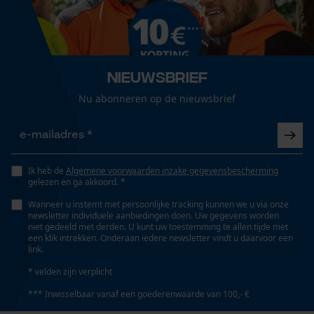
Automatische kettingsmering
Nee
Loop54 Personalization
Gepersonaliseerde homepage
Eigenschap
Nieuwsbrief
Opgeslagen winkelwagen
ergonomisch, slijtvast, zeer elastisch, robuust,
Nu abonneren op de nieuwsbrief
Persoonlijke begroeting
anatomisch gevormd
Geo-IP en gebruikersdetectie
YouTube-video's
Versnipperfunctie
Google Maps
Nee
Ik heb de
Algemene voorwaarden inzake gegevensbescherming
gelezen en ga akkoord. *
Wanneer u instemt met persoonlijke tracking kunnen we u via onze
newsletter individuele aanbiedingen doen. Uw gegevens worden
Fasewisselaar
Marketing Cookies
niet gedeeld met derden. U kunt uw toestemming te allen tijde met
Nee
een klik intrekken. Onderaan iedere newsletter vindt u daarvoor een
link.
* velden zijn verplicht
Schuine snede
*** Inwisselbaar vanaf een goederenwaarde van 100,- €
Google Global Site Tag
Nee
Microsoft Advertising Universal