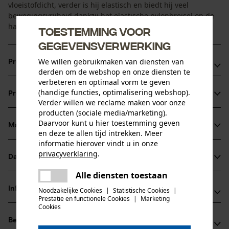
vloeistofdicht, verder is hij elastisch en biedt hij veel
bewegingsvrijheid dankzij het elastische nylonbreisel op de
handrug.
Toestemming voor
gegevensverwerking
We willen gebruikmaken van diensten van
Productvoordelen
derden om de webshop en onze diensten te
verbeteren en optimaal vorm te geven
Groot draagcomfort en goede bewegingsvrijheid door de
(handige functies, optimalisering webshop).
Productinformatie
vingers dankzij ergonomische pasvorm en elastisch
Verder willen we reclame maken voor onze
materiaal
producten (sociale media/marketing).
Daarvoor kunt u hier toestemming geven
Gecertificeerd conform EN 420 en EN 388 -
Materiaal & onderhoud
en deze te allen tijd intrekken. Meer
Productdetails
beschermingsklasse: cat. II
informatie hierover vindt u in onze
Vloeistofdicht en naadloos op de handpalm en bij de
privacyverklaring
.
Activiteitstype
Datasheets
Materiaal
delen
beschermen, werken
vingertoppen
Alle diensten toestaan
Er is een fout opgetreden. Gelieve
Gegevensblad fabrikant (PDF)
delen
Hoofdmateriaal
het opnieuw te proberen.
Informatie van de fabrikant
Noodzakelijke Cookies
|
Statistische Cookies
|
kunststof
Prestatie en functionele Cookies
|
Marketing
Leeftijdsgroep
mail
Cookies
Hase Safety Gloves GmbH
volwassen
Beoordelingen
(0)
Am Hillernsen Hamm 6