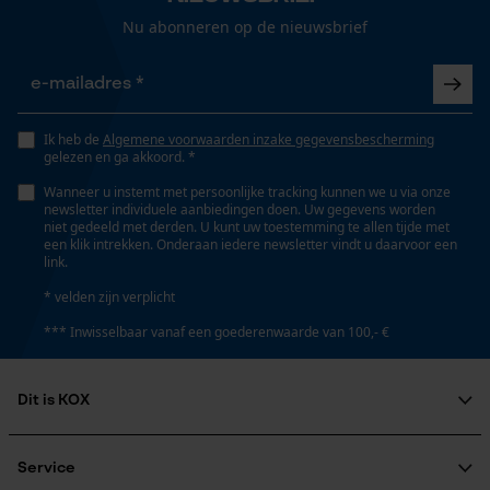
Gepersonaliseerde homepage
Nu abonneren op de nieuwsbrief
Versnipperfunctie
Opgeslagen winkelwagen
Nee
Persoonlijke begroeting
Geo-IP en gebruikersdetectie
Ik heb de
Algemene voorwaarden inzake gegevensbescherming
Fasewisselaar
gelezen en ga akkoord. *
Nee
YouTube-video's
Wanneer u instemt met persoonlijke tracking kunnen we u via onze
Google Maps
newsletter individuele aanbiedingen doen. Uw gegevens worden
niet gedeeld met derden. U kunt uw toestemming te allen tijde met
Schuine snede
een klik intrekken. Onderaan iedere newsletter vindt u daarvoor een
link.
Nee
Marketing Cookies
* velden zijn verplicht
*** Inwisselbaar vanaf een goederenwaarde van 100,- €
Gereedschapsloze kettingspanning
Nee
Google Global Site Tag
Dit is KOX
Microsoft Advertising Universal
Event Tracking
Over ons
Gereedschapsloze kettingwissel
Maatschappelijke betrokkenheid
Nee
Service
Survicate