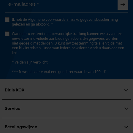
Versnipperfunctie
Opgeslagen winkelwagen
Nee
Persoonlijke begroeting
Ik heb de
Algemene voorwaarden inzake gegevensbescherming
gelezen en ga akkoord. *
Geo-IP en gebruikersdetectie
Fasewisselaar
Wanneer u instemt met persoonlijke tracking kunnen we u via onze
YouTube-video's
Nee
newsletter individuele aanbiedingen doen. Uw gegevens worden
niet gedeeld met derden. U kunt uw toestemming te allen tijde met
Google Maps
een klik intrekken. Onderaan iedere newsletter vindt u daarvoor een
link.
Schuine snede
* velden zijn verplicht
Nee
Marketing Cookies
*** Inwisselbaar vanaf een goederenwaarde van 100,- €
Gereedschapsloze kettingspanning
Dit is KOX
Nee
Google Global Site Tag
Over ons
Microsoft Advertising Universal
Maatschappelijke betrokkenheid
Service
Event Tracking
Gereedschapsloze kettingwissel
raadgever
Nee
Survicate
Veel gestelde vragen
KOX Harvester
KOX catalogus
Aanmelding nieuwsbrief
Betalingswijzen