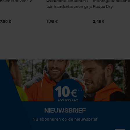
Bremerhaven- V
werkhandschoenen /
montagehandsch
tuinhandschoenen grijs
Padua Dry
Seizoen
Statistische Cookies
Product geschikt voor het hele jaar
7,50 €
3,98 €
3,48 €
Optiek/patroon
Tweekleurig
Econda Analytics
Mouseflow Web Analytics Tool
Fact-Finder Tracking
Technische specificaties
Automatische kettingsmering
Nee
Prestatie en functionele
Cookies
Eigenschap
Nieuwsbrief
comfortabel, ergonomisch, naadloos
Loop54 Personalization
Nu abonneren op de nieuwsbrief
Gepersonaliseerde homepage