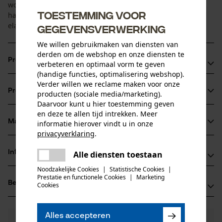
wordt bereikt door de antislip polyurethaan coating op de
Toestemming voor
handpalmzijde en de vingers - in combinatie met het
elastische nylon breisel op de rug van de hand.
gegevensverwerking
We willen gebruikmaken van diensten van
derden om de webshop en onze diensten te
Productvoordelen
verbeteren en optimaal vorm te geven
(handige functies, optimalisering webshop).
Montagehandschoenen / Monteurshandschoenen
Verder willen we reclame maken voor onze
Productinformatie
producten (sociale media/marketing).
verkrijgbaar vanaf maat 06
Daarvoor kunt u hier toestemming geven
Ergonomische pasvorm voor optimale
en deze te allen tijd intrekken. Meer
draageigenschappen
Materiaal & onderhoud
informatie hierover vindt u in onze
Productdetails
privacyverklaring
.
delen
Activiteitstype
Informatie van de fabrikant
Alle diensten toestaan
Er is een fout opgetreden. Gelieve
Materiaal
beschermen, werken
delen
het opnieuw te proberen.
Noodzakelijke Cookies
|
Statistische Cookies
|
Hase Safety Gloves GmbH
Prestatie en functionele Cookies
|
Marketing
Hoofdmateriaal
mail
Beoordelingen
(0)
Cookies
Am Hillernsen Hamm 6
kunststof
Leeftijdsgroep
26441 Jever, Duitsland
volwassen
E-mail: gloves@hase-safety.com
Alles accepteren
Nog vragen?
(0)
Website: -
Product aanbevelen