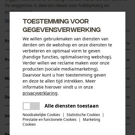
De wiggentas is daarom ideaal voor hobbymatig en
professioneel ...
Toestemming voor
Meer tonen
gegevensverwerking
We willen gebruikmaken van diensten van
Productvoordelen
derden om de webshop en onze diensten te
verbeteren en optimaal vorm te geven
Wiggentas met twee compartimenten om de wiggen
(handige functies, optimalisering webshop).
Productinformatie
Verder willen we reclame maken voor onze
veilig op hun plek te houden
producten (sociale media/marketing).
Verwijdering van de wiggen met één hand terwijl de
Daarvoor kunt u hier toestemming geven
tweede hand vrij blijft
Materiaal & onderhoud
en deze te allen tijd intrekken. Meer
Productdetails
Geschikte accessoires voor de KOX professionele
informatie hierover vindt u in onze
privacyverklaring
.
bosbouwriem
Leeftijdsgroep
Datasheets
delen
Materiaal
volwassen
Alle diensten toestaan
Er is een fout opgetreden. Gelieve
Productveiligheidsblad (PDF)
delen
het opnieuw te proberen.
Hoofdmateriaal
Noodzakelijke Cookies
|
Statistische Cookies
|
Informatie van de fabrikant
Prestatie en functionele Cookies
|
Marketing
kunststof
mail
Aantal delen
Gegevensblad fabrikant (PDF)
Cookies
Oregon Tool GmbH
1 st.
Beoordelingen
(0)