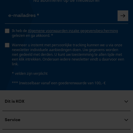
Nu abonneren op de nieuwsbrief
Nee
Gepersonaliseerde homepage
Opgeslagen winkelwagen
Schuine snede
Nee
Persoonlijke begroeting
Ik heb de
Algemene voorwaarden inzake gegevensbescherming
gelezen en ga akkoord. *
Geo-IP en gebruikersdetectie
Wanneer u instemt met persoonlijke tracking kunnen we u via onze
YouTube-video's
Gereedschapsloze kettingspanning
newsletter individuele aanbiedingen doen. Uw gegevens worden
niet gedeeld met derden. U kunt uw toestemming te allen tijde met
Nee
Google Maps
een klik intrekken. Onderaan iedere newsletter vindt u daarvoor een
link.
* velden zijn verplicht
Gereedschapsloze kettingwissel
Marketing Cookies
Nee
*** Inwisselbaar vanaf een goederenwaarde van 100,- €
Dit is KOX
Energie & vermogen
Google Global Site Tag
Over ons
Microsoft Advertising Universal
Accucapaciteitsaanduiding
Maatschappelijke betrokkenheid
Service
Event Tracking
Nee
raadgever
Survicate
Veel gestelde vragen
KOX Harvester