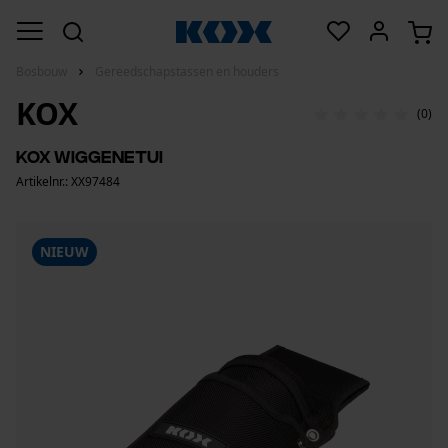
Bosbouw
Gereedschapstassen en houders
KOX
(0)
KOX wiggenetui
Artikelnr.: XX97484
NIEUW