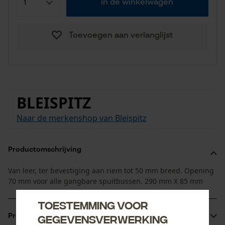
in de winkelwagen
Toevoegen aan verlanglijst
BLEISPITZ
Naar de merkenshop van Bleispitz
Productomschrijving
Van leer, ter bevestiging aan riem tot 50 mm breed. Opening
70 mm voor alle gangbare spuitbussen. 290 mm X 85 mm
Toestemming voor
Productinformatie
gegevensverwerking