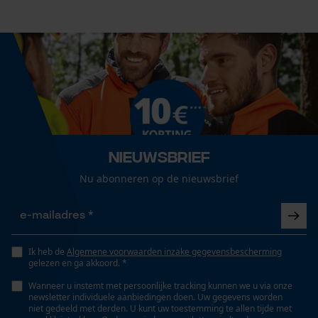
Nee
Econda Analytics
Versnipperfunctie
Nee
Mouseflow Web Analytics Tool
Fact-Finder Tracking
Fasewisselaar
Nee
Nieuwsbrief
Prestatie en functionele
Nu abonneren op de nieuwsbrief
Cookies
Schuine snede
Nee
Loop54 Personalization
Ik heb de
Algemene voorwaarden inzake gegevensbescherming
Gepersonaliseerde homepage
gelezen en ga akkoord. *
Zijde
variabel
Opgeslagen winkelwagen
Wanneer u instemt met persoonlijke tracking kunnen we u via onze
newsletter individuele aanbiedingen doen. Uw gegevens worden
Persoonlijke begroeting
niet gedeeld met derden. U kunt uw toestemming te allen tijde met