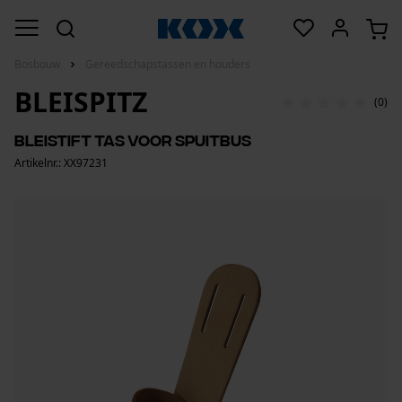
Bosbouw
Gereedschapstassen en houders
BLEISPITZ
(0)
Bleistift tas voor spuitbus
Artikelnr.: XX97231