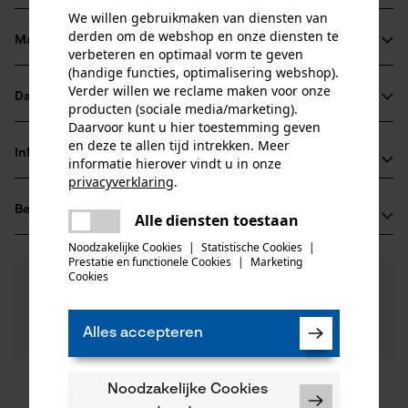
We willen gebruikmaken van diensten van
derden om de webshop en onze diensten te
Materiaal & onderhoud
Productdetails
verbeteren en optimaal vorm te geven
(handige functies, optimalisering webshop).
Verder willen we reclame maken voor onze
Activiteitstype
Datasheets
producten (sociale media/marketing).
Materiaal
bewaren, vervoeren
Daarvoor kunt u hier toestemming geven
Productveiligheidsblad (PDF)
en deze te allen tijd intrekken. Meer
Hoofdmateriaal
Informatie van de fabrikant
informatie hierover vindt u in onze
leer
Leeftijdsgroep
privacyverklaring
.
Bleispitz GmbH
volwassen
delen
Beoordelingen
(0)
Grünwalder Weg 32d
Alle diensten toestaan
Er is een fout opgetreden. Gelieve
Materiaal samenstelling
82041 Oberhaching, Duitsland
delen
het opnieuw te proberen.
Noodzakelijke Cookies
|
Statistische Cookies
|
Leer
E-mail: info@bleispitz.de
Aantal delen
Prestatie en functionele Cookies
|
Marketing
mail
Cookies
0
Nog vragen?
(0)
1 st.
Website: -
Product aanbevelen
Onze experts staan graag voor u klaar!
Tel.: + 49 0893 57 57 38 0
Een vraag
Filteren op aantal sterren
Alles accepteren
stellen
Artikelgewicht
Als u vragen of problemen hebt met het product of
180.0 g
gebreken opmerkt, aarzel dan niet om contact met
ons op te nemen per telefoon op 078 15 82 22 of per
Noodzakelijke Cookies
1
2
3
4
5