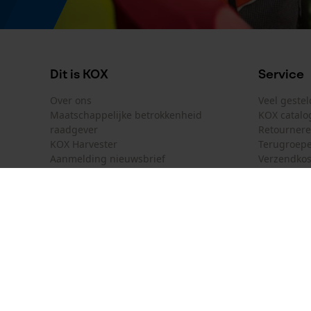
Dit is KOX
Service
Over ons
Veel geste
Maatschappelijke betrokkenheid
KOX catalo
raadgever
Retourner
KOX Harvester
Terugroepe
Aanmelding nieuwsbrief
Verzendkos
KOX internationaal
Contact
Deutschland
France
Contactfor
Österreich
Schweiz
Bestelform
Suisse
Belgique
Nieuwsbrie
Nederland
Contract 