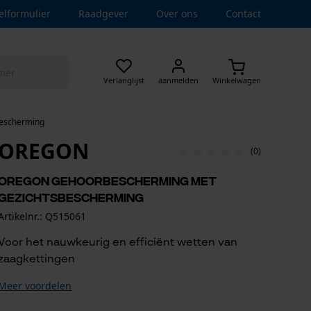
elformulier
Raadgever
Over ons
Contact
Verlanglijst
aanmelden
Winkelwagen
bescherming
OREGON
(0)
Oregon gehoorbescherming met
gezichtsbescherming
Artikelnr.: Q515061
Voor het nauwkeurig en efficiënt wetten van
zaagkettingen
Meer voordelen