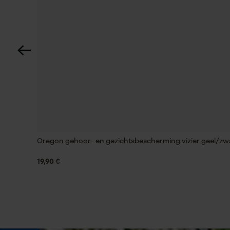
Nee
Fasewisselaar
Nee
Gereedschapsloze kettingspanning
Nee
Oregon gehoor- en gezichtsbescherming vizier geel/zw
Energie & vermogen
19,90 €
Accucapaciteitsaanduiding
Nee
Powerbankfunctie