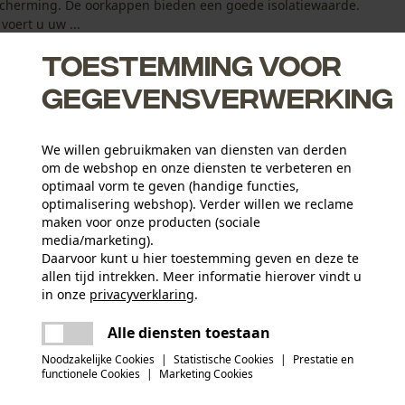
escherming. De oorkappen bieden een goede isolatiewaarde.
oert u uw ...
Toestemming voor
gegevensverwerking
We willen gebruikmaken van diensten van derden
agcomfort
om de webshop en onze diensten te verbeteren en
idueel instelbaar
optimaal vorm te geven (handige functies,
optimalisering webshop). Verder willen we reclame
maken voor onze producten (sociale
media/marketing).
Daarvoor kunt u hier toestemming geven en deze te
allen tijd intrekken. Meer informatie hierover vindt u
Aantal delen
in onze
privacyverklaring
.
1 st.
delen
Er is een fout opgetreden. Gelieve het
Alle diensten toestaan
opnieuw te proberen.
mail
Materiaal samenstelling
Noodzakelijke Cookies
|
Statistische Cookies
|
Prestatie en
Voorhoofdbeschermer: 100% polypropeen vizier:
Branche
functionele Cookies
|
Marketing Cookies
Bosbouw, Steden en gemeenten, Tuin- en
100% staal