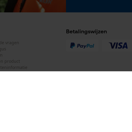
Betalingswijzen
lde vragen
gus
en
n product
teninformatie
mulier
Oregon Tool Europe SA/NV
ulier
KOX – Partners voor de Bosbouw 
f
Adres hoofdkantoor:
Rue Emile Francqui 11
herroepen
1435 Mont-Saint-Guibert