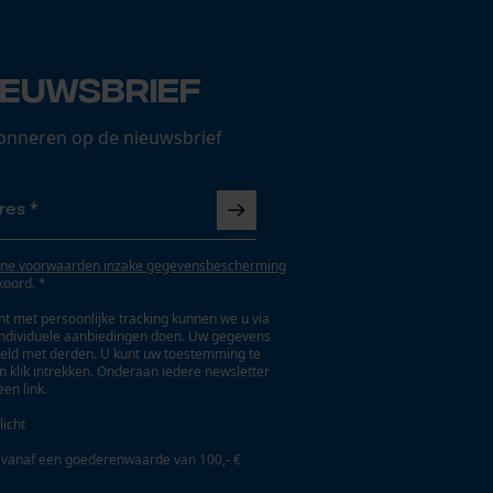
ieuwsbrief
onneren op de nieuwsbrief
ne voorwaarden inzake gegevensbescherming
koord. *
t met persoonlijke tracking kunnen we u via
individuele aanbiedingen doen. Uw gegevens
eld met derden. U kunt uw toestemming te
en klik intrekken. Onderaan iedere newsletter
een link.
licht
 vanaf een goederenwaarde van 100,- €