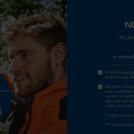
Opgeslagen winkelwagen
Persoonlijke begroeting
N
Geo-IP en gebruikersdetectie
YouTube-video's
Nu ab
Google Maps
Marketing Cookies
Ik heb de
Algeme
gelezen en ga ak
Wanneer u instem
onze newsletter 
worden niet gede
Google Global Site Tag
allen tijde met e
vindt u daarvoor 
Microsoft Advertising Universal Event
Tracking
* velden zijn verp
Survicate
*** Inwisselbaar