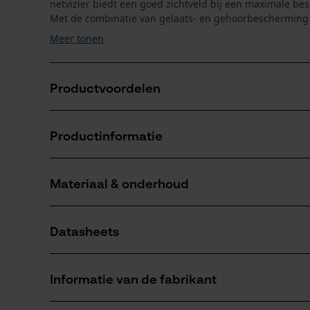
netvizier biedt een goed zichtveld bij een maximale b
Met de combinatie van gelaats- en gehoorbescherming v
Meer tonen
Productvoordelen
Gehoor- en gelaatsbescherming met een hoog dra
Productinformatie
Gehoorbescherming met gelaatsbescherming is indiv
De combinatie biedt een hoge veiligheid
Materiaal & onderhoud
Productdetails
Leeftijdsgroep
Datasheets
volwassen
Materiaal
Gegevensblad fabrikant (PDF)
Hoofdmateriaal
Informatie van de fabrikant
kunststof
Artikelgewicht
416.85 g