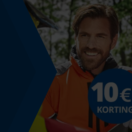
Nee
Productetikettering
EAN
5400182945093