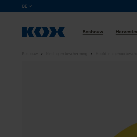
BE
Bosbouw
Harveste
Bosbouw
Kleding en bescherming
Hoofd- en gehoorbesch