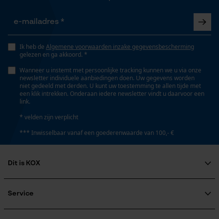
Opgeslagen winkelwagen
Eigenschap
Persoonlijke begroeting
zacht, comfortabel, geluidsisolerend
Geo-IP en gebruikersdetectie
Ik heb de
Algemene voorwaarden inzake gegevensbescherming
gelezen en ga akkoord. *
YouTube-video's
Wanneer u instemt met persoonlijke tracking kunnen we u via onze
Versnipperfunctie
Google Maps
newsletter individuele aanbiedingen doen. Uw gegevens worden
Nee
niet gedeeld met derden. U kunt uw toestemming te allen tijde met
een klik intrekken. Onderaan iedere newsletter vindt u daarvoor een
link.
Marketing Cookies
Fasewisselaar
* velden zijn verplicht
Nee
*** Inwisselbaar vanaf een goederenwaarde van 100,- €
Schuine snede
Dit is KOX
Google Global Site Tag
Nee
Microsoft Advertising Universal
Over ons
Event Tracking
Maatschappelijke betrokkenheid
Service
Survicate
raadgever
Signaal-ruisverhouding
Veel gestelde vragen
KOX Harvester
26 SNR