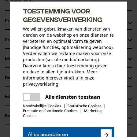
Toestemming voor
gegevensverwerking
Productvoordelen
We willen gebruikmaken van diensten van
derden om de webshop en onze diensten te
Net als de andere geluidsniveau-afhankelijke
Productinformatie
verbeteren en optimaal vorm te geven
gehoorbescherming van Peltor versterkt de SportTac
(handige functies, optimalisering webshop).
omgevingsgeluiden, waardoor u met de
Verder willen we reclame maken voor onze
gehoorbescherming zelfs nog beter hoort dan zonder.
producten (sociale media/marketing).
Materiaal & onderhoud
Productdetails
Daarvoor kunt u hier toestemming geven
Functioneert soepel op basis van het geluidsniveau -
en deze te allen tijd intrekken. Meer
geluiden worden niet plotseling geblokkeerd
Activiteitstype
informatie hierover vindt u in onze
Datasheets
Materiaal
verblijf in een lawaaierige omgeving, beschermen
Urenlang comfort, want de gehoorbescherming zit
privacyverklaring
.
Conformiteitsverklaring (PDF)
delen
optimaal en is comfortabel dankzij de zachte leren
Details voering
Alle diensten toestaan
Er is een fout opgetreden. Gelieve
Informatie van de fabrikant
bekleding. De druk wordt gelijkmatig verdeeld via de lage
zachte vulling
delen
het opnieuw te proberen.
Leeftijdsgroep
Noodzakelijke Cookies
|
Statistische Cookies
|
ophanging op twee punten.
3M Deutschland GmbH
Prestatie en functionele Cookies
|
Marketing
volwassen
mail
Cookies
Beoordelingen
(0)
Carl-Schurz-Str. 1
Details vulling
41453 Neuss, Duitsland
Zacht verdikte beugels, Zacht verdikt bij de oren
E-mail: innovation.de@3M.com
Aantal delen
Alles accepteren