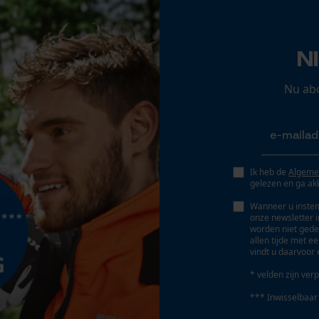
Gereedschapsloze kettingspanning
Opgeslagen winkelwagen
Nee
Persoonlijke begroeting
N
Geo-IP en gebruikersdetectie
YouTube-video's
Nu ab
Google Maps
Marketing Cookies
Ik heb de
Algeme
Accu/batterij inbegrepen
gelezen en ga ak
Oplaadbare batterij(en) bij levering inbegrepen
Wanneer u instem
onze newsletter 
worden niet gede
Google Global Site Tag
allen tijde met e
Voedingssysteemtype
vindt u daarvoor 
Microsoft Advertising Universal Event
Accu
Tracking
* velden zijn verp
Survicate
*** Inwisselbaar
Powerbankfunctie