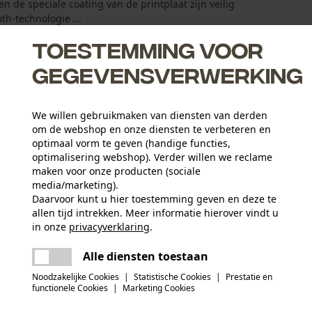
n de speciale coating van de printplaat zijn veilig
h-technologie ...
Toestemming voor
gegevensverwerking
We willen gebruikmaken van diensten van derden
om de webshop en onze diensten te verbeteren en
optimaal vorm te geven (handige functies,
optimalisering webshop). Verder willen we reclame
maken voor onze producten (sociale
media/marketing).
Daarvoor kunt u hier toestemming geven en deze te
allen tijd intrekken. Meer informatie hierover vindt u
Leeftijdsgroep
in onze
privacyverklaring
.
volwassen
delen
Er is een fout opgetreden. Gelieve het
Alle diensten toestaan
opnieuw te proberen.
mail
Hoofdmateriaal
Noodzakelijke Cookies
|
Statistische Cookies
|
Prestatie en
kunststof
functionele Cookies
|
Marketing Cookies
Applicaties