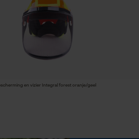
Automatische kettingsmering
Nee
Statistische Cookies
Eigenschap
hoogwaardig, waterbestendig, klaar om te
Econda Analytics
communiceren, kwalitatief, goed zichtbaar
Mouseflow Web Analytics Tool
Fact-Finder Tracking
Microfoon
Ruisonderdrukkende, waterdichte (IP68)
erming en vizier Integral forest oranje/geel
spraakmicrofoon|Dynamisch
Prestatie en functionele Cookies
Schuine snede
Nee
Loop54 Personalization
Gepersonaliseerde homepage