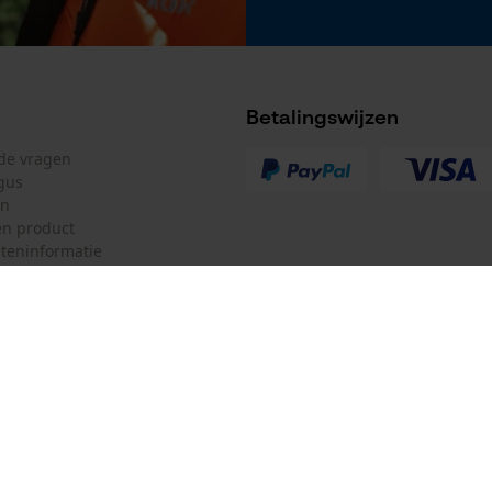
Nee
Betalingswijzen
lde vragen
gus
r
en
n product
teninformatie
mulier
Oregon Tool Europe SA/NV
ulier
KOX – Partners voor de Bosbouw 
f
Adres hoofdkantoor:
Rue Emile Francqui 11
herroepen
1435 Mont-Saint-Guibert