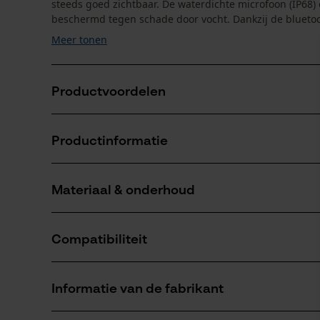
steeds goed zichtbaar. De waterdichte microfoon (IP68) e
beschermd tegen schade door vocht. Dankzij de bluetoot
Meer tonen
Productvoordelen
Hi-Viz-signaalkleur
Productinformatie
Waterdichte microfoon (IP68)
Bluetooth 4.2 Multipoint
Materiaal & onderhoud
Productdetails
Activiteitstype
Compatibiliteit
verblijf in een lawaaierige omgeving,
Materiaal
beschermen, waarschuwen
Details vulling
Informatie van de fabrikant
Zacht verdikt bij de oren
Compatibel met
Aantal delen