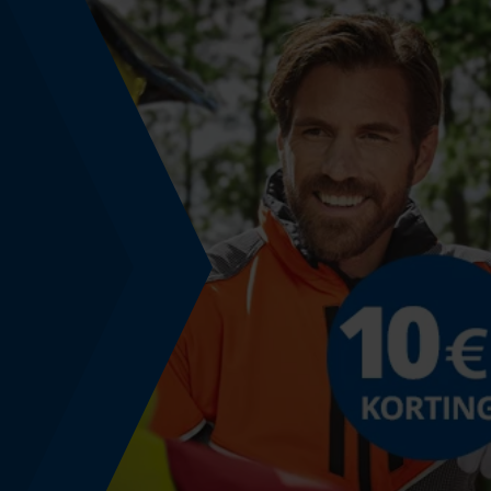
Signaal-ruisverhouding
33 SNR
Gereedschapsloze kettingwissel
Nee
Energie & vermogen
Accucapaciteitsaanduiding
Nee
Aantal batterijen/accu's
2 st.
Voedingssysteemtype 2