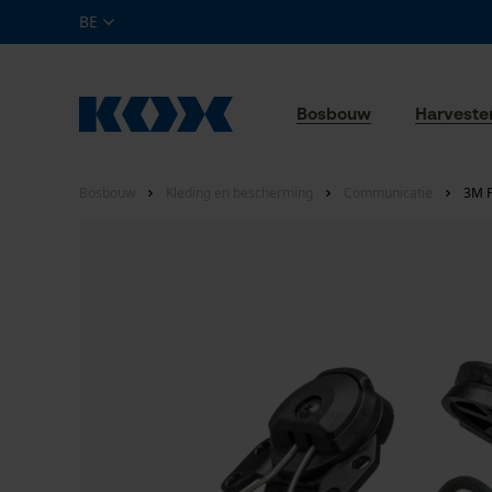
BE
Bosbouw
Harveste
Bosbouw
Kleding en bescherming
Communicatie
3M P