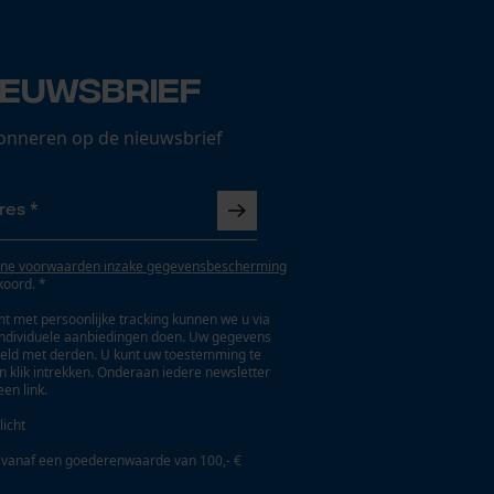
ieuwsbrief
onneren op de nieuwsbrief
ne voorwaarden inzake gegevensbescherming
koord. *
t met persoonlijke tracking kunnen we u via
individuele aanbiedingen doen. Uw gegevens
eld met derden. U kunt uw toestemming te
en klik intrekken. Onderaan iedere newsletter
een link.
licht
 vanaf een goederenwaarde van 100,- €