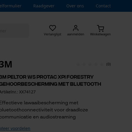
elformulier
Raadgever
Over ons
Contact
Verlanglijst
aanmelden
Winkelwagen
3M
(0)
3M Peltor WS ProTac XPI Forestry
gehoorbescherming met bluetooth
Artikelnr.: XX74127
Effectieve lawaaibescherming met
bluetoothconnectiviteit voor draadloze
communicatie en audiostreaming
Meer voordelen