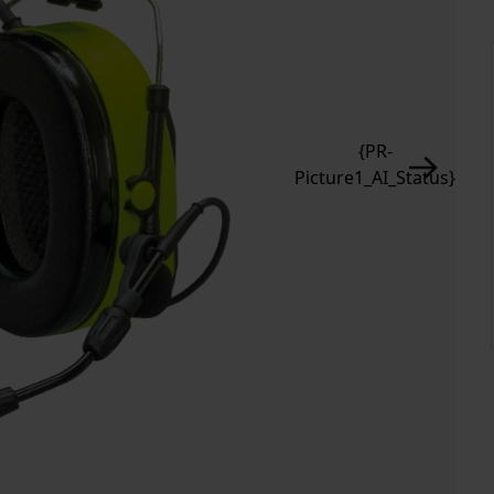
{PR-
Picture1_AI_Status}