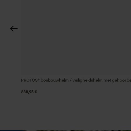
Accutype
Alkali
Isolatiewaarde
31 dB
Versnipperfunctie
Nee
PROTOS® bosbouwhelm / veiligheidshelm met gehoorbesch
238,95 €
Fasewisselaar
Nee