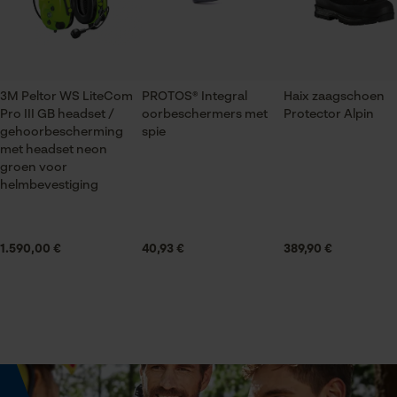
PMR 446 MHz
Econda Tag Manager
Houdbaarheid
Aanbevolen houdbaarheid: 3 jaar (zonder batterijen)
Statistische Cookies
3M Peltor WS LiteCom
PROTOS® Integral
Haix zaagschoen
Pro III GB headset /
oorbeschermers met
Protector Alpin
gehoorbescherming
spie
Seizoen
met headset neon
Product geschikt voor het hele jaar
groen voor
helmbevestiging
Econda Analytics
Mouseflow Web Analytics Tool
Leveringsomvang
Fact-Finder Tracking
1.590,00 €
1 x 3M™ PELTOR™ WS™ LiteCom per III headset 1 x
40,93 €
389,90 €
accu (ACK081) 1 x hygiëneset HY83 1 x
gebruiksaanwijzing
Prestatie en functionele
Cookies
Optiek/patroon
Tweekleurig