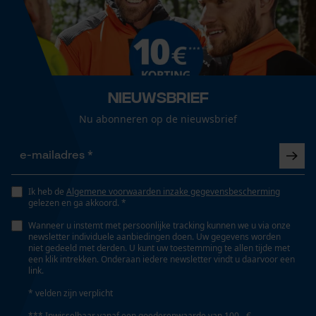
Loop54 Personalization
Volume
Gepersonaliseerde homepage
7623 cm³
Opgeslagen winkelwagen
Persoonlijke begroeting
Nieuwsbrief
Geo-IP en gebruikersdetectie
Technische specificaties
Nu abonneren op de nieuwsbrief
YouTube-video's
Accutype
Li-ion
Google Maps
Ik heb de
Algemene voorwaarden inzake gegevensbescherming
Automatische kettingsmering
gelezen en ga akkoord. *
Marketing Cookies
Nee
Wanneer u instemt met persoonlijke tracking kunnen we u via onze
newsletter individuele aanbiedingen doen. Uw gegevens worden
niet gedeeld met derden. U kunt uw toestemming te allen tijde met
een klik intrekken. Onderaan iedere newsletter vindt u daarvoor een
Isolatiewaarde
link.
Google Global Site Tag
33 dB
* velden zijn verplicht
Microsoft Advertising Universal
Event Tracking
*** Inwisselbaar vanaf een goederenwaarde van 100,- €