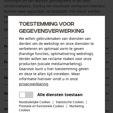
richtingen en kan worden geïntegreerd in de DMR-
zendinstallaties. Dankzij een bluetooth multipoint-interface
kunnen twee apparaten via bluetooth met elkaar worden
verbonden (bijv. mobiele telefoon en een bluetooth-
compatibel ...
Toestemming voor
Meer tonen
gegevensverwerking
We willen gebruikmaken van diensten van
derden om de webshop en onze diensten te
Productvoordelen
verbeteren en optimaal vorm te geven
(handige functies, optimalisering webshop).
Hi-Viz-signaalkleur
Verder willen we reclame maken voor onze
Productinformatie
producten (sociale media/marketing).
Waterdichte microfoon (IP68)
Daarvoor kunt u hier toestemming geven
Bluetooth Multipoint-interface
en deze te allen tijd intrekken. Meer
Materiaal & onderhoud
informatie hierover vindt u in onze
Productdetails
privacyverklaring
.
delen
Activiteitstype
Alle diensten toestaan
Datasheets
Er is een fout opgetreden. Gelieve
Materiaal
verblijf in een lawaaierige omgeving, beschermen
delen
het opnieuw te proberen.
Noodzakelijke Cookies
|
Statistische Cookies
|
Conformiteitsverklaring (PDF)
Prestatie en functionele Cookies
|
Marketing
Details voering
mail
Informatie van de fabrikant
Cookies