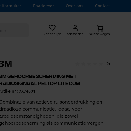
elformulier
Raadgever
Over ons
Contact
Verlanglijst
aanmelden
Winkelwagen
3M
(0)
3M gehoorbescherming met
radiosignaal Peltor LiteCom
Artikelnr.: XX74601
Combinatie van actieve ruisonderdrukking en
draadloze communicatie, ideaal voor
arbeidsomstandigheden, die zowel
gehoorbescherming als communicatie vergen