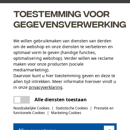
Toestemming voor
gegevensverwerking
de microfoon bij het eerste gesproken woord, waardoor
We willen gebruikmaken van diensten van derden
om de webshop en onze diensten te verbeteren en
n en 38 subkanalen op 446 MHz, registratie- en kostenvrij
optimaal vorm te geven (handige functies,
optimalisering webshop). Verder willen we reclame
male pasvorm
maken voor onze producten (sociale
media/marketing).
Daarvoor kunt u hier toestemming geven en deze te
Leeftijdsgroep
allen tijd intrekken. Meer informatie hierover vindt u
en
volwassen
in onze
privacyverklaring
.
delen
Er is een fout opgetreden. Gelieve het
Materiaal buitenschaal
Alle diensten toestaan
opnieuw te proberen.
mail
kunststof
Applicaties
Noodzakelijke Cookies
|
Statistische Cookies
|
Prestatie en
Logo-opschrift
functionele Cookies
|
Marketing Cookies
(0)
Oppervlaktecoating