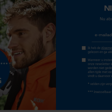
Ruisonderdrukkende electretmicrofoon met
N
ruisonderdrukking (MT53)
Persoonlijke begroeting
Geo-IP en gebruikersdetectie
Nu ab
YouTube-video's
Fasewisselaar
Nee
Google Maps
Ik heb de
Algeme
Selectieve squelch
Marketing Cookies
gelezen en ga ak
CTCSS (Continuous Tone-Coded Squelch
System)
Wanneer u instem
onze newsletter 
worden niet gede
allen tijde met e
vindt u daarvoor 
Google Global Site Tag
Gereedschapsloze kettingspanning
Nee
Microsoft Advertising Universal Event
* velden zijn verp
Tracking
*** Inwisselbaar
Survicate