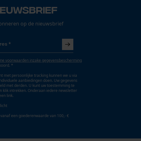
ieuwsbrief
onneren op de nieuwsbrief
ne voorwaarden inzake gegevensbescherming
koord. *
t met persoonlijke tracking kunnen we u via
individuele aanbiedingen doen. Uw gegevens
eld met derden. U kunt uw toestemming te
en klik intrekken. Onderaan iedere newsletter
een link.
licht
 vanaf een goederenwaarde van 100,- €