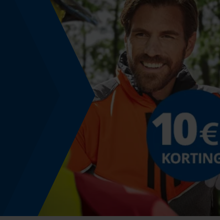
Nee
Modulatie
analoog - FM (Frequency Modulation)
Schuine snede
Nee
Signaal-ruisverhouding
32 SNR
Gereedschapsloze kettingwissel
Nee