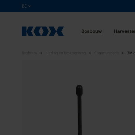
BE
Bosbouw
Harveste
Bosbouw
Kleding en bescherming
Communicatie
3M g