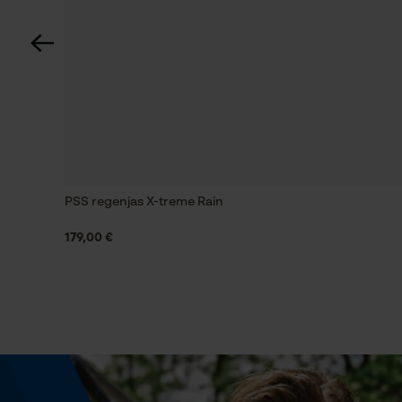
Technische specificaties
Accutype
Alkali
Isolatiewaarde
32 dB
PSS regenjas X-treme Rain
179,00 €
Eigenschap
hoogwaardig, zacht, comfortabel, stemgestuurd,
eenvoudig te gebruiken, geluidsisolerend,
roestvrij
Versnipperfunctie