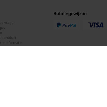
Betalingswijzen
lde vragen
Accu/batterij inbegrepen
gus
Oplaadbare batterij(en) bij levering inbegrepen
en
n product
teninformatie
Voedingssysteemtype
Batterij
mulier
Oregon Tool Europe SA/NV
Bedrijfsspanning
ulier
KOX – Partners voor de Bosbouw 
3 V
f
Adres hoofdkantoor:
Rue Emile Francqui 11
herroepen
1435 Mont-Saint-Guibert
Powerbankfunctie
Nee
Geen winkel!