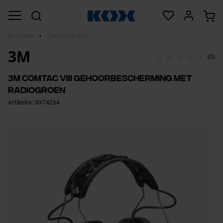
Bosbouw
Communicatie
3M
(0)
3M ComTac VIII gehoorbescherming met
radiogroen
Artikelnr.: XX74264