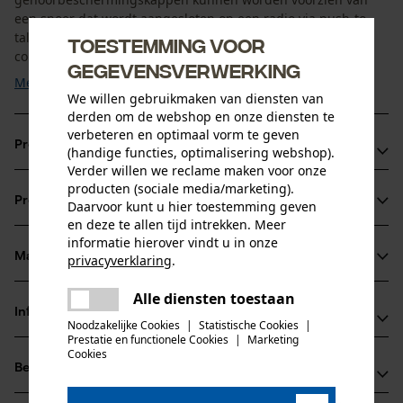
een snoer dat wordt aangesloten op een radio via push-to-
talk (PTT) en een ruisonderdrukkende microfoon voor
Toestemming voor
communicatie in lawaaiige omgevingen. ...
gegevensverwerking
Meer tonen
We willen gebruikmaken van diensten van
derden om de webshop en onze diensten te
verbeteren en optimaal vorm te geven
Productvoordelen
(handige functies, optimalisering webshop).
Verder willen we reclame maken voor onze
Gehoorbeschermingskappen die tegen impulsgeluiden en
producten (sociale media/marketing).
Productinformatie
Daarvoor kunt u hier toestemming geven
blijvend harde geluiden beschermen
en deze te allen tijd intrekken. Meer
Aanpassen van de audio-instellingen voor het betreffende
informatie hierover vindt u in onze
inzetbereik (Mission Audio Profiles)
Materiaal & onderhoud
privacyverklaring
.
Productdetails
Volledige gehoorbeschermingsmodus voor bijzonder
delen
Alle diensten toestaan
Er is een fout opgetreden. Gelieve
lawaaiige situaties
Activiteitstype
Informatie van de fabrikant
delen
het opnieuw te proberen.
Noodzakelijke Cookies
|
Statistische Cookies
|
Materiaal
verblijf in een lawaaierige omgeving
Prestatie en functionele Cookies
|
Marketing
mail
3M Deutschland GmbH
Cookies
Hoofdmateriaal
Beoordelingen
(0)
Carl-Schurz-Str. 1
kunststof
Leeftijdsgroep
41453 Neuss, Duitsland