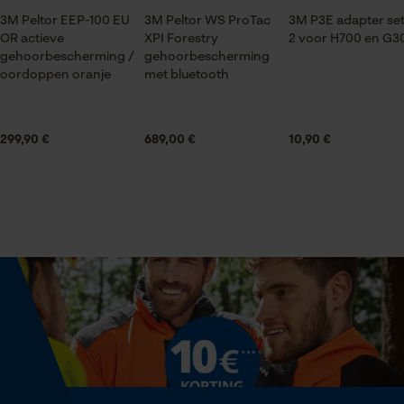
3M Peltor EEP-100 EU
3M Peltor WS ProTac
3M P3E adapter se
Houdbaarheid
OR actieve
XPI Forestry
2 voor H700 en G3
5 jaar
Statistische Cookies
gehoorbescherming /
gehoorbescherming
oordoppen oranje
met bluetooth
Seizoen
Product geschikt voor het hele jaar
299,90 €
689,00 €
10,90 €
Econda Analytics
Mouseflow Web Analytics Tool
Leveringsomvang
1x gehoorbescherming
Fact-Finder Tracking
Optiek/patroon
Prestatie en functionele
Tweekleurig
Cookies
Volume
7552.66 cm³
Loop54 Personalization