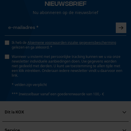
Nieuwsbrief
Gepersonaliseerde homepage
Nu abonneren op de nieuwsbrief
Opgeslagen winkelwagen
Technische specificaties
Persoonlijke begroeting
Automatische kettingsmering
Geo-IP en gebruikersdetectie
Nee
YouTube-video's
Ik heb de
Algemene voorwaarden inzake gegevensbescherming
gelezen en ga akkoord. *
Google Maps
Eigenschap
Wanneer u instemt met persoonlijke tracking kunnen we u via onze
newsletter individuele aanbiedingen doen. Uw gegevens worden
ergonomisch, beschermend, comfortabel, werkt op
niet gedeeld met derden. U kunt uw toestemming te allen tijde met
batterijen
een klik intrekken. Onderaan iedere newsletter vindt u daarvoor een
Marketing Cookies
link.
* velden zijn verplicht
Versnipperfunctie
*** Inwisselbaar vanaf een goederenwaarde van 100,- €
Nee
Google Global Site Tag
Microsoft Advertising Universal
Dit is KOX
Event Tracking
Fasewisselaar
Nee
Over ons
Survicate
Maatschappelijke betrokkenheid
Service