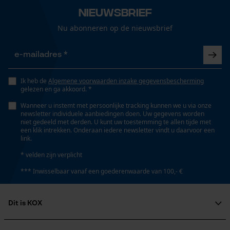
Gepersonaliseerde homepage
Nieuwsbrief
Vorm
Rechthoekig
Opgeslagen winkelwagen
Nu abonneren op de nieuwsbrief
Persoonlijke begroeting
Geo-IP en gebruikersdetectie
Versnipperfunctie
Nee
YouTube-video's
Ik heb de
Algemene voorwaarden inzake gegevensbescherming
gelezen en ga akkoord. *
Google Maps
Wanneer u instemt met persoonlijke tracking kunnen we u via onze
Fasewisselaar
newsletter individuele aanbiedingen doen. Uw gegevens worden
Nee
niet gedeeld met derden. U kunt uw toestemming te allen tijde met
een klik intrekken. Onderaan iedere newsletter vindt u daarvoor een
Marketing Cookies
link.
* velden zijn verplicht
Schuine snede
Nee
*** Inwisselbaar vanaf een goederenwaarde van 100,- €
Google Global Site Tag
Microsoft Advertising Universal
Gereedschapsloze kettingspanning
Dit is KOX
Event Tracking
Nee
Survicate
Over ons