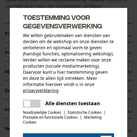
sont fabriqués dans des installations certifiées.
Toestemming voor
gegevensverwerking
Productvoordelen
We willen gebruikmaken van diensten van
derden om de webshop en onze diensten te
verbeteren en optimaal vorm te geven
Eerstehulpdoos met velden voor het labelen van
(handige functies, optimalisering webshop).
Productinformatie
belangrijke telefoonnummers
Verder willen we reclame maken voor onze
Alle verbanddelen zijn bedrukt in meerdere talen
producten (sociale media/marketing).
Daarvoor kunt u hier toestemming geven
Met afbeeldingen voor eenvoudige bediening op alle
Materiaal & onderhoud
Productdetails
en deze te allen tijd intrekken. Meer
verbanddelen
informatie hierover vindt u in onze
Activiteitstype
privacyverklaring
.
Datasheets
Materiaal
eerste hulp, verbinden
delen
Alle diensten toestaan
Gegevensblad fabrikant (PDF)
Er is een fout opgetreden. Gelieve
Hoofdmateriaal
delen
Informatie van de fabrikant
het opnieuw te proberen.
Noodzakelijke Cookies
|
Statistische Cookies
|
kunststof
Prestatie en functionele Cookies
|
Marketing
Leeftijdsgroep
mail
Cookies
GRAMM medical healthcare GmbH
volwassen
Beoordelingen
(0)
Werkstrasse 13