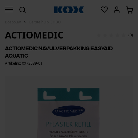
Bosbouw
Eerste hulp, EHBO
ACTIOMEDIC
(0)
Actiomedic navulverpakking EasyAid
Aquatic
Artikelnr.: XX73539-01