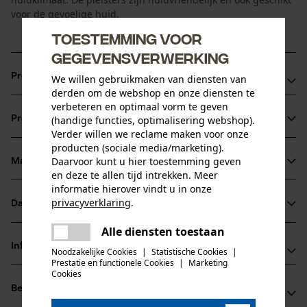
voor de gevoelige huid.
Toestemming voor
gegevensverwerking
Productvoordelen
We willen gebruikmaken van diensten van
derden om de webshop en onze diensten te
verbeteren en optimaal vorm te geven
Pleisterset kan eenvoudig in de pleisterdispenser worden
(handige functies, optimalisering webshop).
Productinformatie
geplaatst
Verder willen we reclame maken voor onze
Pleisterstrips kunnen eenvoudig van de huid worden
producten (sociale media/marketing).
Daarvoor kunt u hier toestemming geven
verwijderd
Materiaal & onderhoud
Productdetails
en deze te allen tijd intrekken. Meer
Sterke hechting voor langdurig en betrouwbaar gebruik
informatie hierover vindt u in onze
Activiteitstype
privacyverklaring
.
Datasheets
Materiaal
eerste hulp
delen
Alle diensten toestaan
Gegevensblad fabrikant (PDF)
Er is een fout opgetreden. Gelieve
Hoofdmateriaal
delen
Informatie van de fabrikant
het opnieuw te proberen.
Noodzakelijke Cookies
|
Statistische Cookies
|
kunststof
Prestatie en functionele Cookies
|
Marketing
Leeftijdsgroep
mail
Cookies
GRAMM medical healthcare GmbH
volwassen
Beoordelingen
(0)
Werkstrasse 13