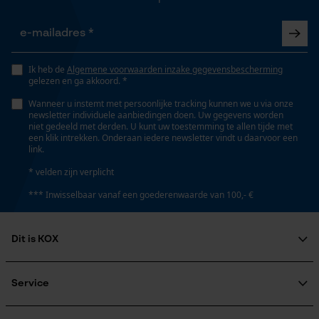
Gepersonaliseerde homepage
betrouwbaar, hypoallergeen
Opgeslagen winkelwagen
Persoonlijke begroeting
Versnipperfunctie
Ik heb de
Algemene voorwaarden inzake gegevensbescherming
Geo-IP en gebruikersdetectie
gelezen en ga akkoord. *
Nee
YouTube-video's
Wanneer u instemt met persoonlijke tracking kunnen we u via onze
newsletter individuele aanbiedingen doen. Uw gegevens worden
Google Maps
niet gedeeld met derden. U kunt uw toestemming te allen tijde met
Fasewisselaar
een klik intrekken. Onderaan iedere newsletter vindt u daarvoor een
Nee
link.
* velden zijn verplicht
Marketing Cookies
*** Inwisselbaar vanaf een goederenwaarde van 100,- €
Schuine snede
Nee
Dit is KOX
Google Global Site Tag
Gereedschapsloze kettingspanning
Over ons
Microsoft Advertising Universal
Nee
Maatschappelijke betrokkenheid
Event Tracking
Service
raadgever
Survicate
Veel gestelde vragen
KOX Harvester