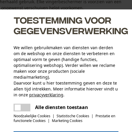
r herhaald gebruik. Elke vingerbeschermer is voorzien van een
n ongewenst verschuiven helpt voorkomen.
Toestemming voor
gegevensverwerking
We willen gebruikmaken van diensten van derden
om de webshop en onze diensten te verbeteren en
 op het verband en irriteren de verwonding niet
optimaal vorm te geven (handige functies,
optimalisering webshop). Verder willen we reclame
maken voor onze producten (sociale
media/marketing).
Daarvoor kunt u hier toestemming geven en deze te
allen tijd intrekken. Meer informatie hierover vindt u
Leeftijdsgroep
in onze
privacyverklaring
.
volwassen
delen
Er is een fout opgetreden. Gelieve het
Alle diensten toestaan
opnieuw te proberen.
mail
Materiaal aanwijzing
Noodzakelijke Cookies
|
Statistische Cookies
|
Prestatie en
Herbruikbaar
Sluitingstype
functionele Cookies
|
Marketing Cookies
Rijgen