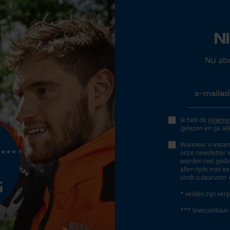
de levering
Opgeslagen winkelwagen
Persoonlijke begroeting
N
Geo-IP en gebruikersdetectie
YouTube-video's
Nu ab
Google Maps
Marketing Cookies
Ik heb de
Algeme
gelezen en ga ak
Wanneer u instem
onze newsletter 
worden niet gede
Google Global Site Tag
allen tijde met e
vindt u daarvoor 
Microsoft Advertising Universal Event
Tracking
* velden zijn verp
Survicate
*** Inwisselbaar