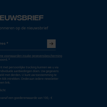
ieuwsbrief
onneren op de nieuwsbrief
ne voorwaarden inzake gegevensbescherming
koord. *
t met persoonlijke tracking kunnen we u via
individuele aanbiedingen doen. Uw gegevens
eld met derden. U kunt uw toestemming te
en klik intrekken. Onderaan iedere newsletter
een link.
licht
 vanaf een goederenwaarde van 100,- €