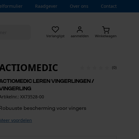
elformulier
Raadgever
Over ons
Contact
Verlanglijst
aanmelden
Winkelwagen
ACTIOMEDIC
(0)
Actiomedic leren vingerlingen /
vingerling
Artikelnr.: XX73528-00
Robuuste bescherming voor vingers
Meer voordelen