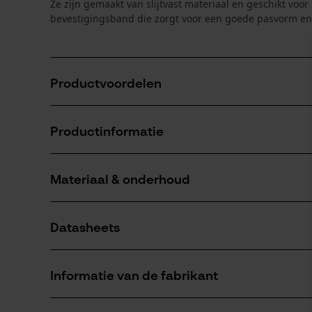
Ze zijn gemaakt van slijtvast materiaal en geschikt voo
bevestigingsband die zorgt voor een goede pasvorm e
Productvoordelen
De vingerbescherming belemmert het werk niet
Productinformatie
De leren vingerpleisters van Actiomedic liggen zacht
Herbruikbaar
Materiaal & onderhoud
Productdetails
Activiteitstype
Datasheets
verbinden
Materiaal
Gegevensblad fabrikant (PDF)
Hoofdmateriaal
Informatie van de fabrikant
leer
Aantal delen
1 st.
GRAMM medical healthcare GmbH