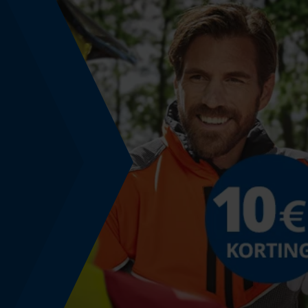
Powerbankfunctie
Nee
Toepassingsdoel
Toepassingsreden
verwondingen aan de vingers
Gebruik & gebruiksaanwijzing
Gebruiksaanwijzing
Herbruikbaar