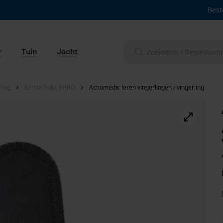
Best
r
Tuin
Jacht
ming
Eerste hulp, EHBO
Actiomedic leren vingerlingen / vingerling