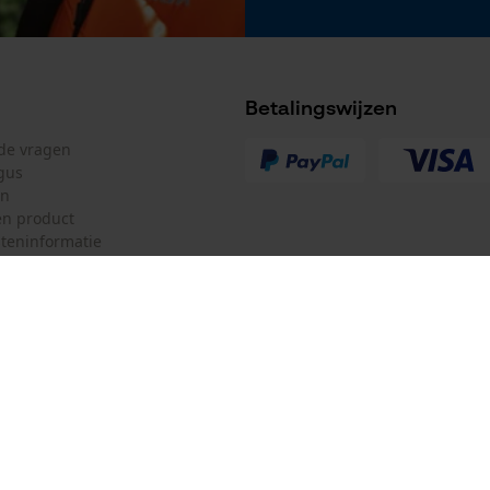
Betalingswijzen
lde vragen
gus
en
n product
teninformatie
mulier
Oregon Tool Europe SA/NV
ulier
KOX – Partners voor de Bosbouw 
f
Adres hoofdkantoor:
Rue Emile Francqui 11
herroepen
1435 Mont-Saint-Guibert