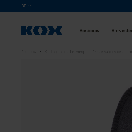
BE
Bosbouw
Harveste
Bosbouw
Kleding en bescherming
Eerste hulp en bescher