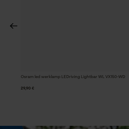
Nee
Versnipperfunctie
Nee
Schuine snede
Nee
Gereedschapsloze kettingwissel
Osram led werklamp LEDriving Lightbar WL VX150-WD
Nee
29,90 €
Energie & vermogen
Accucapaciteitsaanduiding
Nee