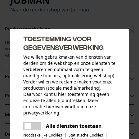
JOBMAN
Naar de merkenshop van Jobman
Productomschrijving
Toestemming voor
Hoodie in vintagelook met groot Jobman-logo voor werk en
gegevensverwerking
vrije tijd. Heerlijk zacht aan de binnenzijde dankzij voering
van imitatiebont.
We willen gebruikmaken van diensten van
derden om de webshop en onze diensten te
verbeteren en optimaal vorm te geven
(handige functies, optimalisering webshop).
Productvoordelen
Verder willen we reclame maken voor onze
producten (sociale media/marketing).
Zeer comfortabel en zacht
Daarvoor kunt u hier toestemming geven
Productinformatie
Gevoerde capuchon met tunnelkoord
en deze te allen tijd intrekken. Meer
informatie hierover vindt u in onze
Grote voorzakken
privacyverklaring
.
Materiaal & onderhoud
delen
Productdetails
Alle diensten toestaan
Er is een fout opgetreden. Gelieve
delen
Mouwtype
het opnieuw te proberen.
Datasheets
Noodzakelijke Cookies
|
Statistische Cookies
|