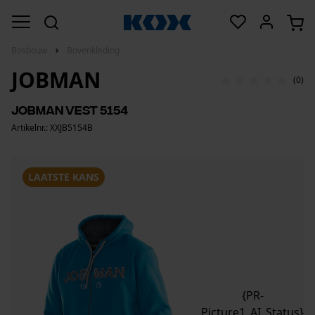
Bosbouw
Bovenkleding
JOBMAN
(0)
Jobman Vest 5154
Artikelnr.: XXJB5154B
LAATSTE KANS
{PR-
Picture1_AI_Status}