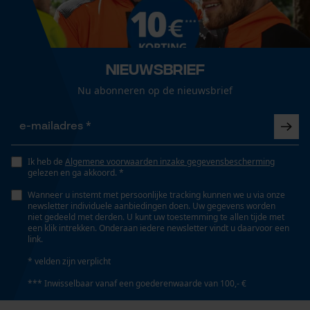
Geslacht
Uniseks
Loop54 Personalization
Gepersonaliseerde homepage
Nieuwsbrief
Seizoen
Opgeslagen winkelwagen
Product geschikt voor het hele jaar
Nu abonneren op de nieuwsbrief
Persoonlijke begroeting
Geo-IP en gebruikersdetectie
Optiek/patroon
YouTube-video's
Driedimensionaal
Ik heb de
Algemene voorwaarden inzake gegevensbescherming
Google Maps
gelezen en ga akkoord. *
Wanneer u instemt met persoonlijke tracking kunnen we u via onze
Pasvorm
newsletter individuele aanbiedingen doen. Uw gegevens worden
Relaxed Fit
niet gedeeld met derden. U kunt uw toestemming te allen tijde met
Marketing Cookies
een klik intrekken. Onderaan iedere newsletter vindt u daarvoor een
link.
* velden zijn verplicht
Zaktstype
Jaszakken, Buiktasje, Frontzakken, Zakken voor
*** Inwisselbaar vanaf een goederenwaarde van 100,- €
Google Global Site Tag