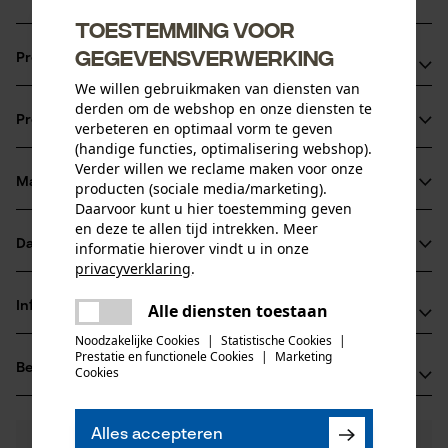
Toestemming voor
gegevensverwerking
Productvoordelen
We willen gebruikmaken van diensten van
Modern T-shirt van aangenaam single jersey-katoen
derden om de webshop en onze diensten te
Productinformatie
verbeteren en optimaal vorm te geven
Verstevigde schoudernaden
(handige functies, optimalisering webshop).
Dubbele naad rond de hals
Verder willen we reclame maken voor onze
Materiaal & onderhoud
producten (sociale media/marketing).
Productdetails
Daarvoor kunt u hier toestemming geven
en deze te allen tijd intrekken. Meer
Mouwtype
Datasheets
informatie hierover vindt u in onze
Materiaal
Korte mouwen
privacyverklaring
.
Productveiligheidsblad (PDF)
delen
Materiaaltype
Informatie van de fabrikant
Alle diensten toestaan
Er is een fout opgetreden. Gelieve
Jersey
delen
Activiteitstype
het opnieuw te proberen.
Noodzakelijke Cookies
|
Statistische Cookies
|
Jobman Texet AB
vissen, werken, wandelen, kamperen
Prestatie en functionele Cookies
|
Marketing
mail
Beoordelingen
(0)
Cookies
BOX 42
Hoofdmateriaal
74521 Enköping, Zweden
natuurvezels
E-mail: -
Leeftijdsgroep
Alles accepteren
0
Nog vragen?
(0)
volwassen
Website: www.jobman.se
Product aanbevelen