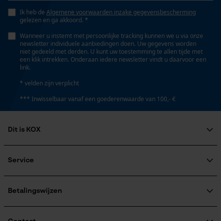
Opgeslagen winkelwagen
Ik heb de
Algemene voorwaarden inzake gegevensbescherming
Zaktstype
gelezen en ga akkoord. *
Persoonlijke begroeting
Zonder zakken
Wanneer u instemt met persoonlijke tracking kunnen we u via onze
Geo-IP en gebruikersdetectie
newsletter individuele aanbiedingen doen. Uw gegevens worden
niet gedeeld met derden. U kunt uw toestemming te allen tijde met
YouTube-video's
een klik intrekken. Onderaan iedere newsletter vindt u daarvoor een
Draagcomfort
link.
Comfortabel
Google Maps
* velden zijn verplicht
*** Inwisselbaar vanaf een goederenwaarde van 100,- €
Waterbestendigheid
Marketing Cookies
Niet waterbestendig
Dit is KOX
Over ons
Weersomstandigheden
Maatschappelijke betrokkenheid
Service
Google Global Site Tag
Zonnig en heet, Warm en droog
raadgever
Microsoft Advertising Universal
Veel gestelde vragen
KOX Harvester
Event Tracking
KOX catalogus
Aanmelding nieuwsbrief
Betalingswijzen
Survicate
Retourneren
Grootte & afmetingen
Terugroepen product