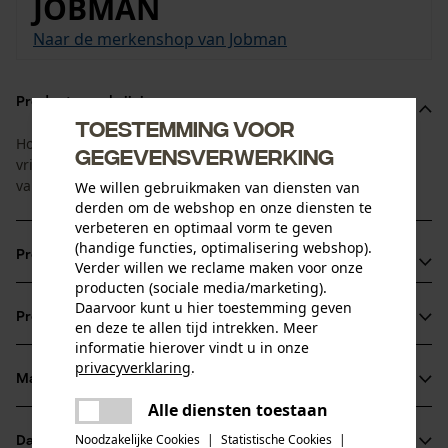
JOBMAN
Naar de merkenshop van Jobman
Productomschrijving
Toestemming voor
Hoodie in vintagelook met groot Jobman-logo voor werk en
gegevensverwerking
vrije tijd. Heerlijk zacht aan de binnenzijde dankzij voering
van imitatiebont.
We willen gebruikmaken van diensten van
derden om de webshop en onze diensten te
verbeteren en optimaal vorm te geven
(handige functies, optimalisering webshop).
Productvoordelen
Verder willen we reclame maken voor onze
producten (sociale media/marketing).
Zeer comfortabel en zacht
Daarvoor kunt u hier toestemming geven
Productinformatie
en deze te allen tijd intrekken. Meer
Gevoerde capuchon met tunnelkoord
informatie hierover vindt u in onze
Grote voorzakken
privacyverklaring
.
Materiaal & onderhoud
delen
Productdetails
Alle diensten toestaan
Er is een fout opgetreden. Gelieve
delen
het opnieuw te proberen.
Mouwtype
Noodzakelijke Cookies
|
Statistische Cookies
|
Datasheets