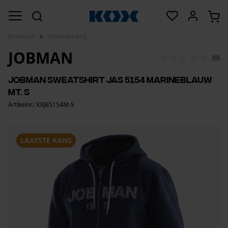
Bosbouw
Bovenkleding
JOBMAN
(0)
Jobman sweatshirt jas 5154 marineblauw
mt. S
Artikelnr.: XXJB5154M-S
LAATSTE KANS