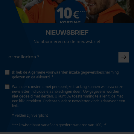
Branche
Outdoor, Tuin- en landschapsarchitectuur, Handwerk
Loop54 Personalization
Gepersonaliseerde homepage
Nieuwsbrief
Geslacht
Opgeslagen winkelwagen
Heren
Nu abonneren op de nieuwsbrief
Persoonlijke begroeting
Geo-IP en gebruikersdetectie
Seizoen
YouTube-video's
Product geschikt voor het hele jaar
Ik heb de
Algemene voorwaarden inzake gegevensbescherming
Google Maps
gelezen en ga akkoord. *
Wanneer u instemt met persoonlijke tracking kunnen we u via onze
Leveringsomvang
newsletter individuele aanbiedingen doen. Uw gegevens worden
1 x sweatshirt jas
niet gedeeld met derden. U kunt uw toestemming te allen tijde met
Marketing Cookies
een klik intrekken. Onderaan iedere newsletter vindt u daarvoor een
link.
* velden zijn verplicht
Motief
JOBMAN 1975
*** Inwisselbaar vanaf een goederenwaarde van 100,- €
Google Global Site Tag