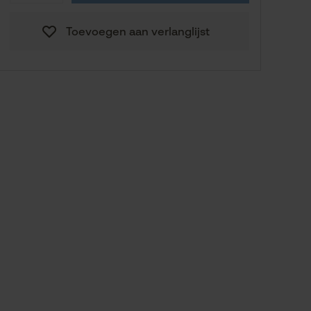
129,91 €
M
Toevoegen aan verlanglijst
129,91 €
L
129,91 €
XL
129,91 €
XXL
Naar de maathulp