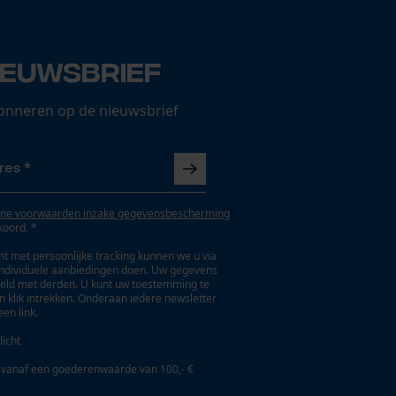
ieuwsbrief
onneren op de nieuwsbrief
ne voorwaarden inzake gegevensbescherming
koord. *
t met persoonlijke tracking kunnen we u via
individuele aanbiedingen doen. Uw gegevens
eld met derden. U kunt uw toestemming te
en klik intrekken. Onderaan iedere newsletter
een link.
licht
 vanaf een goederenwaarde van 100,- €