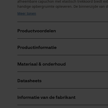
afneembare capuchon met elastisch trekkoord biedt extra 
handige opbergruimte opleveren. De binnenzijde van de
Meer tonen
Productvoordelen
Softshelljack voor veelzijdig gebruik in bos en tuin
Productinformatie
Versteviging aan mouwen en borstzak voor meer ste
Speciale vogeloogsteek aan de binnenzijde voor ui
Materiaal & onderhoud
Productdetails
Mouwtype
Datasheets
Lange mouwen
Materiaal
Productveiligheidsblad (PDF)
Materiaaltype
Informatie van de fabrikant
Polyestermix
Leeftijdsgroep
volwassen