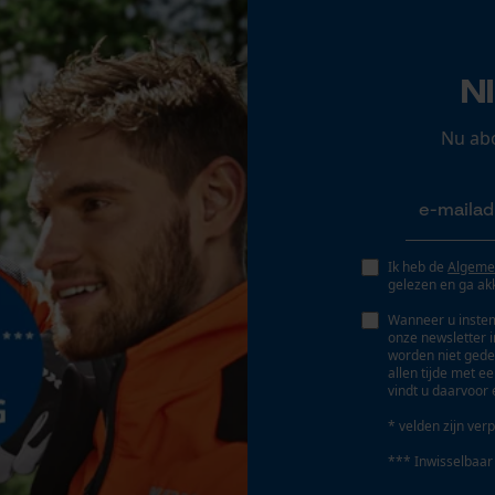
Opgeslagen winkelwagen
Persoonlijke begroeting
N
Geo-IP en gebruikersdetectie
YouTube-video's
Nu ab
Google Maps
Eigenschap
verwarmend, waterafstotend, windbestendig,
ademend
Marketing Cookies
Ik heb de
Algeme
gelezen en ga ak
Fasewisselaar
Nee
Wanneer u instem
onze newsletter 
worden niet gede
Google Global Site Tag
allen tijde met e
vindt u daarvoor 
Microsoft Advertising Universal Event
Gereedschapsloze kettingspanning
Tracking
Nee
* velden zijn verp
Survicate
*** Inwisselbaar