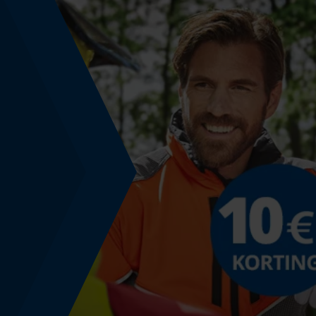
Bovenlengte
Normaal
Technische specificaties
Automatische kettingsmering
Nee
Versnipperfunctie
Nee
Schuine snede
Nee