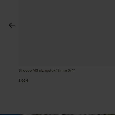
Optiek/patroon
Tweekleurig
Zaktstype
Jaszakken, Ritszakken, Borstzak, Napoleonzak,
Vakken opzij, Zakken voor, Frontzakken
Waterbestendigheid
Waterafstotend
Sirocco MS slangstuk 19 mm 3/4"
Weersomstandigheden
3,99 €
Koud en ijskoud, Winderig
Grootte & afmetingen