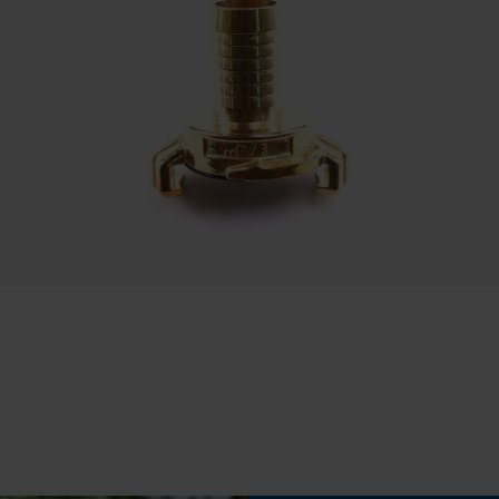
Pasvorm
Relaxed Fit
Statistische Cookies
Draagcomfort
Comfortabel, Zacht
Econda Analytics
Mouseflow Web Analytics Tool
Waterkolom
Fact-Finder Tracking
3000 mm
Prestatie en functionele Cookies
Loop54 Personalization
Gepersonaliseerde homepage