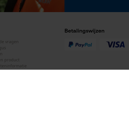
Betalingswijzen
lde vragen
Accu/batterij inbegrepen
gus
Oplaadbare batterij/batterijen niet inbegrepen in
en
de levering
n product
teninformatie
mulier
Oregon Tool Europe SA/NV
ulier
KOX – Partners voor de Bosbouw 
f
Adres hoofdkantoor:
Rue Emile Francqui 11
herroepen
1435 Mont-Saint-Guibert