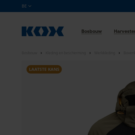
BE
Bosbouw
Harveste
Bosbouw
Kleding en bescherming
Werkkleding
Bovenk
LAATSTE KANS