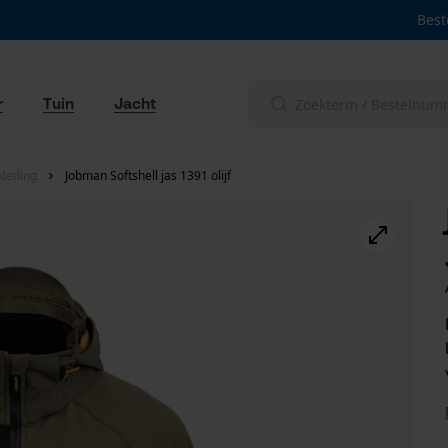
Best
r
Tuin
Jacht
leding
Jobman Softshell jas 1391 olijf