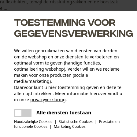
flexibiliteit, terwijl de ritssluitingzakken en de borstzak
 ...
Toestemming voor
gegevensverwerking
We willen gebruikmaken van diensten van derden
om de webshop en onze diensten te verbeteren en
vigheid en een langere levensduur
optimaal vorm te geven (handige functies,
optimalisering webshop). Verder willen we reclame
tstekend vochttransport en draagcomfort
maken voor onze producten (sociale
media/marketing).
Daarvoor kunt u hier toestemming geven en deze te
allen tijd intrekken. Meer informatie hierover vindt u
Activiteitstype
in onze
privacyverklaring
.
vissen, werken, wandelen, kamperen, jagen
delen
Er is een fout opgetreden. Gelieve het
Alle diensten toestaan
opnieuw te proberen.
mail
Materiaaltype binnenvoering
Noodzakelijke Cookies
|
Statistische Cookies
|
Prestatie en
Polyester voering
Aantal delen
functionele Cookies
|
Marketing Cookies
1 st.