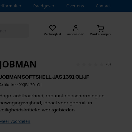
elformulier
Raadgever
Over ons
Contact
Verlanglijst
aanmelden
Winkelwagen
JOBMAN
(0)
Jobman Softshell jas 1391 olijf
Artikelnr.: XXJB1391OL
Hoge zichtbaarheid, robuuste bescherming en
bewegingsvrijheid, ideaal voor gebruik in
veiligheidskritieke werkgebieden
Meer voordelen