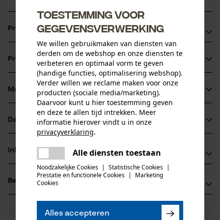
Toestemming voor
gegevensverwerking
Productvoordelen
We willen gebruikmaken van diensten van
Waterafstotend en licht softshell materiaal
derden om de webshop en onze diensten te
Productinformatie
verbeteren en optimaal vorm te geven
Borstzak met ID-vakje
(handige functies, optimalisering webshop).
Ruime voorzakken met ritssluiting
Verder willen we reclame maken voor onze
Materiaal & onderhoud
producten (sociale media/marketing).
Productdetails
Daarvoor kunt u hier toestemming geven
en deze te allen tijd intrekken. Meer
Mouwtype
Datasheets
informatie hierover vindt u in onze
Materiaal
Mouwloos
privacyverklaring
.
Productveiligheidsblad (PDF)
delen
Materiaaltype
Informatie van de fabrikant
Alle diensten toestaan
Er is een fout opgetreden. Gelieve
Polyestermix
delen
Activiteitstype
het opnieuw te proberen.
Noodzakelijke Cookies
|
Statistische Cookies
|
Jobman Texet AB
vissen, werken, wandelen, kamperen, jagen
Prestatie en functionele Cookies
|
Marketing
mail
Beoordelingen
(0)
Cookies
BOX 42
Hoofdmateriaal
74521 Enköping, Zweden
mix van synthetische materialen
E-mail: -
Leeftijdsgroep
Alles accepteren
0
Nog vragen?
(0)
volwassen
Website: www.jobman.se
Product aanbevelen