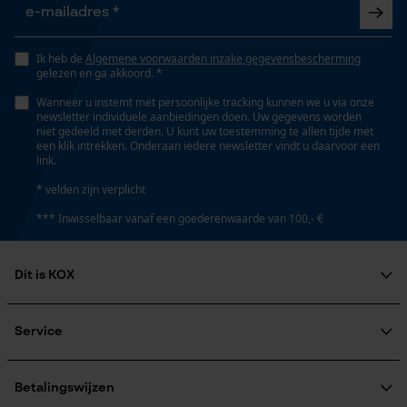
Opgeslagen winkelwagen
Optiek/patroon
Persoonlijke begroeting
Unikleur
Ik heb de
Algemene voorwaarden inzake gegevensbescherming
gelezen en ga akkoord. *
Geo-IP en gebruikersdetectie
Wanneer u instemt met persoonlijke tracking kunnen we u via onze
YouTube-video's
Pasvorm
newsletter individuele aanbiedingen doen. Uw gegevens worden
niet gedeeld met derden. U kunt uw toestemming te allen tijde met
Active Fit
Google Maps
een klik intrekken. Onderaan iedere newsletter vindt u daarvoor een
link.
* velden zijn verplicht
Zaktstype
Marketing Cookies
*** Inwisselbaar vanaf een goederenwaarde van 100,- €
Jaszakken, Klepzakje, Ritszakken, Borstzak,
Napoleonzak, Vakken opzij, Frontzakken, Zakken voor
Dit is KOX
Google Global Site Tag
Draagcomfort
Over ons
Microsoft Advertising Universal
Comfortabel, Zacht, Behaaglijk, Casual
Maatschappelijke betrokkenheid
Service
Event Tracking
raadgever
Survicate
Veel gestelde vragen
KOX Harvester
KOX catalogus
Aanmelding nieuwsbrief
Betalingswijzen
Waterbestendigheid