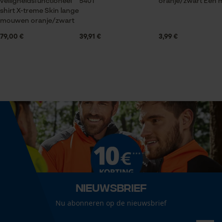
veiligheidsfunctioneel
5401
oranje/zwart Eén 
Elastische boorden
shirt X-treme Skin lange
Statistische Cookies
mouwen oranje/zwart
79,00 €
39,91 €
3,99 €
Halsuitsnede
Staande kraag
Econda Analytics
Branche
Mouseflow Web Analytics Tool
Logistiek en transportsector, Outdoor, Handwerk,
Fact-Finder Tracking
Landbouw
Geslacht
Prestatie en functionele
Uniseks
Cookies
Nieuwsbrief
Seizoen
Loop54 Personalization
Nu abonneren op de nieuwsbrief
Product geschikt voor het hele jaar
Gepersonaliseerde homepage