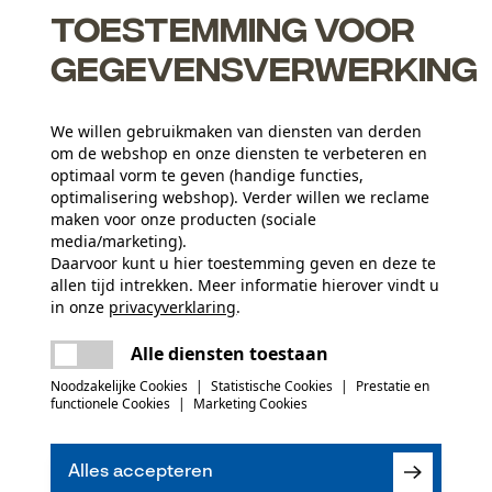
Toestemming voor
gegevensverwerking
We willen gebruikmaken van diensten van derden
om de webshop en onze diensten te verbeteren en
optimaal vorm te geven (handige functies,
optimalisering webshop). Verder willen we reclame
maken voor onze producten (sociale
media/marketing).
Activiteitstype
Daarvoor kunt u hier toestemming geven en deze te
vissen, werken, wandelen, kamperen, jagen
allen tijd intrekken. Meer informatie hierover vindt u
in onze
privacyverklaring
.
Hoofdmateriaal
delen
Er is een fout opgetreden. Gelieve het
weefstofmix
Alle diensten toestaan
Aantal delen
opnieuw te proberen.
mail
1 st.
Noodzakelijke Cookies
|
Statistische Cookies
|
Prestatie en
functionele Cookies
|
Marketing Cookies
(0)
Materiaal samenstelling
65% polyester, 35% katoen, 250 g/m²
Mouwafwerking
Alles accepteren
Normale boord