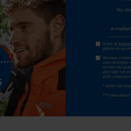
Persoonlijke begroeting
Nu ab
Gereedschapsloze kettingspanning
Geo-IP en gebruikersdetectie
Nee
YouTube-video's
Google Maps
Ik heb de
Algeme
gelezen en ga ak
Marketing Cookies
Wanneer u instem
onze newsletter 
worden niet gede
allen tijde met e
vindt u daarvoor 
Accu/batterij inbegrepen
Google Global Site Tag
Oplaadbare batterij/batterijen niet inbegrepen in
* velden zijn verp
Microsoft Advertising Universal Event
de levering
Tracking
*** Inwisselbaar
Survicate