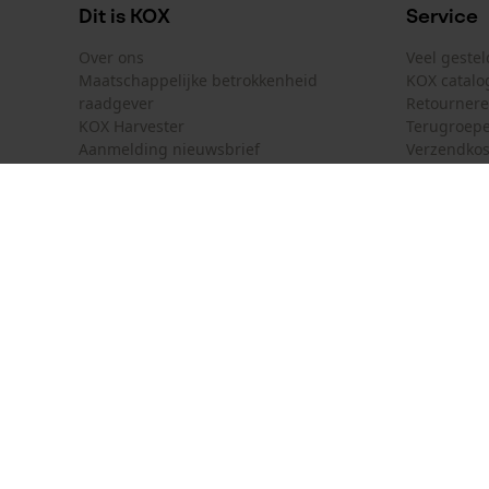
Dit is KOX
Service
Toepassingsdoel
Over ons
Veel geste
Maatschappelijke betrokkenheid
KOX catalo
Aanleiding
raadgever
Retourner
Casualwear, Workwear
KOX Harvester
Terugroepe
Aanmelding nieuwsbrief
Verzendkos
Model & collectie
KOX internationaal
Contact
Modelnaam
Deutschland
France
Contactfor
5564
Österreich
Schweiz
Bestelform
Suisse
Belgique
Nieuwsbrie
Nederland
Contract 