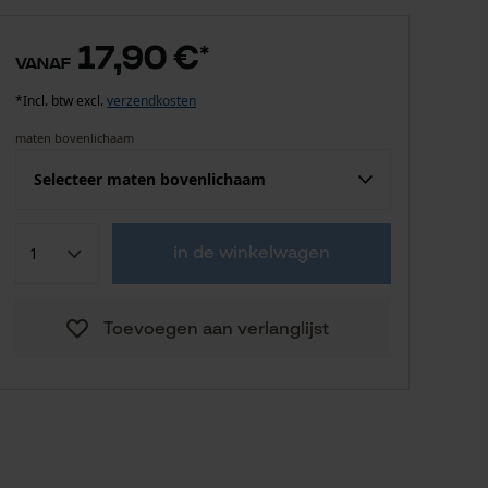
17,90 €
*
vanaf
*Incl. btw excl.
verzendkosten
maten bovenlichaam
Selecteer maten bovenlichaam
Confektie (EU)
Fabrikantsmaat
in de winkelwagen
17,90 €
S
Toevoegen aan verlanglijst
17,90 €
M
17,90 €
L
17,90 €
XL