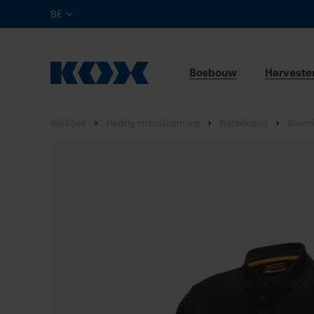
BE
Bosbouw
Harveste
Bosbouw
Kleding en bescherming
Werkkleding
Bovenk