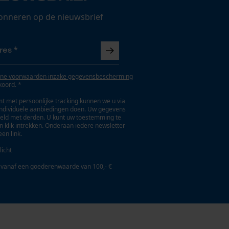
onneren op de nieuwsbrief
ne voorwaarden inzake gegevensbescherming
koord. *
t met persoonlijke tracking kunnen we u via
individuele aanbiedingen doen. Uw gegevens
eld met derden. U kunt uw toestemming te
en klik intrekken. Onderaan iedere newsletter
een link.
licht
 vanaf een goederenwaarde van 100,- €