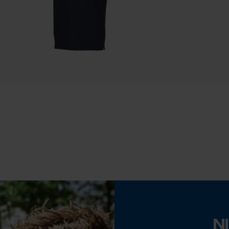
Statistische Cookies
Econda Analytics
Mouseflow Web Analytics Tool
Fact-Finder Tracking
Prestatie en functionele Cookies
Eigenschap
hoogwaardig, stijlvol, comfortabel, lange
levensduur
Loop54 Personalization
Fasewisselaar
Gepersonaliseerde homepage
Nee
Opgeslagen winkelwagen
N