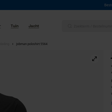
Best
r
Tuin
Jacht
leding
Jobman poloshirt 5564