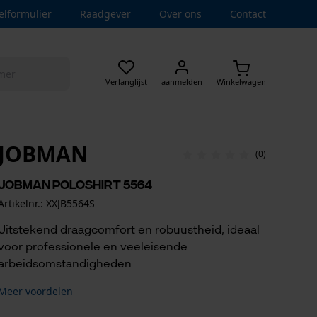
elformulier
Raadgever
Over ons
Contact
Verlanglijst
aanmelden
Winkelwagen
JOBMAN
(0)
Jobman poloshirt 5564
Artikelnr.: XXJB5564S
Uitstekend draagcomfort en robuustheid, ideaal
voor professionele en veeleisende
arbeidsomstandigheden
Meer voordelen