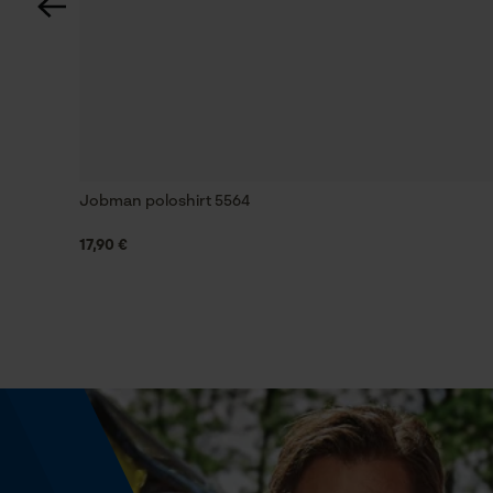
Warmer en mild, Warm en droog
Grootte & afmetingen
Bovenlengte
Normaal
Jobman poloshirt 5564
17,90 €
Technische specificaties
Automatische kettingsmering
Nee
Versnipperfunctie
Nee