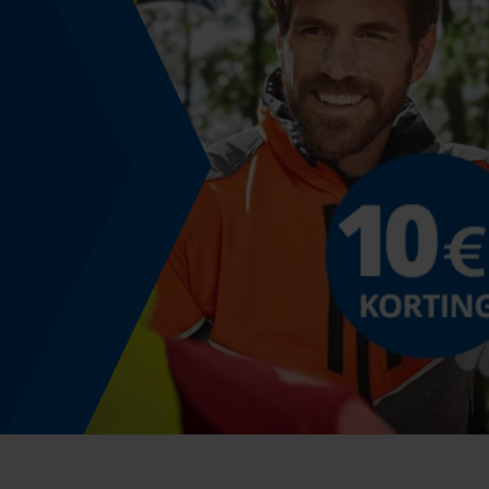
Schuine snede
Nee
Gereedschapsloze kettingwissel
Nee
Energie & vermogen
Accucapaciteitsaanduiding
Nee
Powerbankfunctie
Nee