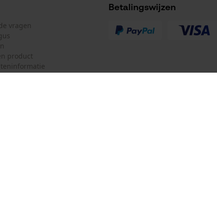
Betalingswijzen
lde vragen
gus
en
n product
teninformatie
mulier
Oregon Tool Europe SA/NV
ulier
KOX – Partners voor de Bosbouw 
f
Adres hoofdkantoor:
Rue Emile Francqui 11
herroepen
1435 Mont-Saint-Guibert
Geen winkel!
Retouradres:
Beim Erlenwäldchen 14/2