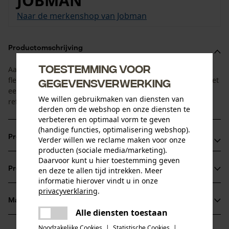
JOBMAN
Naar de merkenshop van Jobman
Productomschrijving
Toestemming voor
Aangenaam lichte hoodie van zacht polyester met
fleecevoering. Universeel te dragen, in sober zwart maar met
gegevensverwerking
een verhoogde zichtbaarheid dankzij fluorescerende en
We willen gebruikmaken van diensten van
reflecterende elementen.
derden om de webshop en onze diensten te
verbeteren en optimaal vorm te geven
(handige functies, optimalisering webshop).
Productvoordelen
Verder willen we reclame maken voor onze
producten (sociale media/marketing).
Daarvoor kunt u hier toestemming geven
Zachte binnenvoering van fleece
Productinformatie
en deze te allen tijd intrekken. Meer
Ritssluiting en naden in fluorescerende kleur
informatie hierover vindt u in onze
Reflecterende strepen op de schouders
privacyverklaring
.
Materiaal & onderhoud
delen
Productdetails
Alle diensten toestaan
Er is een fout opgetreden. Gelieve
delen
het opnieuw te proberen.
Noodzakelijke Cookies
|
Statistische Cookies
|
Mouwtype