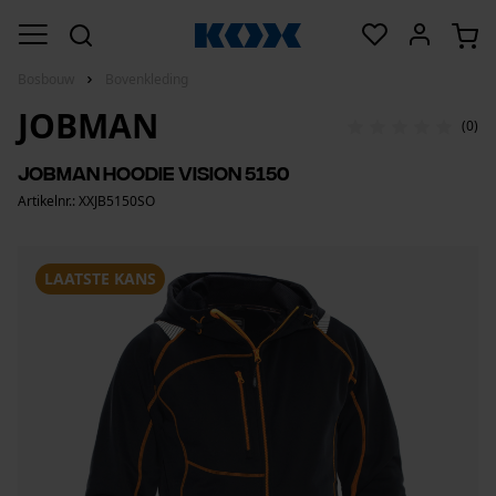
Bosbouw
Bovenkleding
JOBMAN
(0)
Jobman hoodie Vision 5150
Artikelnr.: XXJB5150SO
LAATSTE KANS