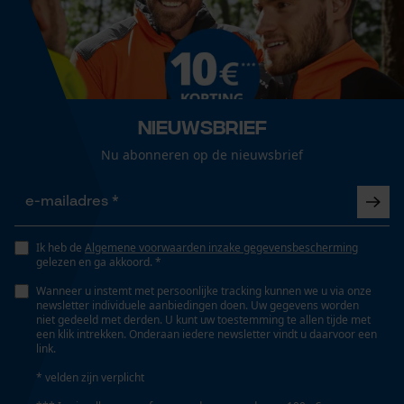
Geslacht
Loop54 Personalization
Uniseks
Gepersonaliseerde homepage
Opgeslagen winkelwagen
Nieuwsbrief
Seizoen
Persoonlijke begroeting
Nu abonneren op de nieuwsbrief
Product geschikt voor het hele jaar
Geo-IP en gebruikersdetectie
YouTube-video's
Optiek/patroon
Google Maps
Tweekleurig, Reflecterend
Ik heb de
Algemene voorwaarden inzake gegevensbescherming
gelezen en ga akkoord. *
Wanneer u instemt met persoonlijke tracking kunnen we u via onze
Marketing Cookies
Pasvorm
newsletter individuele aanbiedingen doen. Uw gegevens worden
niet gedeeld met derden. U kunt uw toestemming te allen tijde met
Relaxed Fit
een klik intrekken. Onderaan iedere newsletter vindt u daarvoor een
link.
* velden zijn verplicht
Zichtbaarheid
Google Global Site Tag