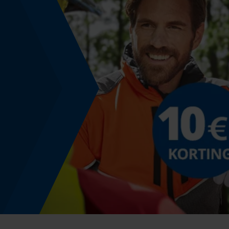
Versnipperfunctie
Nee
Schuine snede
Nee
Gereedschapsloze kettingwissel
Nee
Energie & vermogen
Accucapaciteitsaanduiding
Nee