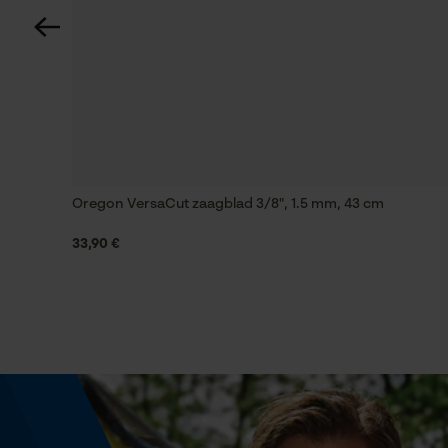
Zaktstype
Jaszakken, Ritszakken, Vakken opzij, Zakken voo
Waterbestendigheid
Niet waterbestendig
Oregon VersaCut zaagblad 3/8", 1.5 mm, 43 cm
Grootte & afmetingen
33,90 €
Bovenlengte
Normaal
Technische specificaties
Automatische kettingsmering
Nee