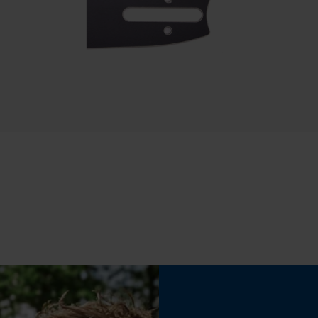
Draagcomfort
Statistische Cookies
r
Comfortabel, Zacht, Behaaglijk, Casual
Weersomstandigheden
Econda Analytics
Bewolkt en koel, Rustig weer
Mouseflow Web Analytics Tool
Fact-Finder Tracking
Prestatie en functionele Cookies
Loop54 Personalization
Gepersonaliseerde homepage
Eigenschap
hoogwaardig, verwarmend, comfortabel
Opgeslagen winkelwagen