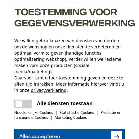
Toestemming voor
gegevensverwerking
We willen gebruikmaken van diensten van derden
om de webshop en onze diensten te verbeteren en
huiven tijdens de werkzaamheden
optimaal vorm te geven (handige functies,
optimalisering webshop). Verder willen we reclame
maken voor onze producten (sociale
media/marketing).
Activiteitstype
Daarvoor kunt u hier toestemming geven en deze te
allen tijd intrekken. Meer informatie hierover vindt u
vissen, werken, wandelen, kamperen, jagen
in onze
privacyverklaring
.
delen
Er is een fout opgetreden. Gelieve het
Hoofdmateriaal
Alle diensten toestaan
opnieuw te proberen.
kunststof
Aantal delen
mail
Noodzakelijke Cookies
|
Statistische Cookies
|
Prestatie en
1 st.
functionele Cookies
|
Marketing Cookies
(0)
Aantal voorvakken
Alles accepteren