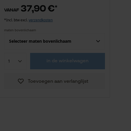
37,90 €
*
vanaf
*Incl. btw excl.
verzendkosten
maten bovenlichaam
Selecteer maten bovenlichaam
Confektie (EU)
Fabrikantsmaat
in de winkelwagen
37,90 €
S
Toevoegen aan verlanglijst
37,90 €
M
37,90 €
L
37,90 €
XL
37,90 €
XXL