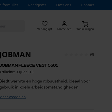
elformulier
Raadgever
Over ons
Contact
Verlanglijst
aanmelden
Winkelwagen
JOBMAN
(0)
Jobman Fleece Vest 5501
Artikelnr.: XXJB5501S
Biedt warmte en hoge robuustheid, ideaal voor
gebruik in koele arbeidsomstandigheden
Meer voordelen