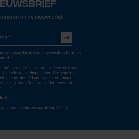
ieuwsbrief
onneren op de nieuwsbrief
ne voorwaarden inzake gegevensbescherming
koord. *
t met persoonlijke tracking kunnen we u via
individuele aanbiedingen doen. Uw gegevens
eld met derden. U kunt uw toestemming te
en klik intrekken. Onderaan iedere newsletter
een link.
licht
 vanaf een goederenwaarde van 100,- €