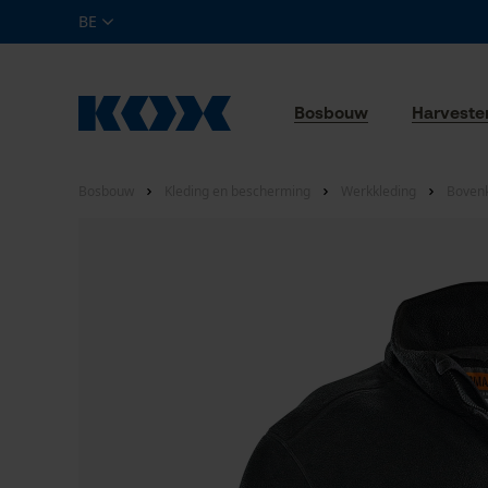
BE
Bosbouw
Harveste
Bosbouw
Kleding en bescherming
Werkkleding
Bovenk