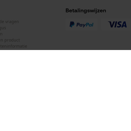
Betalingswijzen
lde vragen
gus
en
n product
teninformatie
mulier
Oregon Tool Europe SA/NV
ulier
KOX – Partners voor de Bosbouw 
f
Adres hoofdkantoor:
Rue Emile Francqui 11
herroepen
1435 Mont-Saint-Guibert
Geen winkel!
Retouradres: