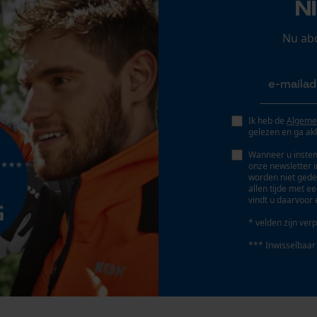
N
Persoonlijke begroeting
Geo-IP en gebruikersdetectie
Nu ab
Fasewisselaar
Nee
YouTube-video's
Google Maps
Gereedschapsloze kettingspanning
Nee
Ik heb de
Algeme
gelezen en ga ak
Marketing Cookies
Wanneer u instem
onze newsletter 
worden niet gede
allen tijde met e
vindt u daarvoor 
Google Global Site Tag
* velden zijn verp
Microsoft Advertising Universal Event
Tracking
*** Inwisselbaar
Survicate
Accu/batterij inbegrepen
Oplaadbare batterij/batterijen niet inbegrepen in
de levering