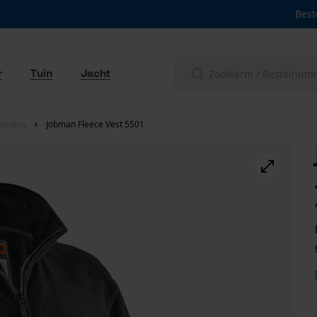
Best
r
Tuin
Jacht
leding
Jobman Fleece Vest 5501