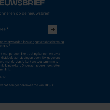
ieuwsbrief
onneren op de nieuwsbrief
ne voorwaarden inzake gegevensbescherming
koord. *
t met persoonlijke tracking kunnen we u via
individuele aanbiedingen doen. Uw gegevens
eld met derden. U kunt uw toestemming te
en klik intrekken. Onderaan iedere newsletter
een link.
licht
 vanaf een goederenwaarde van 100,- €