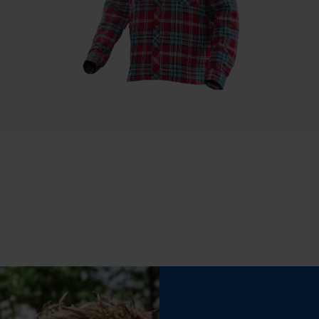
Draagcomfort
Statistische Cookies
Comfortabel
Weersomstandigheden
Econda Analytics
Bewolkt en koel, Koud en ijskoud
Mouseflow Web Analytics Tool
Fact-Finder Tracking
Prestatie en functionele Cookies
Loop54 Personalization
Gepersonaliseerde homepage
Eigenschap
kan gecombineerd worden, zacht, verwarmend,
Opgeslagen winkelwagen