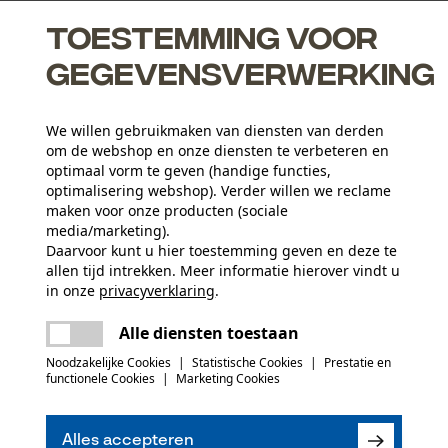
Toestemming voor
gegevensverwerking
We willen gebruikmaken van diensten van derden
en, waardoor het niet vervaagt en langer meegaat
om de webshop en onze diensten te verbeteren en
optimaal vorm te geven (handige functies,
optimalisering webshop). Verder willen we reclame
maken voor onze producten (sociale
media/marketing).
Activiteitstype
Daarvoor kunt u hier toestemming geven en deze te
allen tijd intrekken. Meer informatie hierover vindt u
vissen, werken, wandelen, kamperen, jagen
in onze
privacyverklaring
.
delen
Er is een fout opgetreden. Gelieve het
Materiaaltype binnenvoering
Alle diensten toestaan
opnieuw te proberen.
Quilt voering
Aantal delen
mail
Noodzakelijke Cookies
|
Statistische Cookies
|
Prestatie en
1 st.
functionele Cookies
|
Marketing Cookies
(0)
Hoofdmateriaal voering
Natuurvezels
Aantal voorvakken
Alles accepteren