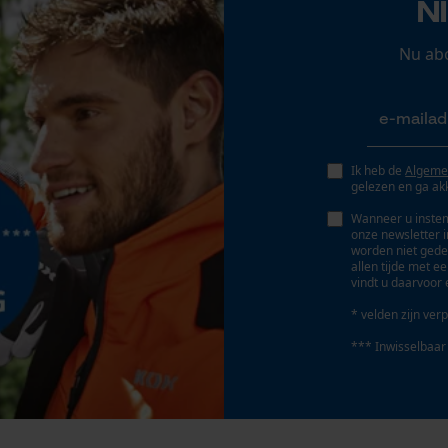
N
gevoed, modern, comfortabel, lange levensduur
Persoonlijke begroeting
Geo-IP en gebruikersdetectie
Nu ab
Fasewisselaar
YouTube-video's
Nee
Google Maps
Ik heb de
Algeme
Gereedschapsloze kettingspanning
gelezen en ga ak
Marketing Cookies
Nee
Wanneer u instem
onze newsletter 
worden niet gede
allen tijde met e
vindt u daarvoor 
Google Global Site Tag
* velden zijn verp
Microsoft Advertising Universal Event
Tracking
*** Inwisselbaar
Survicate
Accu/batterij inbegrepen
Oplaadbare batterij/batterijen niet inbegrepen in