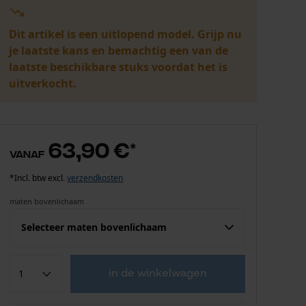
Dit artikel is een uitlopend model. Grijp nu
je laatste kans en bemachtig een van de
laatste beschikbare stuks voordat het is
uitverkocht.
63,90 €
*
vanaf
*Incl. btw excl.
verzendkosten
maten bovenlichaam
Selecteer maten bovenlichaam
Confektie (EU)
Fabrikantsmaat
in de winkelwagen
63,90 €
S