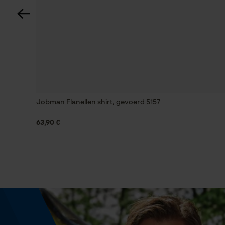
Zaktstype
Klepzakje, Borstzak, Frontzakken, Zakken voor
Waterbestendigheid
Niet waterbestendig
Jobman Flanellen shirt, gevoerd 5157
Grootte & afmetingen
63,90 €
Bovenlengte
Normaal
Technische specificaties
Automatische kettingsmering
Nee