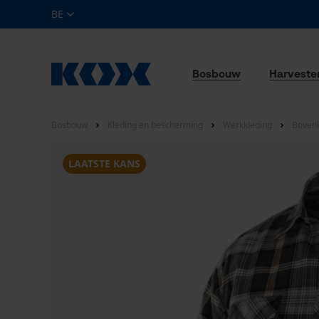
BE
Bosbouw
Harveste
Bosbouw
Kleding en bescherming
Werkkleding
Bovenk
LAATSTE KANS