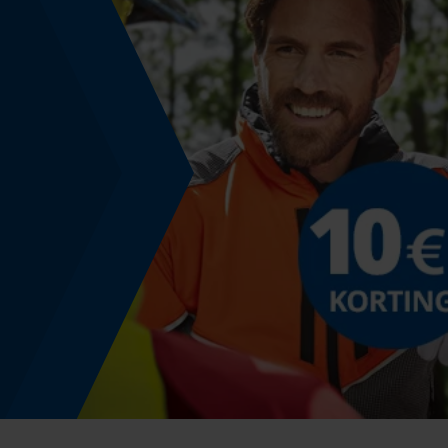
Versnipperfunctie
Nee
Schuine snede
Nee
Gereedschapsloze kettingwissel
Nee
Energie & vermogen
Accucapaciteitsaanduiding
Nee