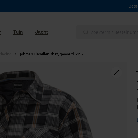
Best
r
Tuin
Jacht
leding
Jobman Flanellen shirt, gevoerd 5157