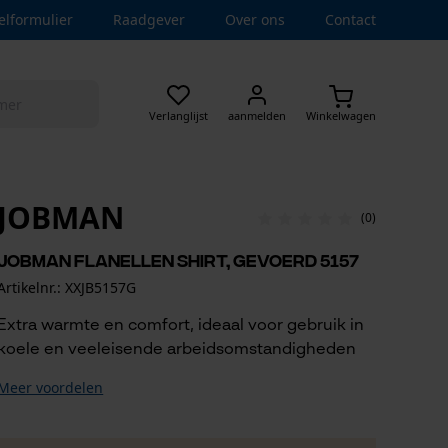
elformulier
Raadgever
Over ons
Contact
Verlanglijst
aanmelden
Winkelwagen
JOBMAN
(0)
Jobman Flanellen shirt, gevoerd 5157
Artikelnr.: XXJB5157G
Extra warmte en comfort, ideaal voor gebruik in
koele en veeleisende arbeidsomstandigheden
Meer voordelen