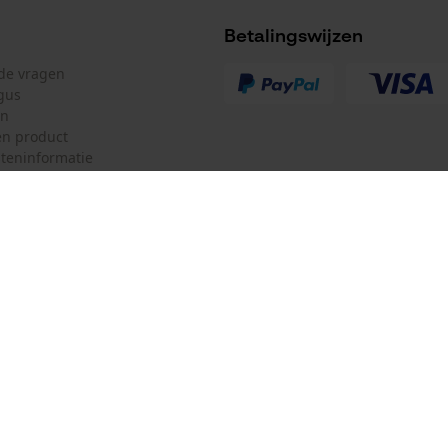
de levering
Betalingswijzen
lde vragen
gus
en
n product
teninformatie
r
mulier
Oregon Tool Europe SA/NV
ulier
KOX – Partners voor de Bosbouw 
f
Adres hoofdkantoor:
Rue Emile Francqui 11
herroepen
1435 Mont-Saint-Guibert
Geen winkel!
Retouradres: