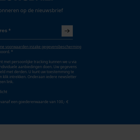
onneren op de nieuwsbrief
ne voorwaarden inzake gegevensbescherming
koord. *
t met persoonlijke tracking kunnen we u via
individuele aanbiedingen doen. Uw gegevens
eld met derden. U kunt uw toestemming te
en klik intrekken. Onderaan iedere newsletter
een link.
licht
 vanaf een goederenwaarde van 100,- €