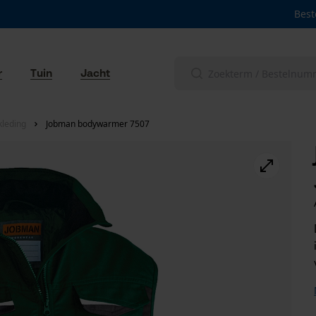
Best
r
Tuin
Jacht
leding
Jobman bodywarmer 7507