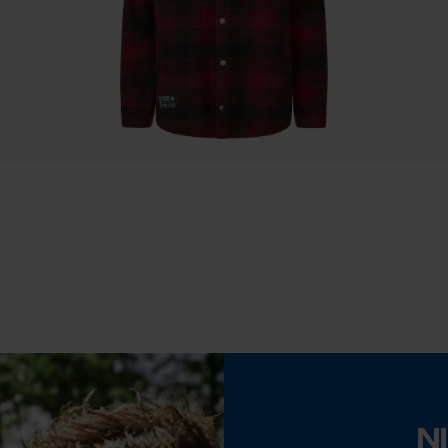
Statistische Cookies
Draagcomfort
Comfortabel
Econda Analytics
Weersomstandigheden
Mouseflow Web Analytics Tool
Rustig weer
Fact-Finder Tracking
Prestatie en functionele Cookies
Loop54 Personalization
Gepersonaliseerde homepage
Opgeslagen winkelwagen
N
Eigenschap