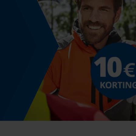
Nee
Versnipperfunctie
Nee
Schuine snede
Nee
Gereedschapsloze kettingwissel
Nee
Energie & vermogen