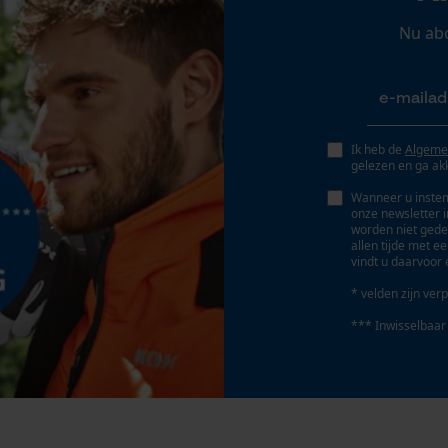
Persoonlijke begroeting
kan gecombineerd worden, modern,
Nu ab
veerkrachtig, makkelijk in onderhoud,
Geo-IP en gebruikersdetectie
reflecterend, lange levensduur
YouTube-video's
Google Maps
Fasewisselaar
Ik heb de
Algeme
Nee
gelezen en ga ak
Marketing Cookies
Wanneer u instem
onze newsletter 
Gereedschapsloze kettingspanning
worden niet gede
Nee
allen tijde met e
vindt u daarvoor 
Google Global Site Tag
* velden zijn verp
Microsoft Advertising Universal Event
Tracking
*** Inwisselbaar
Survicate