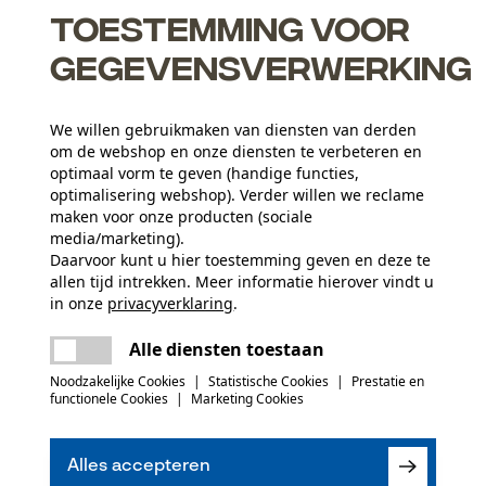
Toestemming voor
gegevensverwerking
We willen gebruikmaken van diensten van derden
inatie
om de webshop en onze diensten te verbeteren en
optimaal vorm te geven (handige functies,
optimalisering webshop). Verder willen we reclame
maken voor onze producten (sociale
media/marketing).
Activiteitstype
Daarvoor kunt u hier toestemming geven en deze te
vissen, werken, wandelen, kamperen
allen tijd intrekken. Meer informatie hierover vindt u
in onze
privacyverklaring
.
Hoofdmateriaal
delen
Er is een fout opgetreden. Gelieve het
weefstofmix
Alle diensten toestaan
Aantal delen
opnieuw te proberen.
mail
1 st.
Noodzakelijke Cookies
|
Statistische Cookies
|
Prestatie en
functionele Cookies
|
Marketing Cookies
(0)
Aantal voorvakken
Alles accepteren
4 st.