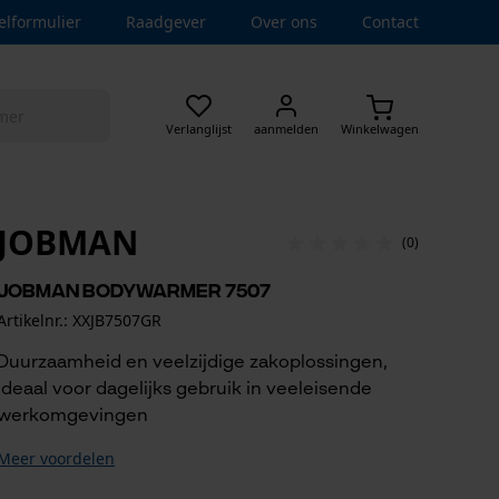
elformulier
Raadgever
Over ons
Contact
Verlanglijst
aanmelden
Winkelwagen
JOBMAN
(0)
Jobman bodywarmer 7507
Artikelnr.: XXJB7507GR
Duurzaamheid en veelzijdige zakoplossingen,
ideaal voor dagelijks gebruik in veeleisende
werkomgevingen
Meer voordelen