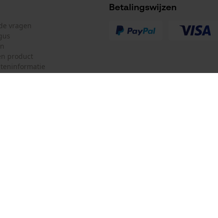
Accu/batterij inbegrepen
Betalingswijzen
Oplaadbare batterij/batterijen niet inbegrepen in
lde vragen
de levering
gus
en
n product
teninformatie
mulier
Oregon Tool Europe SA/NV
ulier
KOX – Partners voor de Bosbouw 
f
Adres hoofdkantoor:
Rue Emile Francqui 11
herroepen
1435 Mont-Saint-Guibert
Geen winkel!
Retouradres:
Beim Erlenwäldchen 14/2