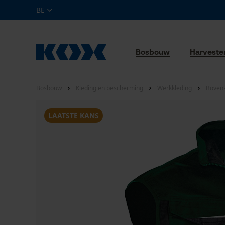
BE
Bosbouw
Harveste
Bosbouw
Kleding en bescherming
Werkkleding
Bovenk
LAATSTE KANS