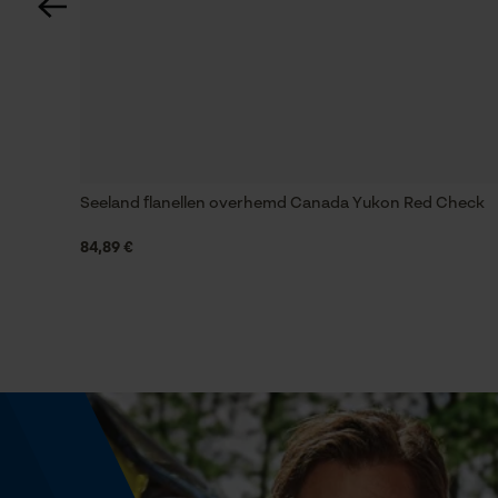
Zaktstype
Jaszakken, Klepzakje, Ritszakken, Borstzak,
Vakken opzij, Frontzakken, Zakken voor
Waterbestendigheid
Niet waterbestendig
Seeland flanellen overhemd Canada Yukon Red Check
84,89 €
Grootte & afmetingen
Bovenlengte
Achter langer dan voor
Technische specificaties
Automatische kettingsmering