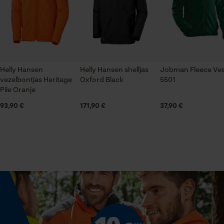
gegevensverwerking opslaan
ons op te nemen per telefoon op 078 15 82 22 of per
Productonderhoud
Econda Tag Manager
e-mail op info-be@kox.eu.
Applicaties
Opgestikt logo
Niet bleken
Statistische Cookies
Helly Hansen
Helly Hansen shelljas
Jobman Fleece Ves
Mouwafwerking
vezelbontjas Heritage
Oxford Black
5501
Boord met duimgat
Niet heet strijken
Pile Oranje
93,90 €
171,90 €
37,90 €
Econda Analytics
Halsuitsnede
Niet chemisch reinigen
Staande kraag
Mouseflow Web Analytics Tool
Fact-Finder Tracking
Branche
Mag in de droger op lage temperatuur
Bouw- en bouwmaterialenindustrie, Bosbouw, Steden
Prestatie en functionele
en gemeenten, Tuin- en landschapsarchitectuur,
Cookies
Handwerk, Wijnbouw, Landbouw
Wassen op 40 °C (fijnwas) (op laag toerental