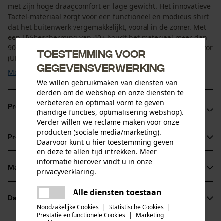
met zijn hoge draagcomfort en lage gewicht. Het innovatieve
Tactel-materiaal zorgt voor een functioneel en modieus shirt
dat het buitenwerk vergemakkelijkt, vooral in de zomer. Met
een UV-bescherming van 40+ houdt het materiaal meer dan
90% van de UV-straling tegen. De Ultraviolet Protection Factor
Toestemming voor
(UPF) voldoet aan EN ...
gegevensverwerking
Meer tonen
We willen gebruikmaken van diensten van
derden om de webshop en onze diensten te
verbeteren en optimaal vorm te geven
Productvoordelen
(handige functies, optimalisering webshop).
Verder willen we reclame maken voor onze
T-shirt met UPF 40+ volgens EN 13758-1:2002+A1:2006
producten (sociale media/marketing).
Productinformatie
Daarvoor kunt u hier toestemming geven
Duurzame productie met bluesign®-certificaat
en deze te allen tijd intrekken. Meer
Moderne snit en hoog draagcomfort
informatie hierover vindt u in onze
Materiaal & onderhoud
privacyverklaring
.
Productdetails
delen
Alle diensten toestaan
Er is een fout opgetreden. Gelieve
Mouwtype
Datasheets
delen
het opnieuw te proberen.
Materiaal
Korte mouwen
Noodzakelijke Cookies
|
Statistische Cookies
|
Prestatie en functionele Cookies
|
Marketing
Productveiligheidsblad (PDF)
mail