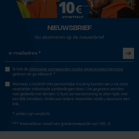
Seizoen
Loop54 Personalization
Product geschikt voor het hele jaar, Voorjaar/zomer
Gepersonaliseerde homepage
Nieuwsbrief
Opgeslagen winkelwagen
Nu abonneren op de nieuwsbrief
Zonneschermfactor
Persoonlijke begroeting
Zeer hoge bescherming - UPF 40+
Geo-IP en gebruikersdetectie
YouTube-video's
Optiek/patroon
Ik heb de
Algemene voorwaarden inzake gegevensbescherming
Google Maps
gelezen en ga akkoord. *
Unikleur
Wanneer u instemt met persoonlijke tracking kunnen we u via onze
newsletter individuele aanbiedingen doen. Uw gegevens worden
niet gedeeld met derden. U kunt uw toestemming te allen tijde met
Marketing Cookies
Pasvorm
een klik intrekken. Onderaan iedere newsletter vindt u daarvoor een
Straight Fit
link.
* velden zijn verplicht
*** Inwisselbaar vanaf een goederenwaarde van 100,- €
Zaktstype
Google Global Site Tag
Zonder zakken
Microsoft Advertising Universal