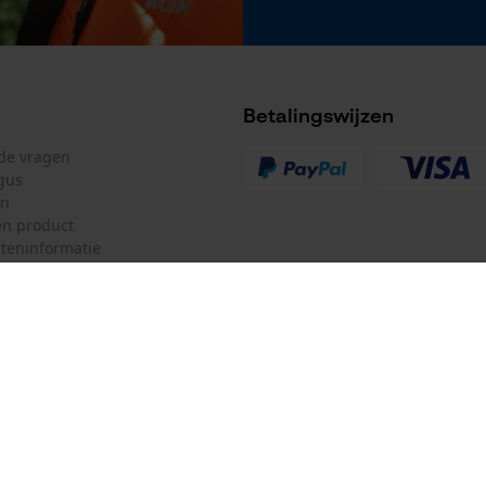
Gereedschapsloze kettingspanning
Nee
Betalingswijzen
lde vragen
gus
en
n product
teninformatie
Accu/batterij inbegrepen
Oplaadbare batterij/batterijen niet inbegrepen in
de levering
mulier
Oregon Tool Europe SA/NV
ulier
KOX – Partners voor de Bosbouw 
f
Adres hoofdkantoor:
Rue Emile Francqui 11
herroepen
1435 Mont-Saint-Guibert