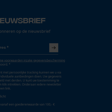
ieuwsbrief
onneren op de nieuwsbrief
ne voorwaarden inzake gegevensbescherming
koord. *
t met persoonlijke tracking kunnen we u via
individuele aanbiedingen doen. Uw gegevens
eld met derden. U kunt uw toestemming te
en klik intrekken. Onderaan iedere newsletter
een link.
licht
 vanaf een goederenwaarde van 100,- €