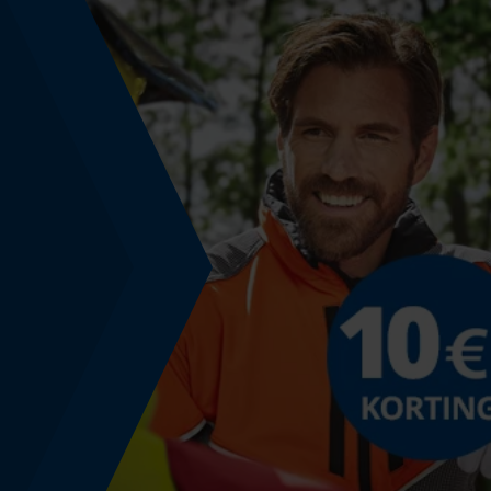
Grootte & afmetingen
Bovenlengte
Normaal
Technische specificaties
Automatische kettingsmering
Nee
Versnipperfunctie
Nee