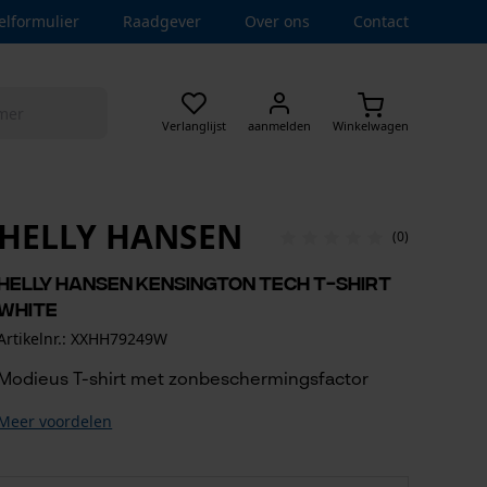
elformulier
Raadgever
Over ons
Contact
Verlanglijst
aanmelden
Winkelwagen
HELLY HANSEN
(0)
Helly Hansen Kensington Tech T-shirt
White
Artikelnr.: XXHH79249W
Modieus T-shirt met zonbeschermingsfactor
Meer voordelen