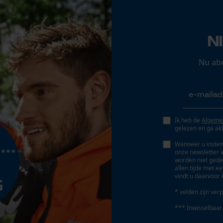
Opgeslagen winkelwagen
Persoonlijke begroeting
N
Geo-IP en gebruikersdetectie
YouTube-video's
Nu ab
Google Maps
Marketing Cookies
Ik heb de
Algeme
Eigenschap
gelezen en ga ak
hoogwaardig, zacht, robuust, eenvoudig, licht,
Wanneer u instem
comfortabel, aangenaam, uv-bescherming
onze newsletter 
worden niet gede
Google Global Site Tag
allen tijde met e
vindt u daarvoor 
Microsoft Advertising Universal Event
Fasewisselaar
Tracking
* velden zijn verp
Nee
Survicate
*** Inwisselbaar