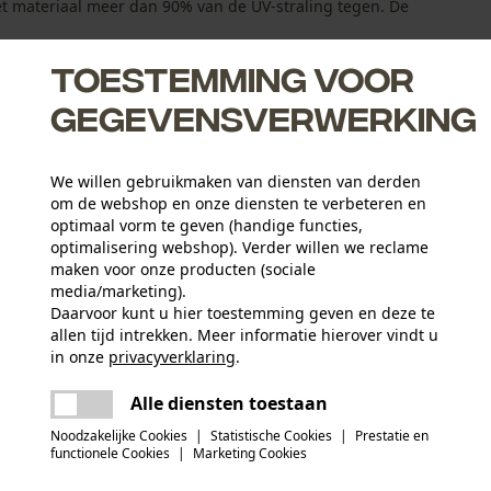
t materiaal meer dan 90% van de UV-straling tegen. De
Toestemming voor
gegevensverwerking
We willen gebruikmaken van diensten van derden
06
om de webshop en onze diensten te verbeteren en
optimaal vorm te geven (handige functies,
optimalisering webshop). Verder willen we reclame
maken voor onze producten (sociale
media/marketing).
Daarvoor kunt u hier toestemming geven en deze te
allen tijd intrekken. Meer informatie hierover vindt u
Activiteitstype
in onze
privacyverklaring
.
werken
delen
Er is een fout opgetreden. Gelieve het
Alle diensten toestaan
opnieuw te proberen.
mail
Materiaal samenstelling
Noodzakelijke Cookies
|
Statistische Cookies
|
Prestatie en
100% polyamide - 190 g/m²
Aantal delen
functionele Cookies
|
Marketing Cookies
1 st.