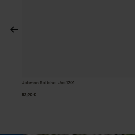
Zonneschermfactor
Zeer hoge bescherming - UPF 40+
Pasvorm
Straight Fit
Draagcomfort
Comfortabel
Jobman Softshell Jas 1201
52,90 €
Waterbestendigheid
Niet waterbestendig