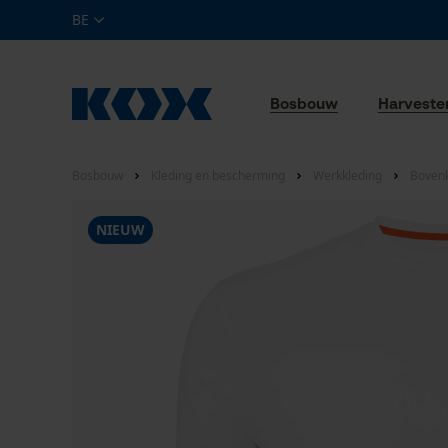
BE
Bosbouw
Harveste
Bosbouw
Kleding en bescherming
Werkkleding
Bovenk
NIEUW