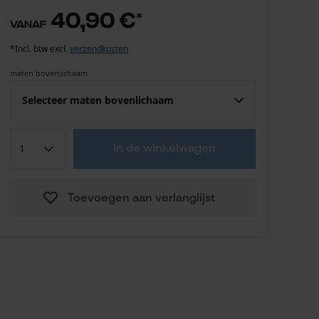
40,90 €
*
vanaf
*Incl. btw excl.
verzendkosten
maten bovenlichaam
Selecteer maten bovenlichaam
Confektie (EU)
Fabrikantsmaat
in de winkelwagen
40,90 €
S
Toevoegen aan verlanglijst
40,90 €
M
40,90 €
L
40,90 €
XXL
40,90 €
3XL