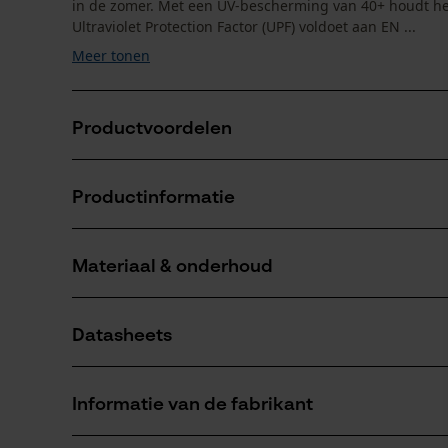
in de zomer. Met een UV-bescherming van 40+ houdt he
Ultraviolet Protection Factor (UPF) voldoet aan EN ...
Meer tonen
Productvoordelen
T-shirt met UPF 40+ volgens EN 13758-1:2002+A1:20
Productinformatie
Duurzame productie met bluesign®-certificaat
Moderne snit en hoog draagcomfort
Materiaal & onderhoud
Productdetails
Mouwtype
Datasheets
Korte mouwen
Materiaal
Productveiligheidsblad (PDF)
Materiaaltype
Informatie van de fabrikant
Polyamide
Leeftijdsgroep
volwassen