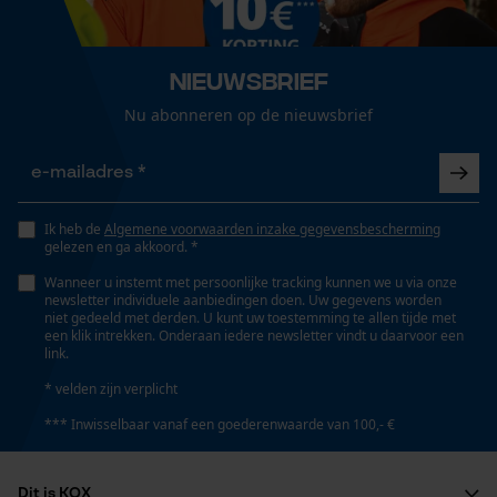
Geslacht
Gepersonaliseerde homepage
Uniseks
Opgeslagen winkelwagen
Nieuwsbrief
Persoonlijke begroeting
Nu abonneren op de nieuwsbrief
Hoofdsluiting
Geo-IP en gebruikersdetectie
Rolsluiting
YouTube-video's
Google Maps
Ik heb de
Algemene voorwaarden inzake gegevensbescherming
Seizoen
gelezen en ga akkoord. *
Product geschikt voor het hele jaar
Wanneer u instemt met persoonlijke tracking kunnen we u via onze
newsletter individuele aanbiedingen doen. Uw gegevens worden
Marketing Cookies
niet gedeeld met derden. U kunt uw toestemming te allen tijde met
Leveringsomvang
een klik intrekken. Onderaan iedere newsletter vindt u daarvoor een
link.
1 x PSS rugzak X-treme Backpack
* velden zijn verplicht
Google Global Site Tag
*** Inwisselbaar vanaf een goederenwaarde van 100,- €
Optiek/patroon
Microsoft Advertising Universal
Event Tracking
Tweekleurig, Reflecterend
Survicate
Dit is KOX