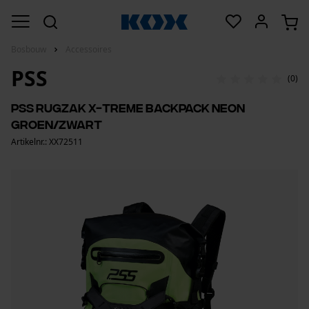
Bosbouw
Accessoires
PSS
(0)
PSS rugzak X-treme Backpack neon
groen/zwart
Artikelnr.: XX72511