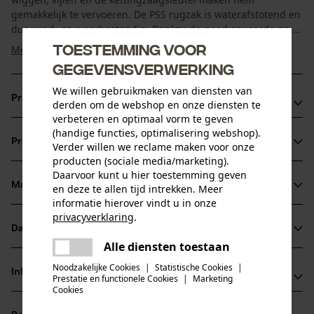
gemakkelijk te vervoeren. De PSS rugzak is waterafstotend en
dus wind- en weerbestendig. Dankzij de goed gevoerde en ...
Toestemming voor
Meer tonen
gegevensverwerking
We willen gebruikmaken van diensten van
Productvoordelen
derden om de webshop en onze diensten te
verbeteren en optimaal vorm te geven
Waterdichte tas
(handige functies, optimalisering webshop).
Productinformatie
Verder willen we reclame maken voor onze
Afneembare helmhouder
producten (sociale media/marketing).
PSS-rugzak van uiterst scheurbestendig vrachtwagenzeil
Daarvoor kunt u hier toestemming geven
Materiaal & onderhoud
en deze te allen tijd intrekken. Meer
Productdetails
informatie hierover vindt u in onze
privacyverklaring
.
Activiteitstype
Datasheets
delen
Materiaal
bewaren
Alle diensten toestaan
Er is een fout opgetreden. Gelieve
Productveiligheidsblad (PDF)
delen
het opnieuw te proberen.
Noodzakelijke Cookies
|
Statistische Cookies
|
Materiaaltype
Informatie van de fabrikant
Prestatie en functionele Cookies
|
Marketing
Polyestermix
mail
Leeftijdsgroep
Cookies
PSS Pfeiffer Sicherheitssysteme GmbH
volwassen