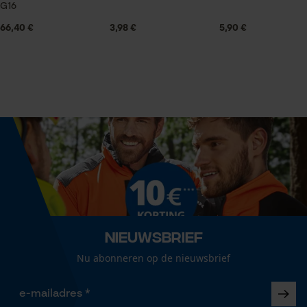
G16
Statistische Cookies
Optiek/patroon
66,40 €
3,98 €
5,90 €
Tweekleurig
Technische specificaties
Econda Analytics
Mouseflow Web Analytics Tool
Automatische kettingsmering
Nee
Fact-Finder Tracking
Eigenschap
Prestatie en functionele
robuust, lange levensduur
Cookies
Nieuwsbrief
Vorm
Nu abonneren op de nieuwsbrief
Rond
Loop54 Personalization
Gepersonaliseerde homepage