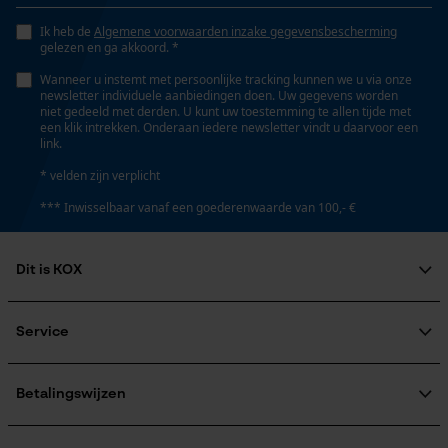
Opgeslagen winkelwagen
Versnipperfunctie
Nee
Ik heb de
Algemene voorwaarden inzake gegevensbescherming
Persoonlijke begroeting
gelezen en ga akkoord. *
Geo-IP en gebruikersdetectie
Wanneer u instemt met persoonlijke tracking kunnen we u via onze
newsletter individuele aanbiedingen doen. Uw gegevens worden
Fasewisselaar
YouTube-video's
niet gedeeld met derden. U kunt uw toestemming te allen tijde met
Nee
een klik intrekken. Onderaan iedere newsletter vindt u daarvoor een
Google Maps
link.
* velden zijn verplicht
Schuine snede
*** Inwisselbaar vanaf een goederenwaarde van 100,- €
Marketing Cookies
Nee
Dit is KOX
Gereedschapsloze kettingspanning
Nee
Over ons
Google Global Site Tag
Maatschappelijke betrokkenheid
Service
Microsoft Advertising Universal
raadgever
Event Tracking
Veel gestelde vragen
KOX Harvester
Gereedschapsloze kettingwissel
Survicate
KOX catalogus
Aanmelding nieuwsbrief
Betalingswijzen
Nee
Retourneren
Terugroepen product