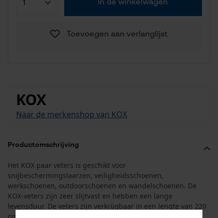
in de winkelwagen
Toevoegen aan verlanglijst
KOX
Naar de merkenshop van KOX
Productomschrijving
Het KOX paar veters is geschikt voor
snijbeschermingslaarzen, veiligheidsschoenen,
werkschoenen, outdoorschoenen en wandelschoenen. De
KOX-veters zijn zeer slijtvast en hebben een lange
levensduur. De veters zijn verkrijgbaar in een lengte van 220
cm. Eén paar veters wordt meegeleverd. De veters worden