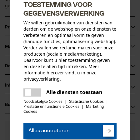
Toestemming voor
geleverd in geel/zwart.
gegevensverwerking
We willen gebruikmaken van diensten van
Productinformatie
derden om de webshop en onze diensten te
verbeteren en optimaal vorm te geven
(handige functies, optimalisering webshop).
Materiaal & onderhoud
Verder willen we reclame maken voor onze
Productdetails
producten (sociale media/marketing).
Daarvoor kunt u hier toestemming geven
Activiteitstype
en deze te allen tijd intrekken. Meer
Datasheets
Materiaal
bevestigen, pasvorm optimaliseren
informatie hierover vindt u in onze
privacyverklaring
.
Productveiligheidsblad (PDF)
Hoofdmateriaal
delen
Informatie van de fabrikant
kunststof
Alle diensten toestaan
Er is een fout opgetreden. Gelieve
Leeftijdsgroep
delen
Oregon Tool GmbH
volwassen
het opnieuw te proberen.
Noodzakelijke Cookies
|
Statistische Cookies
|
Beoordelingen
(0)
Prestatie en functionele Cookies
|
Marketing
Lise-Meitner-Str. 4
mail
Cookies
70736 Fellbach, Duitsland
Productonderhoud
E-mail: info@kox.eu
Aantal delen
0
Nog vragen?
(0)
1 st.
Website: www.kox.eu
Product aanbevelen
Onderhoudsinstructies
Alles accepteren
Onze experts staan graag voor u klaar!
Indien nodig vervangen.
Tel.: + 49 711 300 33 200