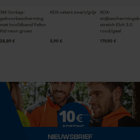
Product geschikt voor het hele jaar
3M Oorkap-
KOX veters zwart/grijs
KOX-
gehoorbescherming
snijbeschermingsb
Statistische Cookies
Leveringsomvang
met hoofdband Peltor
stretch Elch 3.0
1 x riemen
Kid neon groen
rood/geel
28,89 €
5,90 €
179,90 €
Optiek/patroon
Econda Analytics
Unikleur
Mouseflow Web Analytics Tool
Fact-Finder Tracking
Pasvorm
Adjustable Fit
Prestatie en functionele
Cookies
Zaktstype
Zonder zakken
Nieuwsbrief
Loop54 Personalization