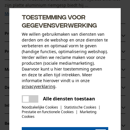
zijn platte aluminium riemgesp biedt hij ...
Meer tonen
Toestemming voor
gegevensverwerking
We willen gebruikmaken van diensten van
Productvoordelen
derden om de webshop en onze diensten te
verbeteren en optimaal vorm te geven
Universele maat voor mannen en vrouwen
(handige functies, optimalisering webshop).
Productinformatie
Robuuste klemgesp voor veilige bevestiging
Verder willen we reclame maken voor onze
KOX-band voor mannen en vrouwen is gemaakt van
producten (sociale media/marketing).
Daarvoor kunt u hier toestemming geven
slijtvast materiaal
Materiaal & onderhoud
Productdetails
en deze te allen tijd intrekken. Meer
informatie hierover vindt u in onze
Activiteitstype
privacyverklaring
.
Datasheets
Materiaal
pasvorm optimaliseren
delen
Alle diensten toestaan
Er is een fout opgetreden. Gelieve
Productveiligheidsblad (PDF)
delen
Hoofdmateriaal
Informatie van de fabrikant
het opnieuw te proberen.
Noodzakelijke Cookies
|
Statistische Cookies
|
kunststof
Prestatie en functionele Cookies
|
Marketing
Leeftijdsgroep
mail
Cookies
Oregon Tool GmbH
volwassen
Beoordelingen
(0)
Lise-Meitner-Str. 4