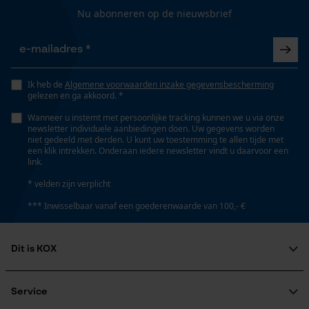
Technische specificaties
Nu abonneren op de nieuwsbrief
Gepersonaliseerde homepage
Automatische kettingsmering
Opgeslagen winkelwagen
Nee
Persoonlijke begroeting
Geo-IP en gebruikersdetectie
Ik heb de
Algemene voorwaarden inzake gegevensbescherming
gelezen en ga akkoord. *
Eigenschap
YouTube-video's
comfortabel, robuust
Wanneer u instemt met persoonlijke tracking kunnen we u via onze
Google Maps
newsletter individuele aanbiedingen doen. Uw gegevens worden
niet gedeeld met derden. U kunt uw toestemming te allen tijde met
een klik intrekken. Onderaan iedere newsletter vindt u daarvoor een
link.
Versnipperfunctie
Nee
Marketing Cookies
* velden zijn verplicht
*** Inwisselbaar vanaf een goederenwaarde van 100,- €
Fasewisselaar
Nee
Google Global Site Tag
Dit is KOX
Microsoft Advertising Universal
Over ons
Event Tracking
Maatschappelijke betrokkenheid
Schuine snede
Service
Survicate
raadgever
Nee