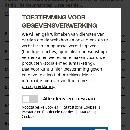
dankzij de kleurvariaties. Deze beanie ...
Meer tonen
Toestemming voor
gegevensverwerking
We willen gebruikmaken van diensten van
Productvoordelen
derden om de webshop en onze diensten te
verbeteren en optimaal vorm te geven
Jobman gebreide muts van lichtgewicht single jersey
(handige functies, optimalisering webshop).
Productinformatie
Zachte fleecevoering
Verder willen we reclame maken voor onze
In een gebreide look
producten (sociale media/marketing).
Daarvoor kunt u hier toestemming geven
Materiaal & onderhoud
Productdetails
en deze te allen tijd intrekken. Meer
informatie hierover vindt u in onze
Activiteitstype
privacyverklaring
.
Datasheets
Materiaal
vissen, werken, wandelen, kamperen
delen
Alle diensten toestaan
Er is een fout opgetreden. Gelieve
Productveiligheidsblad (PDF)
delen
Materiaaltype
Informatie van de fabrikant
het opnieuw te proberen.
Noodzakelijke Cookies
|
Statistische Cookies
|
Katoen
Prestatie en functionele Cookies
|
Marketing
Leeftijdsgroep
mail
Cookies
Jobman Texet AB
volwassen
Beoordelingen
(0)
BOX 42