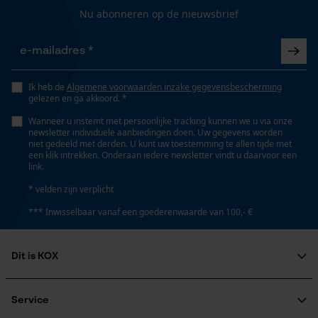
Nu abonneren op de nieuwsbrief
Gepersonaliseerde homepage
Zaktstype
Opgeslagen winkelwagen
Zonder zakken
Onderhoudsinstructies
Persoonlijke begroeting
Volg het onderhoudsadvies op het etiket.
Geo-IP en gebruikersdetectie
Ik heb de
Algemene voorwaarden inzake gegevensbescherming
gelezen en ga akkoord. *
Draagcomfort
YouTube-video's
Comfortabel
Wanneer u instemt met persoonlijke tracking kunnen we u via onze
Google Maps
newsletter individuele aanbiedingen doen. Uw gegevens worden
niet gedeeld met derden. U kunt uw toestemming te allen tijde met
een klik intrekken. Onderaan iedere newsletter vindt u daarvoor een
Volume
link.
1600 cm³
Marketing Cookies
* velden zijn verplicht
*** Inwisselbaar vanaf een goederenwaarde van 100,- €
Waterbestendigheid
Niet waterbestendig
Google Global Site Tag
Dit is KOX
Microsoft Advertising Universal
Over ons
Event Tracking
Weersomstandigheden
Maatschappelijke betrokkenheid
Service
Survicate
Bewolkt en koel, Koud en ijskoud, Winderig
raadgever