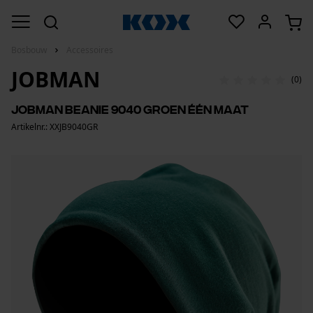
Bosbouw
Accessoires
JOBMAN
(0)
Jobman beanie 9040 groen één maat
Artikelnr.: XXJB9040GR