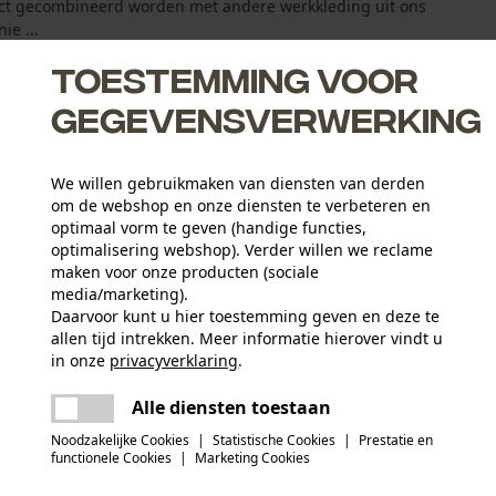
rfect gecombineerd worden met andere werkkleding uit ons
ie ...
Toestemming voor
gegevensverwerking
We willen gebruikmaken van diensten van derden
y
om de webshop en onze diensten te verbeteren en
optimaal vorm te geven (handige functies,
optimalisering webshop). Verder willen we reclame
maken voor onze producten (sociale
media/marketing).
Daarvoor kunt u hier toestemming geven en deze te
allen tijd intrekken. Meer informatie hierover vindt u
Leeftijdsgroep
in onze
privacyverklaring
.
volwassen
delen
Er is een fout opgetreden. Gelieve het
Alle diensten toestaan
opnieuw te proberen.
mail
Materiaaltype binnenvoering
Noodzakelijke Cookies
|
Statistische Cookies
|
Prestatie en
Fleece voering
Applicaties
functionele Cookies
|
Marketing Cookies
Opgestikt logo