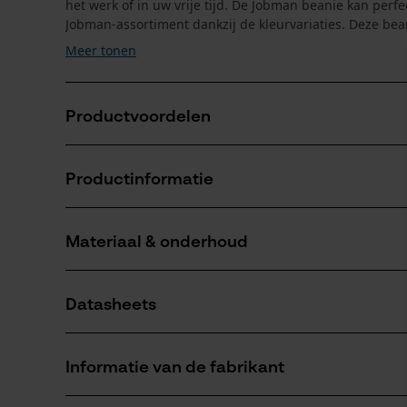
het werk of in uw vrije tijd. De Jobman beanie kan pe
Jobman-assortiment dankzij de kleurvariaties. Deze bean
Meer tonen
Productvoordelen
Jobman gebreide muts van lichtgewicht single jerse
Productinformatie
Zachte fleecevoering
In een gebreide look
Materiaal & onderhoud
Productdetails
Activiteitstype
Datasheets
vissen, werken, wandelen, kamperen
Materiaal
Productveiligheidsblad (PDF)
Materiaaltype
Informatie van de fabrikant
Katoen
Aantal delen
1 st.