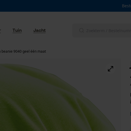
Best
r
Tuin
Jacht
 beanie 9040 geel één maat