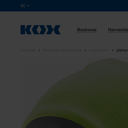
BE
Bosbouw
Harveste
Bosbouw
Kleding en bescherming
Accessoires
Jobman