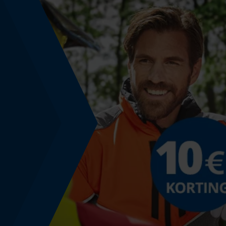
Versnipperfunctie
Nee
Schuine snede
Nee
Gereedschapsloze kettingwissel
Nee
Energie & vermogen
Accucapaciteitsaanduiding
Nee