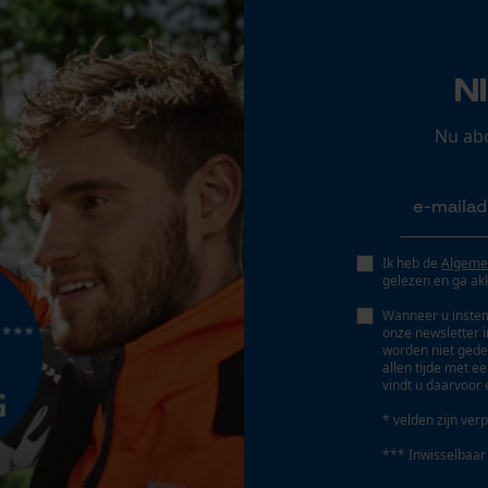
Opgeslagen winkelwagen
Fasewisselaar
Nee
Persoonlijke begroeting
N
Geo-IP en gebruikersdetectie
YouTube-video's
Gereedschapsloze kettingspanning
Nu ab
Nee
Google Maps
Marketing Cookies
Ik heb de
Algeme
gelezen en ga ak
Wanneer u instem
onze newsletter 
worden niet gede
Google Global Site Tag
allen tijde met e
vindt u daarvoor 
Microsoft Advertising Universal Event
Accu/batterij inbegrepen
Tracking
Oplaadbare batterij/batterijen niet inbegrepen in
* velden zijn verp
Survicate
de levering
*** Inwisselbaar