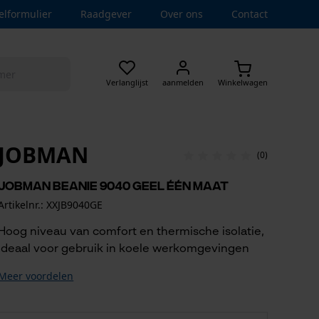
elformulier
Raadgever
Over ons
Contact
Verlanglijst
aanmelden
Winkelwagen
JOBMAN
(0)
Jobman beanie 9040 geel één maat
Artikelnr.: XXJB9040GE
Hoog niveau van comfort en thermische isolatie,
ideaal voor gebruik in koele werkomgevingen
Meer voordelen