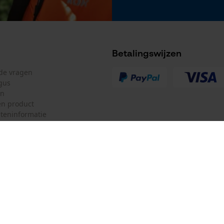
Betalingswijzen
lde vragen
gus
en
r
n product
teninformatie
mulier
Oregon Tool Europe SA/NV
ulier
KOX – Partners voor de Bosbouw 
f
Adres hoofdkantoor:
Rue Emile Francqui 11
herroepen
1435 Mont-Saint-Guibert