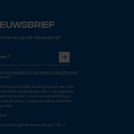
ieuwsbrief
onneren op de nieuwsbrief
ne voorwaarden inzake gegevensbescherming
koord. *
t met persoonlijke tracking kunnen we u via
individuele aanbiedingen doen. Uw gegevens
eld met derden. U kunt uw toestemming te
en klik intrekken. Onderaan iedere newsletter
een link.
licht
 vanaf een goederenwaarde van 100,- €