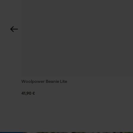
Wassen op 30 °C
Zaktstype
Zonder zakken
Volume
1.13 dm³
Weersomstandigheden
Bewolkt en koel, Koud en ijskoud, Winderig
Woolpower Beanie Lite
41,90 €
Technische specificaties
Automatische kettingsmering
Nee