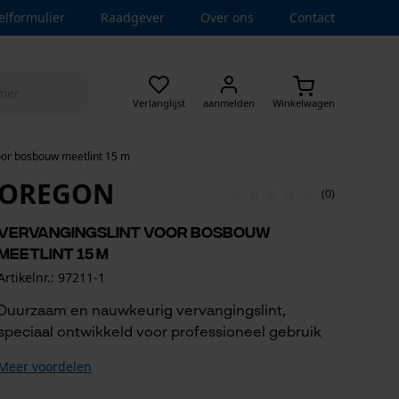
elformulier
Raadgever
Over ons
Contact
Verlanglijst
aanmelden
Winkelwagen
oor bosbouw meetlint 15 m
OREGON
(0)
Vervangingslint voor bosbouw
meetlint 15 m
Artikelnr.: 97211-1
Duurzaam en nauwkeurig vervangingslint,
speciaal ontwikkeld voor professioneel gebruik
Meer voordelen