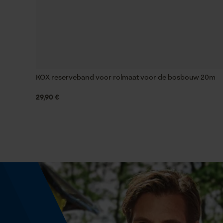
Schuine snede
Nee
Gereedschapsloze kettingwissel
Nee
KOX reserveband voor rolmaat voor de bosbouw 20m
29,90 €
Energie & vermogen
Accucapaciteitsaanduiding
Nee
Powerbankfunctie
Nee