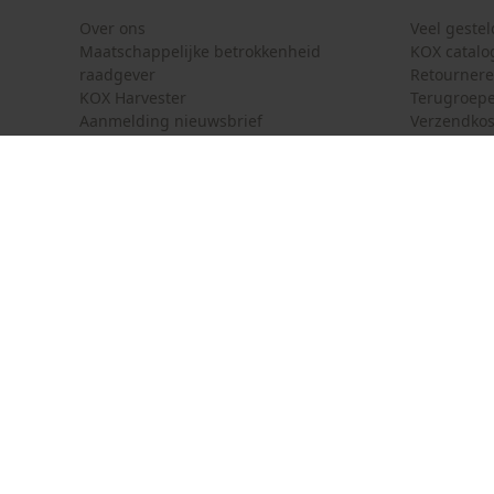
Over ons
Veel geste
Maatschappelijke betrokkenheid
KOX catalo
raadgever
Retourner
KOX Harvester
Terugroepe
Aanmelding nieuwsbrief
Verzendkos
KOX internationaal
Contact
Deutschland
France
Contactfor
Österreich
Schweiz
Bestelform
Suisse
Belgique
Nieuwsbrie
Nederland
Contract 