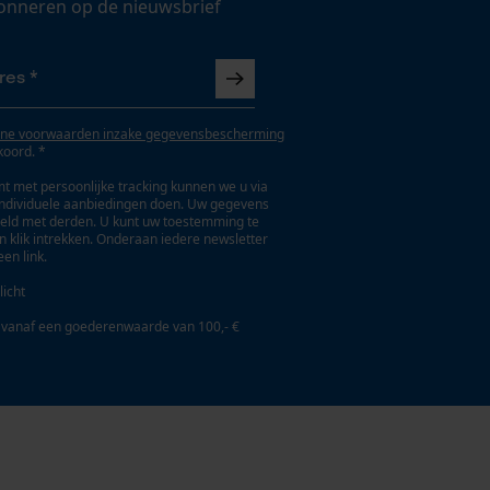
onneren op de nieuwsbrief
ne voorwaarden inzake gegevensbescherming
koord. *
t met persoonlijke tracking kunnen we u via
individuele aanbiedingen doen. Uw gegevens
eld met derden. U kunt uw toestemming te
en klik intrekken. Onderaan iedere newsletter
een link.
licht
 vanaf een goederenwaarde van 100,- €