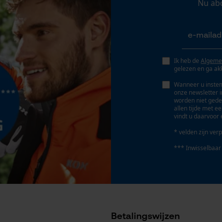
Nu ab
Geo-IP en gebruikersdetectie
YouTube-video's
Google Maps
Ik heb de
Algeme
gelezen en ga ak
Marketing Cookies
Wanneer u instem
onze newsletter 
worden niet gede
allen tijde met e
vindt u daarvoor 
* velden zijn verp
Google Global Site Tag
Microsoft Advertising Universal Event
*** Inwisselbaar
Tracking
Survicate
Betalingswijzen