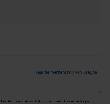
Naar de merkenshop van Oregon
waliteit stalen meetlint. Het bosbouw meetlint is aan beide zijden
pelhaak type A.