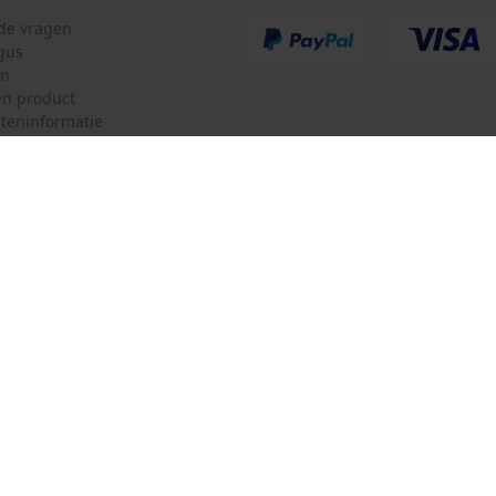
lde vragen
gus
en
n product
teninformatie
mulier
Oregon Tool Europe SA/NV
ulier
KOX – Partners voor de Bosbouw 
f
Adres hoofdkantoor:
Rue Emile Francqui 11
herroepen
1435 Mont-Saint-Guibert
Geen winkel!
Retouradres:
Beim Erlenwäldchen 14/2
71522 Backnang