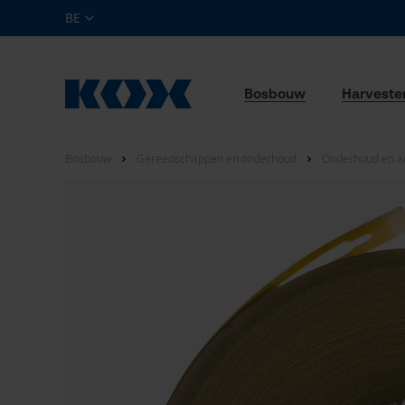
BE
Bosbouw
Harveste
Bosbouw
Gereedschappen en onderhoud
Onderhoud en a