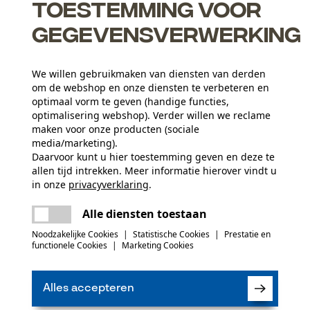
Toestemming voor
gegevensverwerking
We willen gebruikmaken van diensten van derden
om de webshop en onze diensten te verbeteren en
optimaal vorm te geven (handige functies,
optimalisering webshop). Verder willen we reclame
maken voor onze producten (sociale
media/marketing).
Daarvoor kunt u hier toestemming geven en deze te
allen tijd intrekken. Meer informatie hierover vindt u
in onze
privacyverklaring
.
Leeftijdsgroep
delen
Er is een fout opgetreden. Gelieve het
volwassen
Alle diensten toestaan
opnieuw te proberen.
mail
Noodzakelijke Cookies
|
Statistische Cookies
|
Prestatie en
Materiaal band
functionele Cookies
|
Marketing Cookies
(0)
staal
Artikelgewicht
160 g
Alles accepteren
Product aanbevelen