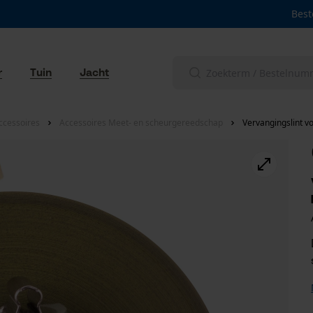
Best
r
Tuin
Jacht
ccessoires
Accessoires Meet- en scheurgereedschap
Vervangingslint v