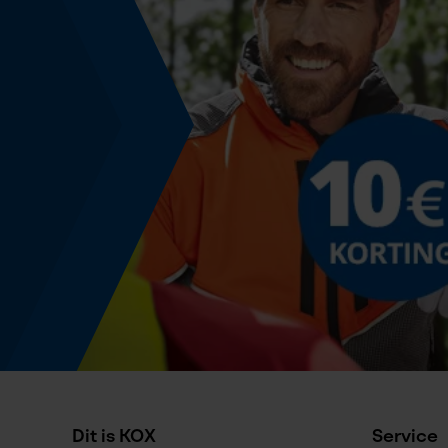
Kleurencombinatie
Kleur
geel
Montage & bevestiging
Bevestigingstype
Klemmen, Steken
Productetikettering
EAN
5400182614081
Dit is KOX
Service