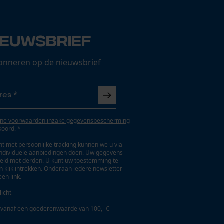
ieuwsbrief
onneren op de nieuwsbrief
ne voorwaarden inzake gegevensbescherming
koord. *
t met persoonlijke tracking kunnen we u via
individuele aanbiedingen doen. Uw gegevens
eld met derden. U kunt uw toestemming te
en klik intrekken. Onderaan iedere newsletter
een link.
licht
 vanaf een goederenwaarde van 100,- €