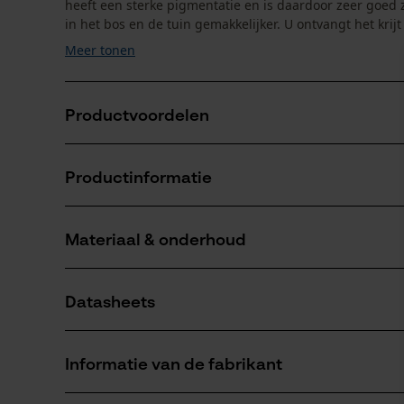
heeft een sterke pigmentatie en is daardoor zeer goed
in het bos en de tuin gemakkelijker. U ontvangt het krijt 
Meer tonen
Productvoordelen
weerbestendig, lichtechte beschrijving, zeer kleurint
Productinformatie
zeer goede schrijfeigenschappen
zeshoekige vorm vermijdt het wegrollen
Materiaal & onderhoud
Productdetails
Activiteitstype
Datasheets
markeren
Materiaal
Productveiligheidsblad (PDF)
Hoofdmateriaal
Informatie van de fabrikant
materialenmix
Aantal delen
12 st.