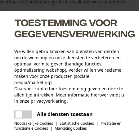
 zichtbaar. Het lichtechte opschrift maakt uw werkzaamheden
...
Toestemming voor
gegevensverwerking
We willen gebruikmaken van diensten van derden
ensief
om de webshop en onze diensten te verbeteren en
optimaal vorm te geven (handige functies,
optimalisering webshop). Verder willen we reclame
maken voor onze producten (sociale
media/marketing).
Daarvoor kunt u hier toestemming geven en deze te
allen tijd intrekken. Meer informatie hierover vindt u
Leeftijdsgroep
in onze
privacyverklaring
.
volwassen
delen
Er is een fout opgetreden. Gelieve het
Alle diensten toestaan
opnieuw te proberen.
mail
Materiaaldikte
Noodzakelijke Cookies
|
Statistische Cookies
|
Prestatie en
12.0 mm
Artikelgewicht
functionele Cookies
|
Marketing Cookies
280.0 g