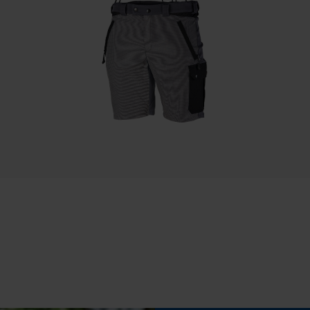
Statistische Cookies
Eigenschap
lichtecht, weerbestendig, fluorescerend
Econda Analytics
Mouseflow Web Analytics Tool
Fasewisselaar
Nee
Fact-Finder Tracking
Gereedschapsloze kettingspanning
Prestatie en functionele Cookies
Nee
Loop54 Personalization
Gepersonaliseerde homepage