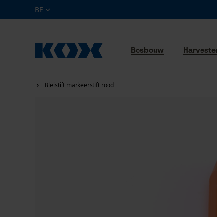
BE
Bosbouw
Harveste
Bleistift markeerstift rood