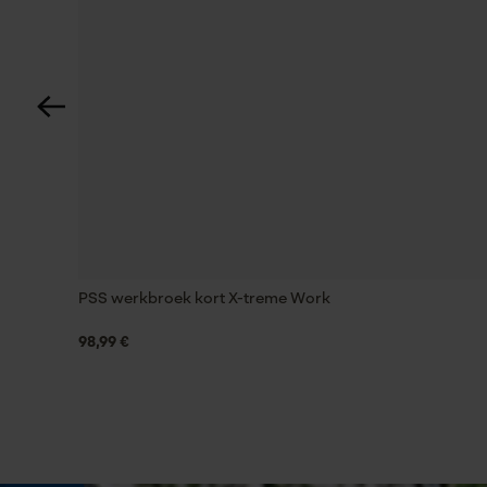
Technische specificaties
Automatische kettingsmering
Nee
Versnipperfunctie
Nee
PSS werkbroek kort X-treme Work
Schuine snede
Nee
98,99 €
Gereedschapsloze kettingwissel
Nee