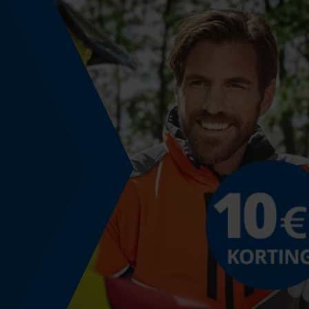
Energie & vermogen
Accucapaciteitsaanduiding
Nee
Powerbankfunctie
Nee
Kleurencombinatie
Kleur
Oranje