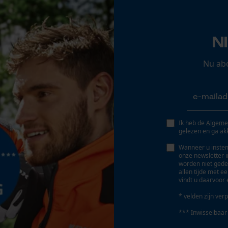
Opgeslagen winkelwagen
Persoonlijke begroeting
N
Accu/batterij inbegrepen
Geo-IP en gebruikersdetectie
Oplaadbare batterij/batterijen niet inbegrepen in
YouTube-video's
Nu ab
de levering
Google Maps
Marketing Cookies
Ik heb de
Algeme
gelezen en ga ak
Wanneer u instem
onze newsletter 
worden niet gede
Google Global Site Tag
allen tijde met e
vindt u daarvoor 
Microsoft Advertising Universal Event
Tracking
* velden zijn verp
Survicate
*** Inwisselbaar