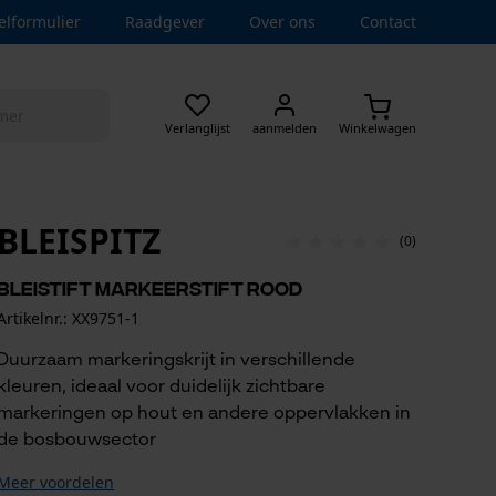
elformulier
Raadgever
Over ons
Contact
Verlanglijst
aanmelden
Winkelwagen
BLEISPITZ
(0)
Bleistift markeerstift rood
Artikelnr.: XX9751-1
Duurzaam markeringskrijt in verschillende
kleuren, ideaal voor duidelijk zichtbare
markeringen op hout en andere oppervlakken in
de bosbouwsector
Meer voordelen