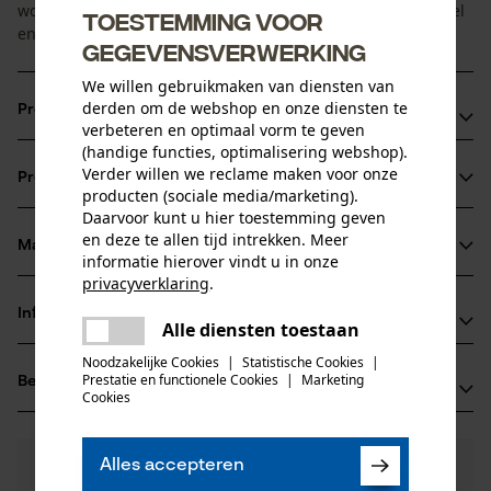
worden teruggezet. Met behulp van deze set kunt u dat snel
Toestemming voor
en precies uitvoeren.
gegevensverwerking
We willen gebruikmaken van diensten van
derden om de webshop en onze diensten te
Productvoordelen
verbeteren en optimaal vorm te geven
(handige functies, optimalisering webshop).
Hoogwaardige staallegering voor lange levensduur
Verder willen we reclame maken voor onze
Productinformatie
Verhoogt de zaagprestaties van uw zaagkettingen
producten (sociale media/marketing).
Lagere slijtage van het zaaggarnituur
Daarvoor kunt u hier toestemming geven
en deze te allen tijd intrekken. Meer
Materiaal & onderhoud
informatie hierover vindt u in onze
Productdetails
privacyverklaring
.
Activiteitstype
delen
Informatie van de fabrikant
Alle diensten toestaan
Materiaal
onderhoud
Er is een fout opgetreden. Gelieve
delen
het opnieuw te proberen.
BaSt-Ing GmbH
Noodzakelijke Cookies
|
Statistische Cookies
|
Hoofdmateriaal
Prestatie en functionele Cookies
|
Marketing
Beoordelingen
(0)
Fleck 34
mail
Cookies
edelstaal
Leeftijdsgroep
83661 Lenggries, Duitsland
volwassen
E-mail: info@bast-ing.de
0
Nog vragen?
(0)
Website: -
Alles accepteren
Product aanbevelen
Materiaal greep
Onze experts staan graag voor u klaar!