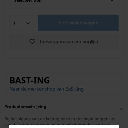
Selecteer titel
in de winkelwagen
Toevoegen aan verlanglijst
BAST-ING
Naar de merkenshop van BaSt-Ing
Productomschrijving
Bij het slijpen van de ketting moeten de dieptebegrenzers
van de ketting passend op hun bijbehorende zaagtand