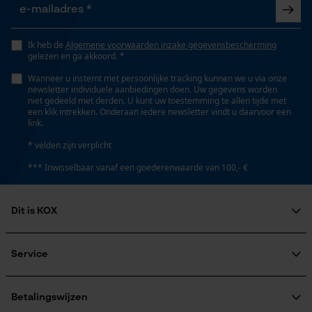
Opgeslagen winkelwagen
Persoonlijke begroeting
Gereedschapsloze kettingspanning
Ik heb de
Algemene voorwaarden inzake gegevensbescherming
Geo-IP en gebruikersdetectie
Nee
gelezen en ga akkoord. *
YouTube-video's
Wanneer u instemt met persoonlijke tracking kunnen we u via onze
newsletter individuele aanbiedingen doen. Uw gegevens worden
Google Maps
niet gedeeld met derden. U kunt uw toestemming te allen tijde met
Gereedschapsloze kettingwissel
een klik intrekken. Onderaan iedere newsletter vindt u daarvoor een
Nee
link.
* velden zijn verplicht
Marketing Cookies
*** Inwisselbaar vanaf een goederenwaarde van 100,- €
Energie & vermogen
Accucapaciteitsaanduiding
Dit is KOX
Nee
Google Global Site Tag
Over ons
Microsoft Advertising Universal
Event Tracking
Maatschappelijke betrokkenheid
Service
raadgever
Accu/batterij inbegrepen
Survicate
Veel gestelde vragen
KOX Harvester
Oplaadbare batterij/batterijen niet inbegrepen in de
KOX catalogus
Aanmelding nieuwsbrief
Betalingswijzen
levering