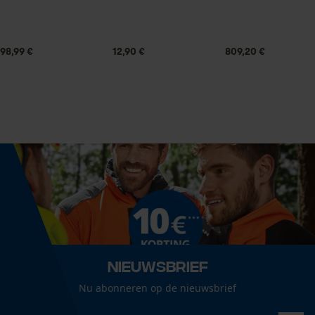
Technische specificaties
Statistische Cookies
Automatische kettingsmering
Nee
98,99 €
12,90 €
809,20 €
Eigenschap
Econda Analytics
nauwkeurig, lange levensduur
Mouseflow Web Analytics Tool
Fact-Finder Tracking
Versnipperfunctie
Nee
Prestatie en functionele
Cookies
Fasewisselaar
Nee
Nieuwsbrief
Loop54 Personalization
Nu abonneren op de nieuwsbrief
Schuine snede
Gepersonaliseerde homepage
Nee