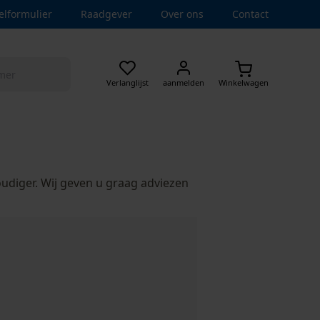
elformulier
Raadgever
Over ons
Contact
Verlanglijst
aanmelden
Winkelwagen
udiger. Wij geven u graag adviezen