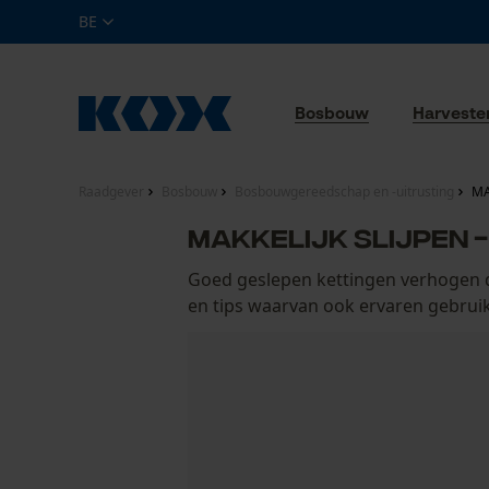
BE
Bosbouw
Harveste
Raadgever
Bosbouw
Bosbouwgereedschap en -uitrusting
MA
MAKKELIJK SLIJPEN 
Goed geslepen kettingen verhogen d
en tips waarvan ook ervaren gebrui