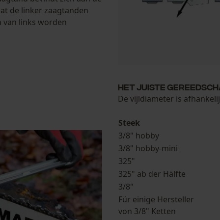
dat de linker zaagtanden
n van links worden
Loop54 Personalization
Gepersonaliseerde homepage
Opgeslagen winkelwagen
Persoonlijke begroeting
Het juiste gereedsc
Geo-IP en gebruikersdetectie
De vijldiameter is afhankeli
YouTube-video's
Steek
Google Maps
3/8" hobby
3/8" hobby-mini
325"
Marketing Cookies
325" ab der Hälfte
3/8"
Für einige Hersteller
von 3/8" Ketten
Google Global Site Tag