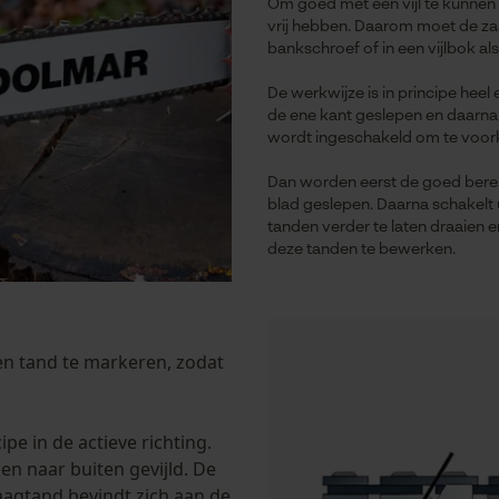
Om goed met een vijl te kunnen 
Session ID
vrij hebben. Daarom moet de za
De keuze voor gegevensverwerking
bankschroef of in een vijlbok als
opslaan
De werkwijze is in principe heel
Econda Tag Manager
de ene kant geslepen en daarna
wordt ingeschakeld om te voork
Dan worden eerst de goed berei
Statistische Cookies
blad geslepen. Daarna schakelt 
tanden verder te laten draaien 
deze tanden te bewerken.
Econda Analytics
Mouseflow Web Analytics Tool
pen tand te markeren, zodat
Fact-Finder Tracking
ipe in de actieve richting.
Prestatie en functionele Cookies
n naar buiten gevijld. De
aagtand bevindt zich aan de