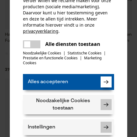
Verder willen we reclame maken voor onze
producten (sociale media/marketing).
Daarvoor kunt u hier toestemming geven
en deze te allen tijd intrekken. Meer
informatie hierover vindt u in onze
privacyverklaring
.
Haix zaagschoenen Protector
HAIX snijbeschermingslaarzen
delen
Forest 2.1 GTX
/ snijbeschermingsschoenen
Alle diensten toestaan
Er is een fout opgetreden. Gelieve
Protector Light 2.1
delen
het opnieuw te proberen.
Noodzakelijke Cookies
|
Statistische Cookies
|
Prestatie en functionele Cookies
|
Marketing
mail
Cookies
319,90 €*
244,90 €*
Alles accepteren
Noodzakelijke Cookies
{PR-
toestaan
Image_AI_Status}
Instellingen