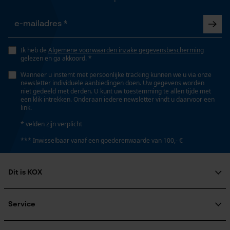
Mouseflow Web Analytics Tool
Fact-Finder Tracking
Ik heb de
Algemene voorwaarden inzake gegevensbescherming
gelezen en ga akkoord. *
Prestatie en functionele
Wanneer u instemt met persoonlijke tracking kunnen we u via onze
Cookies
newsletter individuele aanbiedingen doen. Uw gegevens worden
niet gedeeld met derden. U kunt uw toestemming te allen tijde met
een klik intrekken. Onderaan iedere newsletter vindt u daarvoor een
link.
Loop54 Personalization
* velden zijn verplicht
Gepersonaliseerde homepage
*** Inwisselbaar vanaf een goederenwaarde van 100,- €
Opgeslagen winkelwagen
Persoonlijke begroeting
Dit is KOX
Geo-IP en gebruikersdetectie
Over ons
Maatschappelijke betrokkenheid
YouTube-video's
Service
raadgever
Google Maps
Veel gestelde vragen
KOX Harvester